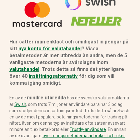
Hur sätter man enklast och smidigast in pengar på
sitt
nya konto för valutahandel
? Vissa
betalmetoder är mer utbredda än andra, men de 5
vanligaste metoderna är svårslagna inom
valutahandel
. Trots detta så finns det ytterligare
över 40
insättningsalternativ
för dig som vill
komma igång smidigt.
mindre utbredda
En av de
hos de svenska valutamäklarna
är
Swish
, som trots 7 miljoner användare bara har 3 bolag
som stödjer denna insättningsmetod. Trots detta så är Swish
en av de mest populära betalningsmetoderna för trading på
nätet, även om denna typ av insättare ofta satsar avsevärt
mindre än t. ex betalkorts eller
Trustly-användare
. En annan
av de ovanligare
överföringsmetoderna är broker to broker
,