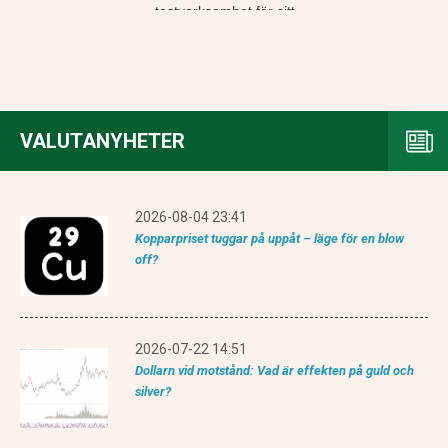
testverksamhet för sitt
nya centrala clearing-
och betalningssystem
för ...
VALUTANYHETER
2026-08-04 23:41
Kopparpriset tuggar på uppåt – läge för en blow
off?
2026-07-22 14:51
Dollarn vid motstånd: Vad är effekten på guld och
silver?