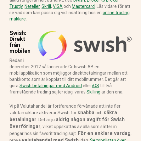
alltid fungerar helt utmärkt, t.ex
Swish
,
Broker to broker
,
Trustly
,
Neteller
,
Skrill
,
VISA
och
Mastercard
. Läs vidare för att
se vad som kan passa dig vid insättning hos en
online trading
mäklare
.
Swish:
Direkt
från
mobilen
Redan i
december 2012 så lanserade Getswish AB en
mobilapplikation som möjliggör direktbetalningar mellan ett
bankkonto som är kopplat till ditt mobilnummer. Det går att
göra
Swish betalningar med Android
eller
iOS
till två
framstående trading sajter idag, varav
Skilling
är den ena.
Vi på Valutahandel är fortfarande förvånade att inte fler
snabba
säkra
valutamäklare aktiverar Swish för
och
betalningar
aldrig någon avgift för Swish
. Det är ju
överföringar
, vilket uppskattas av alla som sätter in
För en enklare vardag
pengar hos sin favorit trading sajt.
,
valutahandel med Swish
prova
idag.
Se topplistan över