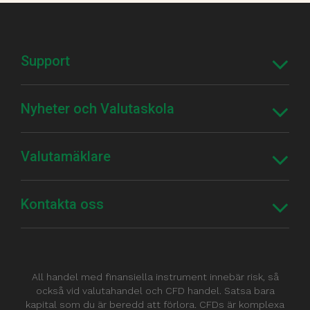
Support
Nyheter och Valutaskola
Valutamäklare
Kontakta oss
All handel med finansiella instrument innebär risk, så
också vid valutahandel och CFD handel. Satsa bara
kapital som du är beredd att förlora. CFDs är komplexa