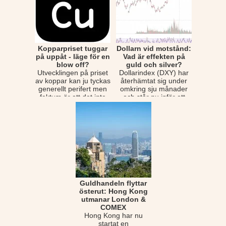
Kopparpriset tuggar
Dollarn vid motstånd:
på uppåt - läge för en
Vad är effekten på
blow off?
guld och silver?
Utvecklingen på priset
Dollarindex (DXY) har
av koppar kan ju tyckas
återhämtat sig under
generellt perifert men
omkring sju månader
faktum är att det inte
och står nu inför ett
för int...
betydligt vikti...
Guldhandeln flyttar
österut: Hong Kong
utmanar London &
COMEX
Hong Kong har nu
startat en