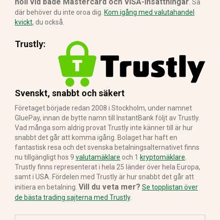
noll vid både Mastercard och VISA-insättningar
. Så
där behöver du inte oroa dig.
Kom igång med valutahandel
kvickt
, du också.
Trustly:
Svenskt, snabbt och säkert
Företaget började redan 2008 i Stockholm, under namnet
GluePay, innan de bytte namn till InstantBank följt av Trustly.
Vad många som aldrig provat Trustly inte känner till är hur
snabbt det går att komma igång. Bolaget har haft en
fantastisk resa och det svenska betalningsalternativet finns
nu tillgängligt hos 9
valutamäklare
och 1
kryptomäklare
.
Trustly finns representerat i hela 25 länder över hela Europa,
samt i USA. Fördelen med Trustly är hur snabbt det går att
Vill du veta mer?
initiera en betalning.
Se topplistan över
de bästa trading sajterna med Trustly
.