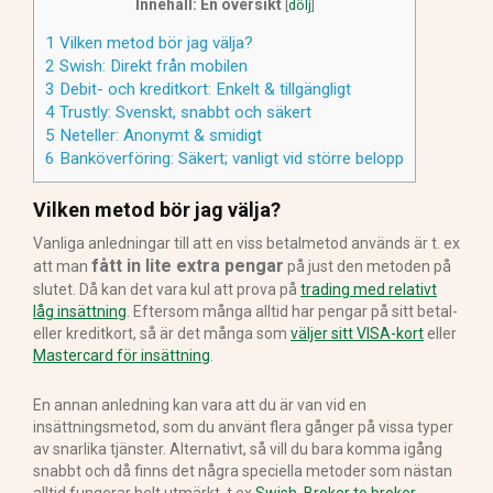
Innehåll: En översikt
[
dölj
]
1
Vilken metod bör jag välja?
2
Swish: Direkt från mobilen
3
Debit- och kreditkort: Enkelt & tillgängligt
4
Trustly: Svenskt, snabbt och säkert
5
Neteller: Anonymt & smidigt
6
Banköverföring: Säkert; vanligt vid större belopp
Vilken metod bör jag välja?
Vanliga anledningar till att en viss betalmetod används är t. ex
fått in lite extra pengar
att man
på just den metoden på
slutet. Då kan det vara kul att prova på
trading med relativt
låg insättning
. Eftersom många alltid har pengar på sitt betal-
eller kreditkort, så är det många som
väljer sitt VISA-kort
eller
Mastercard för insättning
.
En annan anledning kan vara att du är van vid en
insättningsmetod, som du använt flera gånger på vissa typer
av snarlika tjänster. Alternativt, så vill du bara komma igång
snabbt och då finns det några speciella metoder som nästan