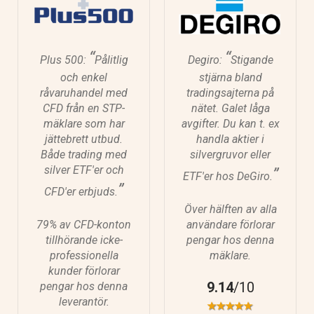
“
“
Plus 500:
Pålitlig
Degiro:
Stigande
och enkel
stjärna bland
råvaruhandel med
tradingsajterna på
CFD från en STP-
nätet. Galet låga
mäklare som har
avgifter. Du kan t. ex
jättebrett utbud.
handla aktier i
Både trading med
silvergruvor eller
silver ETF'er och
”
ETF'er hos DeGiro.
”
CFD'er erbjuds.
Över hälften av alla
79% av CFD-konton
användare förlorar
tillhörande icke-
pengar hos denna
professionella
mäklare.
kunder förlorar
9.14
/10
pengar hos denna
leverantör.