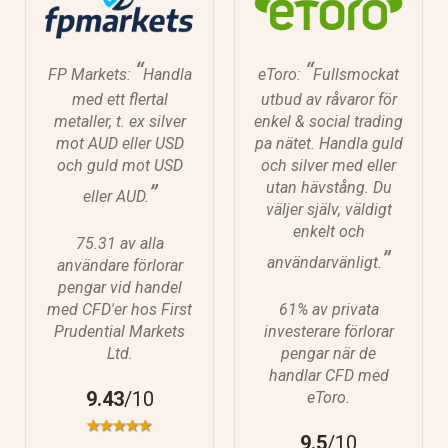
“
“
FP Markets:
Handla
eToro:
Fullsmockat
med ett flertal
utbud av råvaror för
metaller, t. ex silver
enkel & social trading
mot AUD eller USD
pa nätet. Handla guld
och guld mot USD
och silver med eller
utan hävstång. Du
”
eller AUD.
väljer själv, väldigt
enkelt och
75.31 av alla
”
användarvänligt.
användare förlorar
pengar vid handel
med CFD'er hos First
61% av privata
Prudential Markets
investerare förlorar
Ltd.
pengar när de
handlar CFD med
9.43
/10
eToro.
9.5
/10