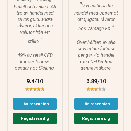
“
Diverisifiera din
Enkelt och säkert. All
typ av handel med
handel med uppemot
silver, guld, andra
ett tjugotal råvaror
råvaror, aktier och
”
hos Vantage FX.
valutor från ett
”
ställe.
Över hälften av alla
användare förlorar
49% av retail CFD
pengar vid handel
kunder förlorar
med CFD'er hos
pengar hos Skilling.
denna mäklare.
9.4
/10
6.89
/10
Läs recension
Läs recension
Registrera dig
Registrera dig