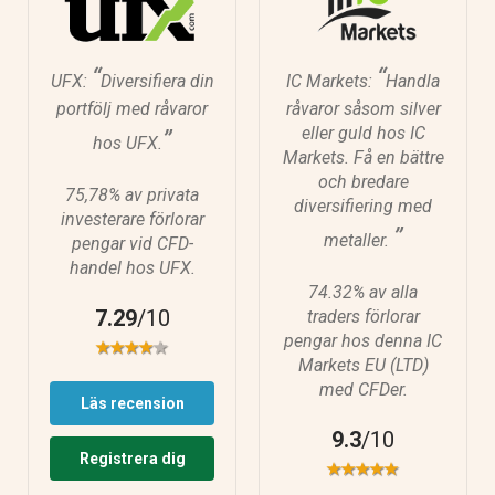
“
“
UFX:
Diversifiera din
IC Markets:
Handla
portfölj med råvaror
råvaror såsom silver
eller guld hos IC
”
hos UFX.
Markets. Få en bättre
och bredare
75,78% av privata
diversifiering med
investerare förlorar
”
metaller.
pengar vid CFD-
handel hos UFX.
74.32% av alla
7.29
/10
traders förlorar
pengar hos denna IC
Markets EU (LTD)
med CFDer.
Läs recension
9.3
/10
Registrera dig