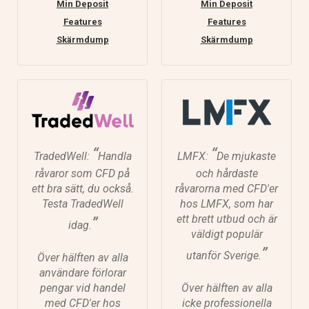
Min Deposit
Min Deposit
Features
Features
Skärmdump
Skärmdump
“
“
TradedWell:
Handla
LMFX:
De mjukaste
råvaror som CFD på
och hårdaste
ett bra sätt, du också.
råvarorna med CFD'er
Testa TradedWell
hos LMFX, som har
ett brett utbud och är
”
idag.
väldigt populär
”
utanför Sverige.
Över hälften av alla
användare förlorar
pengar vid handel
Över hälften av alla
med CFD'er hos
icke professionella