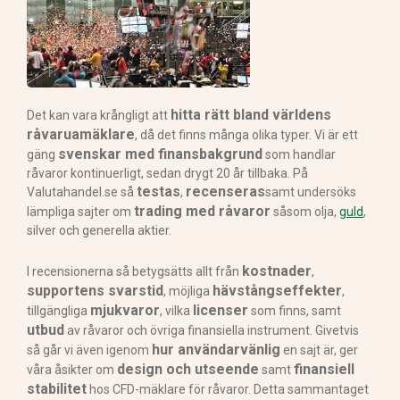
hitta rätt bland världens
Det kan vara krångligt att
råvaruamäklare
, då det finns många olika typer. Vi är ett
svenskar med finansbakgrund
gäng
som handlar
råvaror kontinuerligt, sedan drygt 20 år tillbaka. På
testas
recenseras
Valutahandel.se så
,
samt undersöks
trading med råvaror
lämpliga sajter om
såsom olja,
guld
,
silver och generella aktier.
kostnader
I recensionerna så betygsätts allt från
,
supportens svarstid
hävstångseffekter
, möjliga
,
mjukvaror
licenser
tillgängliga
, vilka
som finns, samt
utbud
av råvaror och övriga finansiella instrument. Givetvis
hur användarvänlig
så går vi även igenom
en sajt är, ger
design och utseende
finansiell
våra åsikter om
samt
stabilitet
hos CFD-mäklare för råvaror. Detta sammantaget