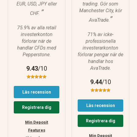
EUR, USD, JPY eller
trading. Gör som
Manchester City, kör
”
CHF.
”
AvaTrade.
75.9% av alla retail
investerkonton
71% av icke-
förlorar när de
professionella
handlar CFDs med
investerarkonton
Pepperstone.
förlorar pengar när de
handlar hos
9.43
/10
AvaTrade.
9.44
/10
Läs recension
Läs recension
Registrera dig
Registrera dig
Min Deposit
Features
Min Deposit