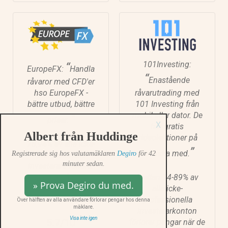
101Investing:
“
EuropeFX:
Handla
“
Enastående
råvaror med CFD'er
hso EuropeFX -
råvarutrading med
bättre utbud, bättre
101 Investing från
mobil eller dator. De
”
priser.
X
har gratis
Albert från Huddinge
videolektioner på
78,94% av alla icke-
”
svenska med.
Registrerade sig hos valutamäklaren
Degiro
för 42
professionella
minuter sedan.
investerare förlorar
pengar på CFD-
Mellan 74-89% av
» Prova Degiro du med.
handel hos
alla icke-
EuropeFX:
professionella
Över hälften av alla användare förlorar pengar hos denna
mäklare.
investerarkonton
Visa inte igen
5.7
/10
förlorar pengar när de