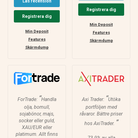
Läs recension
Registrera dig
Registrera dig
Min Deposit
Min Deposit
Features
Features
Skärmdump
Skärmdump
“
“
ForTrade:
Handla
Axi Trader:
Utöka
olja, bomull,
portföljen med
sojabönor, majs,
råvaror. Bättre priser
socker eller guld,
”
hos AxiTrader.
XAU/EUR eller
platimum. Allt finns
73.9% av alla