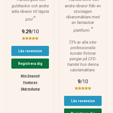
guldtackor och andra
andra råvaror från en
ädla råvaror till lägsta
storslagen
råvarumäklare med
”
pris!
en fantastisk
”
plattform.
9.29
/10
73% av alla icke-
professionella
Läs recension
kunder förlorar
pengar på CFD-
Registrera dig
handel hos denna
valutamäklare.
Min Deposit
9
/10
Features
Skärmdump
Läs recension