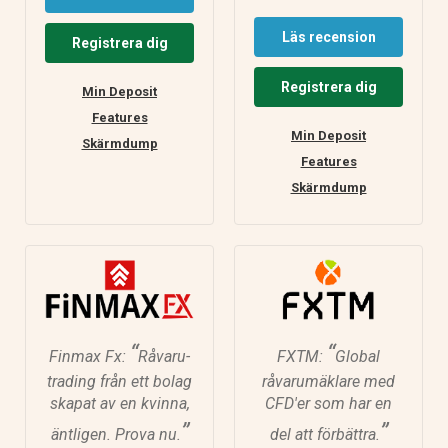
Läs recension
Registrera dig
Registrera dig
Min Deposit
Features
Min Deposit
Skärmdump
Features
Skärmdump
“
“
Finmax Fx:
Råvaru-
FXTM:
Global
trading från ett bolag
råvarumäklare med
skapat av en kvinna,
CFD'er som har en
”
”
äntligen. Prova nu.
del att förbättra.