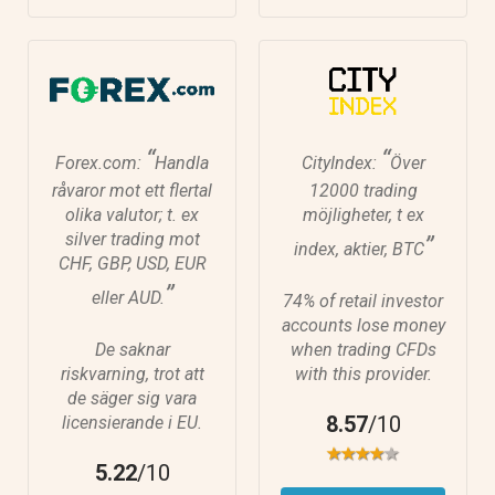
“
“
Forex.com:
Handla
CityIndex:
Över
råvaror mot ett flertal
12000 trading
olika valutor; t. ex
möjligheter, t ex
silver trading mot
”
index, aktier, BTC
CHF, GBP, USD, EUR
”
eller AUD.
74% of retail investor
accounts lose money
De saknar
when trading CFDs
riskvarning, trot att
with this provider.
de säger sig vara
8.57
/10
licensierande i EU.
5.22
/10