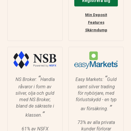
Registrera dig
Min Deposit
Features
Skärmdump
“
“
NS Broker:
Handla
Easy Markets:
Guld
råvaror i form av
samt silver trading
silver, olja och guld
för nybörjare, med
med NS Broker;
förlustskydd - en typ
bland de säkraste i
”
av försäkring.
”
klassen.
73% av alla privata
61% av NSFX
kunder förlorar