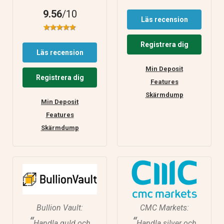
9.56
/10
Läs recension
Registrera dig
Läs recension
Min Deposit
Registrera dig
Features
Skärmdump
Min Deposit
Features
Skärmdump
Bullion Vault:
CMC Markets:
“
“
Handla guld och
Handla silver och