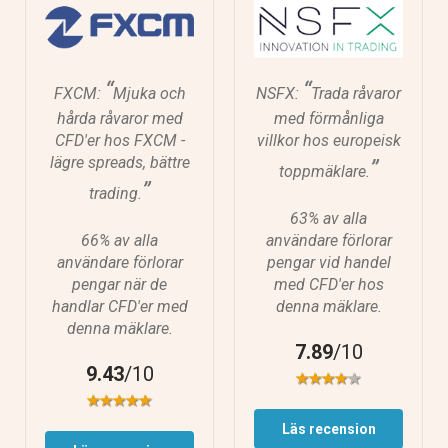
“
“
FXCM:
Mjuka och
NSFX:
Trada råvaror
hårda råvaror med
med förmånliga
CFD'er hos FXCM -
villkor hos europeisk
lägre spreads, bättre
”
toppmäklare.
”
trading.
63% av alla
66% av alla
användare förlorar
användare förlorar
pengar vid handel
pengar när de
med CFD'er hos
handlar CFD'er med
denna mäklare.
denna mäklare.
7.89
/10
9.43
/10
Läs recension