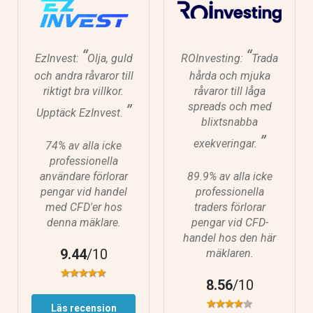
“
“
EzInvest:
Olja, guld
ROInvesting:
Trada
och andra råvaror till
hårda och mjuka
riktigt bra villkor.
råvaror till låga
spreads och med
”
Upptäck EzInvest.
blixtsnabba
”
exekveringar.
74% av alla icke
professionella
användare förlorar
89.9% av alla icke
pengar vid handel
professionella
med CFD'er hos
traders förlorar
denna mäklare.
pengar vid CFD-
handel hos den här
9.44
/10
mäklaren.
8.56
/10
Läs recension