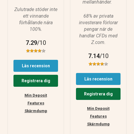
”
mellanhänder.
Zulutrade stöder inte
ett vinnande
68% av privata
förhållande nära
investerare förlorar
100%.
pengar när de
handlar CFDs med
7.29
/10
Z.com.
7.14
/10
Läs recension
Läs recension
Registrera dig
Registrera dig
Min Deposit
Features
Min Deposit
Skärmdump
Features
Skärmdump