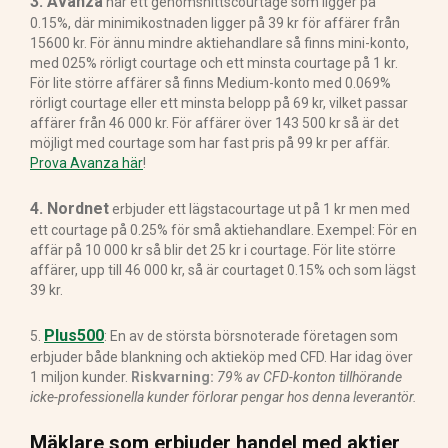
3. Avanza
har ett genomsnittscourtage som ligger på
0.15%, där minimikostnaden ligger på 39 kr för affärer från
15600 kr. För ännu mindre aktiehandlare så finns mini-konto,
med 025% rörligt courtage och ett minsta courtage på 1 kr.
För lite större affärer så finns Medium-konto med 0.069%
rörligt courtage eller ett minsta belopp på 69 kr, vilket passar
affärer från 46 000 kr. För affärer över 143 500 kr så är det
möjligt med courtage som har fast pris på 99 kr per affär.
Prova Avanza här
!
4. Nordnet
erbjuder ett lägstacourtage ut på 1 kr men med
ett courtage på 0.25% för små aktiehandlare. Exempel: För en
affär på 10 000 kr så blir det 25 kr i courtage. För lite större
affärer, upp till 46 000 kr, så är courtaget 0.15% och som lägst
39 kr.
Plus500
5.
: En av de största börsnoterade företagen som
erbjuder både blankning och aktieköp med CFD. Har idag över
1 miljon kunder.
Riskvarning:
79% av CFD-konton tillhörande
icke-professionella kunder förlorar pengar hos denna leverantör.
Mäklare som erbjuder handel med aktier