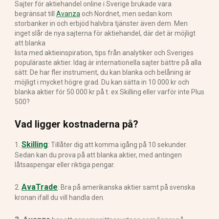
Sajter för aktiehandel online i Sverige brukade vara
begränsat till
Avanza
och Nordnet, men sedan kom
storbanker in och erbjöd halvbra tjänster även dem. Men
inget slår de nya sajterna för aktiehandel, där det är möjligt
att blanka
lista med aktieinspiration, tips från analytiker och Sveriges
populäraste aktier. Idag är internationella sajter bättre på alla
sätt: De har fler instrument, du kan blanka och belåning är
möjligt i mycket högre grad. Du kan sätta in 10 000 kr och
blanka aktier för 50 000 kr på t. ex Skilling eller varför inte Plus
500?
Vad ligger kostnaderna på?
Skilling
1.
: Tillåter dig att komma igång på 10 sekunder.
Sedan kan du prova på att blanka aktier, med antingen
låtsaspengar eller riktiga pengar.
AvaTrade
2.
: Bra på amerikanska aktier samt på svenska
kronan ifall du vill handla den.