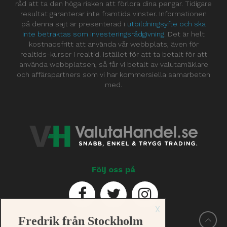
råd att ta den höga risken att förlora dina pengar. Tidigare
resultat garanterar inte framtida vinster. Informationen
på denna sajt är presenterad i
utbildningsyfte och ska
inte betraktas som investeringsrådgivning
. Det är helt
kostnadsfritt att använda vår webbplats, även för
realtids-kurser i realtid. Istället för att ta betalt för att
använda webbplatsen, så får vi betalt av valutamäklare
och affärspartners som vi har kommersiella samarbeten
med.
Följ oss på
X
Fredrik från Stockholm