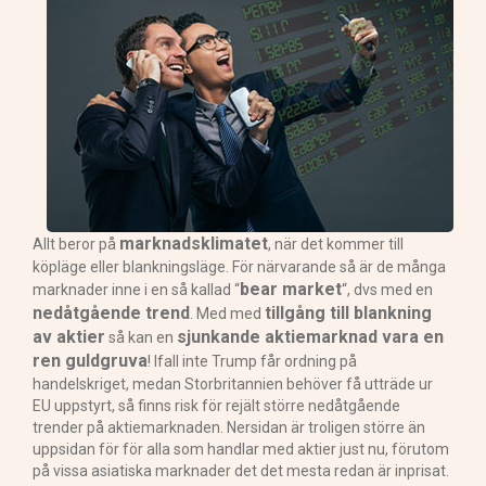
marknadsklimatet
Allt beror på
, när det kommer till
köpläge eller blankningsläge. För närvarande så är de många
bear market
marknader inne i en så kallad “
“, dvs med en
nedåtgående trend
tillgång till blankning
. Med med
av aktier
sjunkande aktiemarknad vara en
så kan en
ren guldgruva
! Ifall inte Trump får ordning på
handelskriget, medan Storbritannien behöver få utträde ur
EU uppstyrt, så finns risk för rejält större nedåtgående
trender på aktiemarknaden. Nersidan är troligen större än
uppsidan för för alla som handlar med aktier just nu, förutom
på vissa asiatiska marknader det det mesta redan är inprisat.