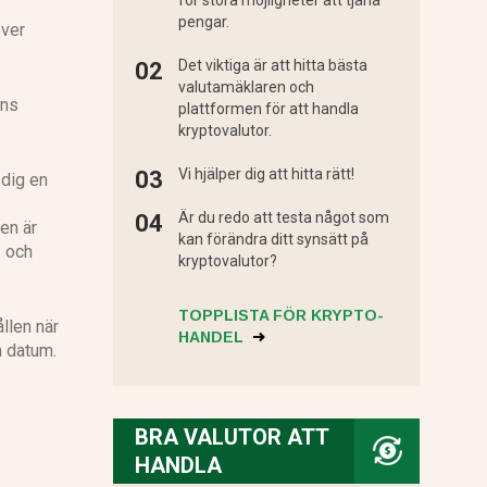
för stora möjligheter att tjäna
pengar.
over
Det viktiga är att hitta bästa
valutamäklaren och
ens
plattformen för att handla
kryptovalutor.
Vi hjälper dig att hitta rätt!
 dig en
Är du redo att testa något som
en är
kan förändra ditt synsätt på
1 och
kryptovalutor?
TOPPLISTA FÖR KRYPTO-
llen när
HANDEL
a datum.
BRA VALUTOR ATT
HANDLA