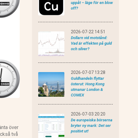
uppåt – läge för en blow
off?
CMC Markets recension
2026-07-22 14:51
Dollarn vid motstånd:
Vad är effekten på guld
och silver?
Plus 500 recension
2026-07-07 13:28
Guldhandeln flyttar
österut: Hong Kong
utmanar London &
COMEX
2026-07-03 20:20
De europeiska börserna
bryter ny mark: Det ser
änta över
positivt ut!
också två