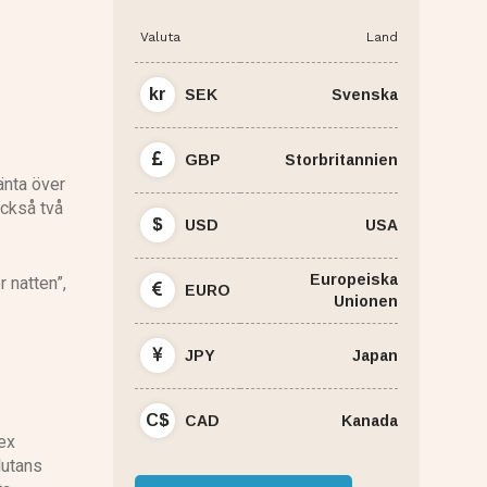
Valuta
Land
kr
SEK
Svenska
GBP
Storbritannien
änta över
också två
$
USD
USA
Europeiska
 natten”,
EURO
Unionen
JPY
Japan
C$
CAD
Kanada
rex
lutans