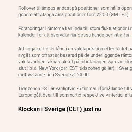
Rollover tillämpas endast på positioner som hålls öppna
genom att stänga sina positioner före 23:00 (GMT +1).
Förändringar i räntorna kan leda till stora fluktuationer 
kalender för att övervaka när dessa händelser inträffar.
Att ligga kort eller lång i en valutaposition efter slutet p
avgift som oftast är baserad på de underliggande räntorn
valutavärlden räknas slutet på arbetsdagen vara vid klo
slut i bl.a. New York (där ‘EST' tidszonen gäller). I Sve
motsvarande tid i Sverige är 23:00.
Tidszonen EST är vanligtvis -6 timmar i förhållande till
Europa gått över till sommartid respektive vintertid, e
Klockan i Sverige (CET) just nu