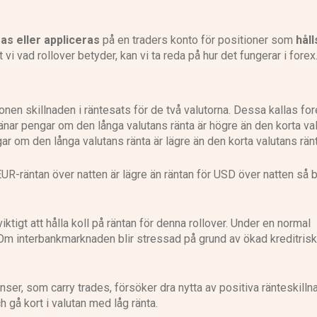
as eller appliceras
på en traders konto för positioner som
håll
t vi vad rollover betyder, kan vi ta reda på hur det fungerar i forex
ionen skillnaden i räntesats för de två valutorna. Dessa kallas fo
tjänar pengar om den långa valutans ränta är högre än den korta va
 om den långa valutans ränta är lägre än den korta valutans ränt
R-räntan över natten är lägre än räntan för USD över natten så b
ktigt att hålla koll på räntan för denna rollover. Under en normal
 Om interbankmarknaden blir stressad på grund av ökad kreditrisk
ser, som carry trades, försöker dra nytta av positiva ränteskilln
 gå kort i valutan med låg ränta.