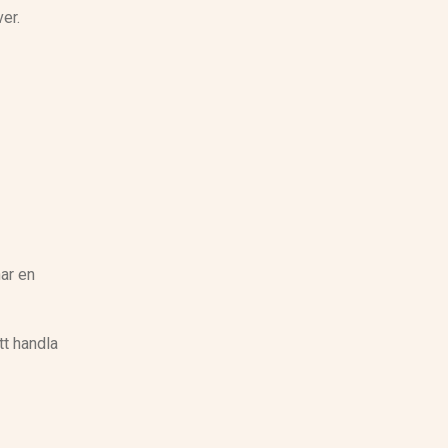
er.
nar en
tt handla