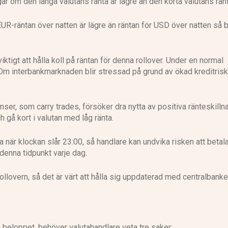
 om den långa valutans ränta är lägre än den korta valutans ränt
R-räntan över natten är lägre än räntan för USD över natten så b
ktigt att hålla koll på räntan för denna rollover. Under en normal
 Om interbankmarknaden blir stressad på grund av ökad kreditrisk
ser, som carry trades, försöker dra nytta av positiva ränteskilln
 gå kort i valutan med låg ränta.
 när klockan slår 23:00, så handlare kan undvika risken att betal
denna tidpunkt varje dag.
i rollovern, så det är värt att hålla sig uppdaterad med centralbank
la beloppet, behöver valutahandlare veta tre saker: