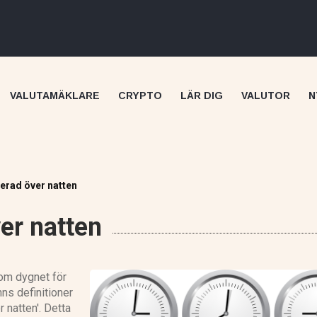
VALUTAMÄKLARE
CRYPTO
LÄR DIG
VALUTOR
N
terad över natten
er natten
Skilling recension
om dygnet för
nns definitioner
 natten'. Detta