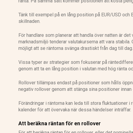
ränta. På samma sätt kommer positionen att kosta pengar
Tänk till exempel på en lång position på EUR/USD och EU
skillnaden.
För handlare som planerar att handla över natten är det vi
marknadsmiljö tenderar valutakurserna att vara stabila.
möjligt att se räntorna svänga drastiskt från dag till dag.
Vissa typer av strategier som fokuserar på räntedifferen
genom att ta en lång position i valutan med hög ränta och
Rollover tillämpas endast på positioner som hålls öppna
negativ rollover genom att stänga sina positioner innan 
Förändringar i räntorna kan leda till stora fluktuationer 
kalender för att övervaka när dessa händelser inträffar.
Att beräkna räntan för en rollover
För att beräkna räntan för en rollover, eller det nominel