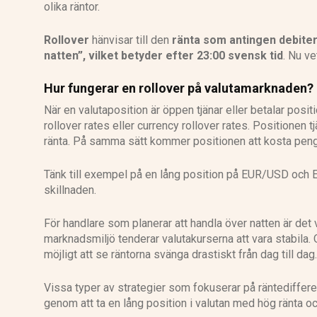
olika räntor.
Rollover
hänvisar till den
ränta som antingen debiter
natten”, vilket betyder efter 23:00 svensk tid
. Nu ve
Hur fungerar en rollover på valutamarknaden?
När en valutaposition är öppen tjänar eller betalar posit
rollover rates eller currency rollover rates. Positionen 
ränta. På samma sätt kommer positionen att kosta pengar
Tänk till exempel på en lång position på EUR/USD och EU
skillnaden.
För handlare som planerar att handla över natten är det vi
marknadsmiljö tenderar valutakurserna att vara stabila.
möjligt att se räntorna svänga drastiskt från dag till dag.
Vissa typer av strategier som fokuserar på räntedifferen
genom att ta en lång position i valutan med hög ränta och