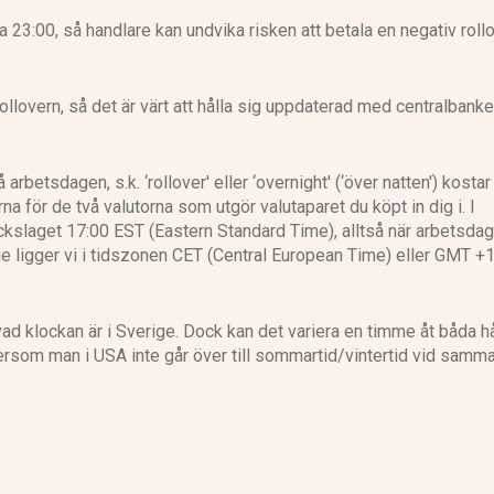
 23:00, så handlare kan undvika risken att betala en negativ roll
i rollovern, så det är värt att hålla sig uppdaterad med centralbank
å arbetsdagen, s.k. ‘rollover' eller ‘overnight' (‘över natten') kostar
a för de två valutorna som utgör valutaparet du köpt in dig i. I
ckslaget 17:00 EST (Eastern Standard Time), alltså när arbetsdag
rige ligger vi i tidszonen CET (Central European Time) eller GMT +
 vad klockan är i Sverige. Dock kan det variera en timme åt båda hå
ftersom man i USA inte går över till sommartid/vintertid vid samm