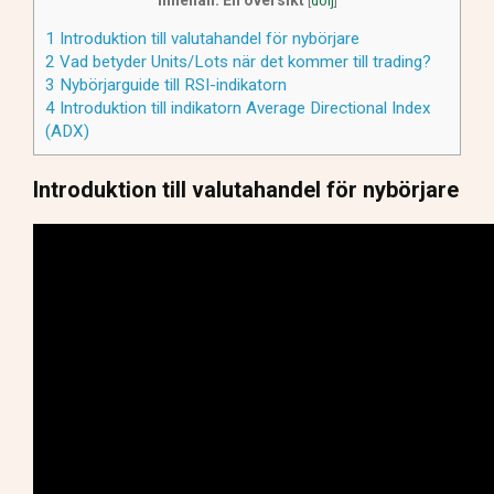
[
dölj
]
1
Introduktion till valutahandel för nybörjare
2
Vad betyder Units/Lots när det kommer till trading?
3
Nybörjarguide till RSI-indikatorn
4
Introduktion till indikatorn Average Directional Index
(ADX)
Introduktion till valutahandel för nybörjare