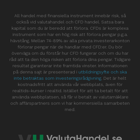
All handel med finansiella instrument innebär risk, så
också vid valutahandel och CFD handel. Satsa bara
kapital som du är beredd att förlora. CFDs är komplexa
instrument som har en hög risk att förlora pengar p.g.a.
hävstång. Mellan 74-89% av alla privata investerarkonton
förlorar pengar när de handlar med CFD:er. Du bör
överväga om du förstår hur CFD fungerar och om du har
råd att ta den höga risken att förlora dina pengar. Tidigare
resultat garanterar inte framtida vinster. Informationen
på denna sajt är presenterad i
utbildningsyfte och ska
inte betraktas som investeringsrådgivning
. Det är helt
kostnadsfritt att använda vår webbplats, även för
realtids-kurser i realtid. Istället för att ta betalt för att
använda webbplatsen, så får vi betalt av valutamäklare
och affärspartners som vi har kommersiella samarbeten
med.