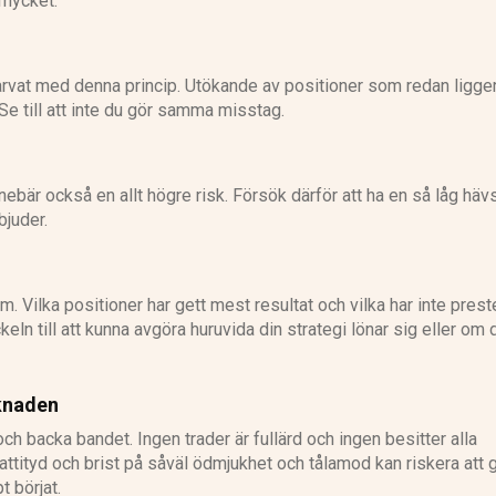
 mycket.
arvat med denna princip. Utökande av positioner som redan ligge
Se till att inte du gör samma misstag.
nebär också en allt högre risk. Försök därför att ha en så låg häv
bjuder.
. Vilka positioner har gett mest resultat och vilka har inte pres
ln till att kunna avgöra huruvida din strategi lönar sig eller om 
knaden
och backa bandet. Ingen trader är fullärd och ingen besitter alla
attityd och brist på såväl ödmjukhet och tålamod kan riskera att 
t börjat.