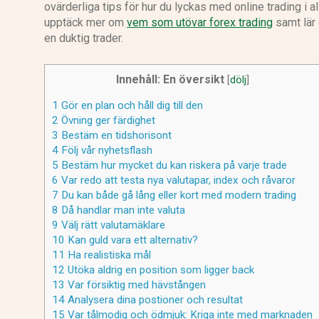
ovärderliga tips för hur du lyckas med online trading i 
upptäck mer om
vem som utövar forex trading
samt lär d
en duktig trader.
Innehåll: En översikt
[
dölj
]
1
Gör en plan och håll dig till den
2
Övning ger färdighet
3
Bestäm en tidshorisont
4
Följ vår nyhetsflash
5
Bestäm hur mycket du kan riskera på varje trade
6
Var redo att testa nya valutapar, index och råvaror
7
Du kan både gå lång eller kort med modern trading
8
Då handlar man inte valuta
9
Välj rätt valutamäklare
10
Kan guld vara ett alternativ?
11
Ha realistiska mål
12
Utöka aldrig en position som ligger back
13
Var försiktig med hävstången
14
Analysera dina postioner och resultat
15
Var tålmodig och ödmjuk: Kriga inte med marknaden