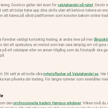
äning. Givetvis gäller det även för
valutahandel på nätet
. Desto 
t sätt att börja träna upp dina skills utan att behöva riskera en en
ten att känna på såväl plattformen som konsten bakom online tra
 föredrar väldigt kortsiktig trading, är andra inne på mer
långsikt
llas det att spekulera, en metod som kan vara lämplig om vill göra
tsa på ett valutapar eller en annan tillgång som du förutspår ska ge
på.
. Ett sätt är att kolla våra
nyhetsflashar på Valutahandel.se
. Här 
lka kan påverka din trading. För längre nyheter som innehåller mer
de
, som den
professionella tradern Hampus erkänner
. Vilken nivå du 