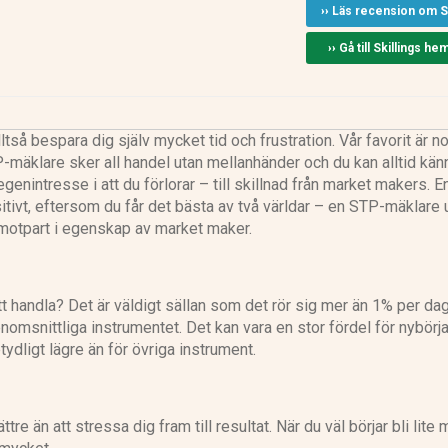
›› Läs recension om Sk
›› Gå till Skillings he
ltså bespara dig själv mycket tid och frustration. Vår favorit är n
-mäklare sker all handel utan mellanhänder och du kan alltid kän
genintresse i att du förlorar – till skillnad från market makers. 
tivt, eftersom du får det bästa av två världar – en STP-mäklare 
motpart i egenskap av market maker.
t handla? Det är väldigt sällan som det rör sig mer än 1% per dag
msnittliga instrumentet. Det kan vara en stor fördel för nybörja
ydligt lägre än för övriga instrument.
tre än att stressa dig fram till resultat. När du väl börjar bli lite