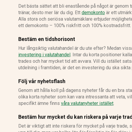
Det bästa sättet att bli enastående på något är genom tr
tränar, desto mer lär du dig. Ett
demokonto
är ett utmärk
Alla stora och seriösa valutamäklare erbjuder möjlighe
ett demokonto – 100% riskfritt och 100% kostnadsfritt.
Bestäm en tidshorisont
Hur långsiktig valutahandel är du ute efter? Medan vissa
investering i valutahandel
. Intar du korta positioner ka
trades och har mycket tid att avvara. Vill du istället sa
utdelning i framtiden, är det en investering du ska sikta 
Följ vår nyhetsflash
Genom att hålla koll på dagens nyheter får du en bra start
olika korta nyheter som kan vara intressanta att veta, vi
specifikt ämne finns
våra valutanyheter istället
.
Bestäm hur mycket du kan riskera på varje tra
Det är viktigt att inte riskera för mycket på varje trade