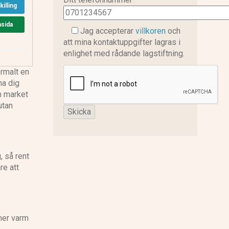
illing
msida
Jag accepterar
villkoren
och
att mina kontaktuppgifter lagras i
enlighet med rådande lagstiftning.
ormalt en
na dig
En market
utan
, så rent
re att
 mer varm