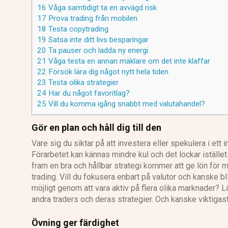
16
Våga samtidigt ta en avvägd risk
17
Prova trading från mobilen
18
Testa copytrading
19
Satsa inte ditt livs besparingar
20
Ta pauser och ladda ny energi
21
Våga testa en annan mäklare om det inte klaffar
22
Försök lära dig något nytt hela tiden
23
Testa olika strategier
24
Har du något favoritlag?
25
Vill du komma igång snabbt med valutahandel?
Gör en plan och håll dig till den
Vare sig du siktar på att investera eller spekulera i ett i
Förarbetet kan kännas mindre kul och det lockar istället a
fram en bra och hållbar strategi kommer att ge lön för 
trading. Vill du fokusera enbart på valutor och kanske b
möjligt genom att vara aktiv på flera olika marknader? Lä
andra traders och deras strategier. Och kanske viktigast av
Övning ger färdighet