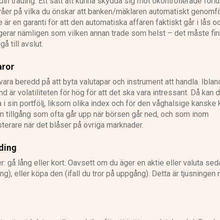
 i din trading. Ett sätt att kunna skydda sig mot okontrollerade förlu
våer på vilka du önskar att banken/mäklaren automatiskt genomf
te är en garanti för att den automatiska affären faktiskt går i lås o
ungerar nämligen som vilken annan trade som helst – det måste fi
gå till avslut.
aror
ra beredd på att byta valutapar och instrument att handla. Iblan
nd är volatiliteten för hög för att det ska vara intressant. Då kan 
ha i sin portfölj, liksom olika index och för den våghalsige kanske
 en tillgång som ofta går upp när börsen går ned, och som inom
terare när det blåser på övriga marknader.
ding
r: gå lång eller kort. Oavsett om du äger en aktie eller valuta sed
ång), eller köpa den (ifall du tror på uppgång). Detta är tjusningen