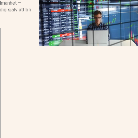
allmänhet –
ig själv att bli
eToro recension
IG recension