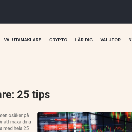
VALUTAMÄKLARE
CRYPTO
LÄR DIG
VALUTOR
N
re: 25 tips
Skilling recension
 men osäker på
r att maxa dina
ta med hela 25