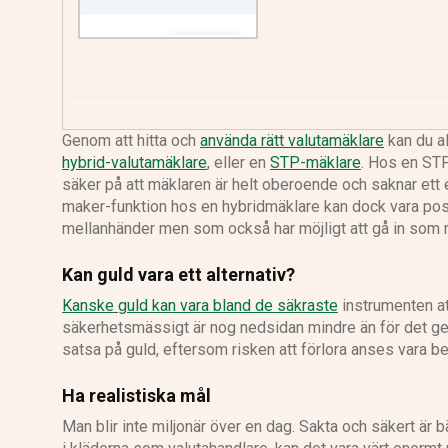
Genom att hitta och
använda rätt valutamäklare
kan du al
hybrid-valutamäklare
, eller en
STP-mäklare
. Hos en STP
säker på att mäklaren är helt oberoende och saknar ett e
maker-funktion hos en hybridmäklare kan dock vara posi
mellanhänder men som också har möjligt att gå in som 
Kan guld vara ett alternativ?
Kanske guld kan vara bland de säkraste
instrumenten at
säkerhetsmässigt är nog nedsidan mindre än för det geno
satsa på guld, eftersom risken att förlora anses vara bet
Ha realistiska mål
Man blir inte miljonär över en dag. Sakta och säkert är bät