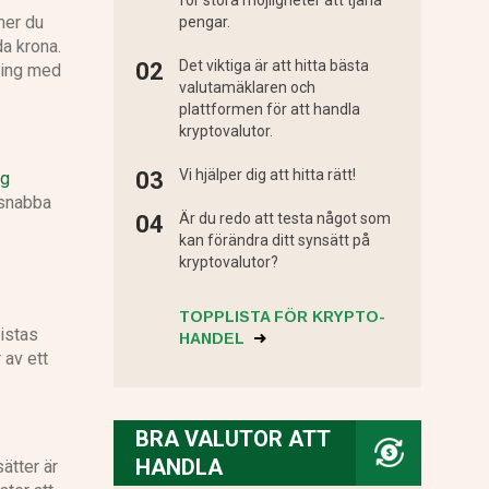
för stora möjligheter att tjäna
mer du
pengar.
da krona.
Det viktiga är att hitta bästa
ding med
valutamäklaren och
plattformen för att handla
kryptovalutor.
Vi hjälper dig att hitta rätt!
ig
 snabba
Är du redo att testa något som
kan förändra ditt synsätt på
kryptovalutor?
TOPPLISTA FÖR KRYPTO-
listas
HANDEL
 av ett
BRA VALUTOR ATT
HANDLA
sätter är