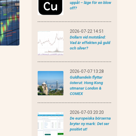
uppåt – läge för en blow
off?
CMC Markets recension
2026-07-22 14:51
Dollarn vid motstånd:
Vad är effekten på guld
och silver?
Plus 500 recension
2026-07-07 13:28
Guldhandeln flyttar
österut: Hong Kong
utmanar London &
COMEX
2026-07-03 20:20
De europeiska börserna
bryter ny mark: Det ser
positivt ut!