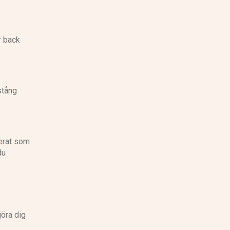
r back
stång
terat som
du
göra dig