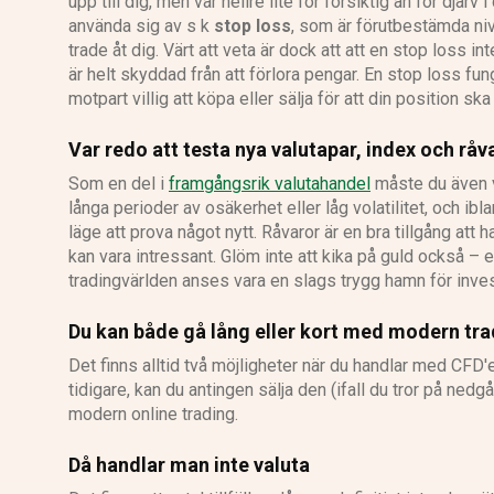
upp till dig, men var hellre lite för försiktig än för djärv
använda sig av s k
stop loss
, som är förutbestämda ni
trade åt dig. Värt att veta är dock att att en stop loss in
är helt skyddad från att förlora pengar. En stop loss f
motpart villig att köpa eller sälja för att din position ska 
Var redo att testa nya valutapar, index och råv
Som en del i
framgångsrik valutahandel
måste du även va
långa perioder av osäkerhet eller låg volatilitet, och ibla
läge att prova något nytt. Råvaror är en bra tillgång att 
kan vara intressant. Glöm inte att kika på guld också –
tradingvärlden anses vara en slags trygg hamn för inves
Du kan både gå lång eller kort med modern tra
Det finns alltid två möjligheter när du handlar med CFD'e
tidigare, kan du antingen sälja den (ifall du tror på nedg
modern online trading.
Då handlar man inte valuta