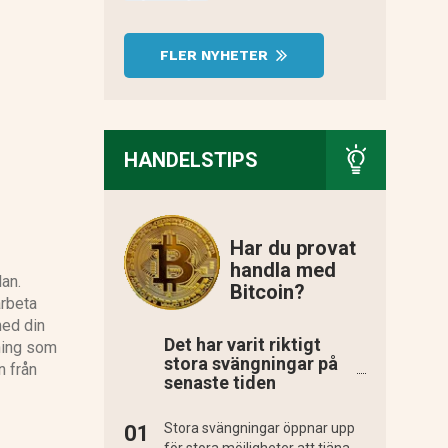
FLER NYHETER
HANDELSTIPS
Har du provat
handla med
lan.
Bitcoin?
arbeta
med din
Det har varit riktigt
dning som
stora svängningar på
n från
senaste tiden
Stora svängningar öppnar upp