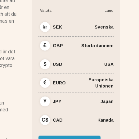
ster att
ör en
Valuta
Land
ch att du
nnas en
kr
SEK
Svenska
GBP
Storbritannien
d är det
det vara
$
USD
USA
 krypto
Europeiska
EURO
Unionen
JPY
Japan
an
 med
C$
CAD
Kanada