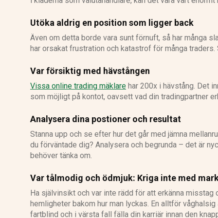
i kläderna som valutahandlare, kan det vara värt enormt
Utöka aldrig en position som ligger back
Även om detta borde vara sunt förnuft, så har många sl
har orsakat frustration och katastrof för många traders. 
Var försiktig med hävstången
Vissa online trading mäklare
har 200x i hävstång. Det in
som möjligt på kontot, oavsett vad din tradingpartner er
Analysera dina postioner och resultat
Stanna upp och se efter hur det går med jämna mellanrum
du förväntade dig? Analysera och begrunda – det är nycke
behöver tänka om.
Var tålmodig och ödmjuk: Kriga inte med mar
Ha självinsikt och var inte rädd för att erkänna misstag 
hemligheter bakom hur man lyckas. En alltför våghalsig 
fartblind och i värsta fall fälla din karriär innan den knapp