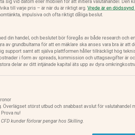
ätta sig vid datorn eller mobilen för att initiera valutahandel. Den 
a till varje pris – är när du är riktigt arg.
Vrede är en dödssynd 
genomtänkta, impulsiva och ofta riktigt dåliga beslut.
 med din handel, och beslutet bör föregås av både research och e
a av grundbultarna för att en mäklare ska anses vara bra är att 
g support samt att själva plattformen håller tillräckligt hög tekni
a kostnader i form av spreads, kommission och uttagsavgifter är o
t stora delar av ditt intjänade kapital äts upp av dyra omkringkostn
ronor
g. Överlägset störst utbud och snabbast avslut för valutahandel
. Prova nu!
l CFD kunder förlorar pengar hos Skilling.