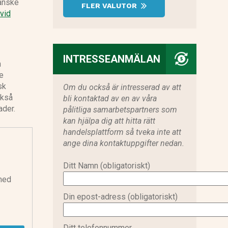
kanske
FLER VALUTOR
vid
INTRESSEANMÄLAN
n
de
sk
Om du också är intresserad av att
ckså
bli kontaktad av en av våra
ader.
pålitliga samarbetspartners som
kan hjälpa dig att hitta rätt
handelsplattform så tveka inte att
ange dina kontaktuppgifter nedan.
Ditt Namn (obligatoriskt)
 med
Din epost-adress (obligatoriskt)
Ditt telefonnummer