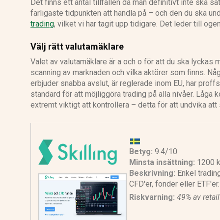
Det finns ett antal tillfällen då man definitivt inte ska s
farligaste tidpunkten att handla på – och den du ska undvik
trading
, vilket vi har tagit upp tidigare. Det leder till o
Välj rätt valutamäklare
Valet av valutamäklare är a och o för att du ska lyckas
scanning av marknaden och vilka aktörer som finns. Någr
erbjuder snabba avslut, är reglerade inom EU, har proffsi
standard för att möjliggöra trading på alla nivåer. Låg
extremt viktigt att kontrollera – detta för att undvika at
Betyg:
9.4/10
Minsta insättning:
1200 k
Beskrivning:
Enkel tradin
CFD'er, fonder eller ETF'er
Riskvarning:
49% av retai