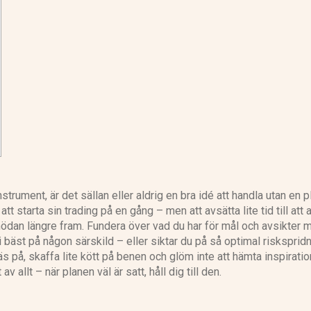
nstrument, är det sällan eller aldrig en bra idé att handla utan en p
tt starta sin trading på en gång – men att avsätta lite tid till att 
mödan längre fram. Fundera över vad du har för mål och avsikter 
li bäst på någon särskild – eller siktar du på så optimal riskspri
s på, skaffa lite kött på benen och glöm inte att hämta inspiratio
 allt – när planen väl är satt, håll dig till den.