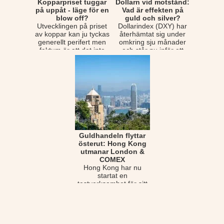
Kopparpriset tuggar
Dollarn vid motstånd:
på uppåt - läge för en
Vad är effekten på
blow off?
guld och silver?
Utvecklingen på priset
Dollarindex (DXY) har
av koppar kan ju tyckas
återhämtat sig under
generellt perifert men
omkring sju månader
faktum är att det inte
och står nu inför ett
för int...
betydligt vikti...
Guldhandeln flyttar
österut: Hong Kong
utmanar London &
COMEX
Hong Kong har nu
startat en
testverksamhet för sitt
nya centrala clearing-
och betalningssystem
för ...