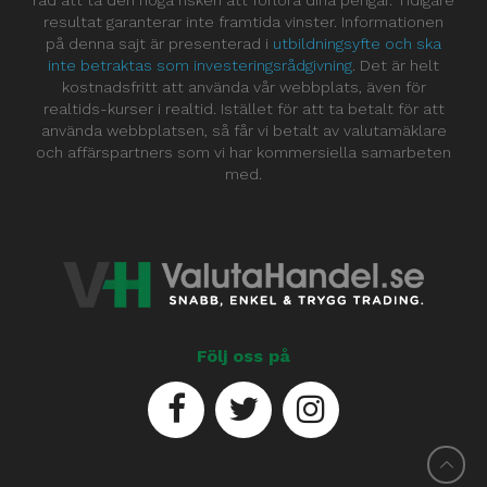
råd att ta den höga risken att förlora dina pengar. Tidigare
resultat garanterar inte framtida vinster. Informationen
på denna sajt är presenterad i
utbildningsyfte och ska
inte betraktas som investeringsrådgivning
. Det är helt
kostnadsfritt att använda vår webbplats, även för
realtids-kurser i realtid. Istället för att ta betalt för att
använda webbplatsen, så får vi betalt av valutamäklare
och affärspartners som vi har kommersiella samarbeten
med.
Följ oss på