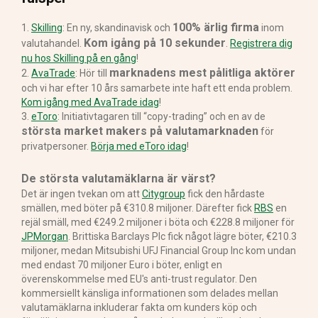
100% ärlig firma
1.
Skilling
: En ny, skandinavisk och
inom
Kom igång på 10 sekunder
valutahandel.
.
Registrera dig
nu hos Skilling på en gång
!
marknadens mest pålitliga aktörer
2.
AvaTrade
: Hör till
och vi har efter 10 års samarbete inte haft ett enda problem.
Kom igång med AvaTrade idag
!
3.
eToro
: Initiativtagaren till “copy-trading” och en av de
största market makers på valutamarknaden
för
privatpersoner.
Börja med eToro idag
!
De största valutamäklarna är värst?
Det är ingen tvekan om att
Citygroup
fick den hårdaste
smällen, med böter på €310.8 miljoner. Därefter fick
RBS
en
rejäl smäll, med €249.2 miljoner i böta och €228.8 miljoner för
JPMorgan
. Brittiska Barclays Plc fick något lägre böter, €210.3
miljoner, medan Mitsubishi UFJ Financial Group Inc kom undan
med endast 70 miljoner Euro i böter, enligt en
överenskommelse med EU's anti-trust regulator. Den
kommersiellt känsliga informationen som delades mellan
valutamäklarna inkluderar fakta om kunders köp och