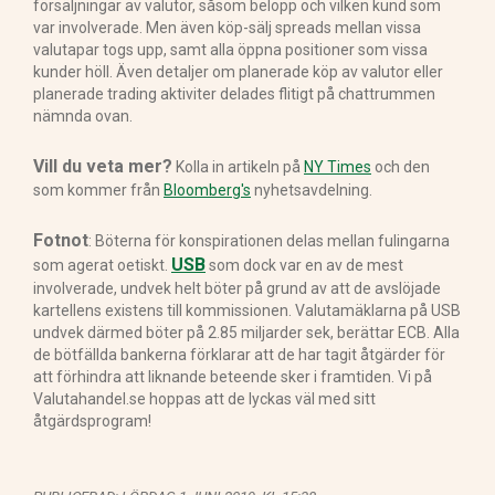
försäljningar av valutor, såsom belopp och vilken kund som
var involverade. Men även köp-sälj spreads mellan vissa
valutapar togs upp, samt alla öppna positioner som vissa
kunder höll. Även detaljer om planerade köp av valutor eller
planerade trading aktiviter delades flitigt på chattrummen
nämnda ovan.
Vill du veta mer?
Kolla in artikeln på
NY Times
och den
som kommer från
Bloomberg's
nyhetsavdelning.
Fotnot
: Böterna för konspirationen delas mellan fulingarna
USB
som agerat oetiskt.
som dock var en av de mest
involverade, undvek helt böter på grund av att de avslöjade
kartellens existens till kommissionen. Valutamäklarna på USB
undvek därmed böter på 2.85 miljarder sek, berättar ECB. Alla
de bötfällda bankerna förklarar att de har tagit åtgärder för
att förhindra att liknande beteende sker i framtiden. Vi på
Valutahandel.se hoppas att de lyckas väl med sitt
åtgärdsprogram!