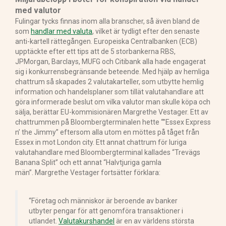
med valutor
Fulingar tycks finnas inom alla branscher, så även bland de
som
handlar med valuta
, vilket är tydligt efter den senaste
anti-kartell rättegången. Europeiska Centralbanken (ECB)
upptäckte efter ett tips att de 5 storbankerna RBS,
JPMorgan, Barclays, MUFG och Citibank alla hade engagerat
sig i konkurrensbegränsande beteende. Med hjälp av hemliga
chattrum så skapades 2 valutakarteller, som utbytte hemlig
information och handelsplaner som tillät valutahandlare att
göra informerade beslut om vilka valutor man skulle köpa och
sälja, berättar EU-kommisionären Margrethe Vestager. Ett av
chattrummen på Bloombergterminalen hette “”Essex Express
n’ the Jimmy” eftersom alla utom en möttes på tåget från
Essex in mot London city. Ett annat chattrum för luriga
valutahandlare med Bloombergterminal kallades “Trevägs
Banana Split” och ett annat “Halvtjuriga gamla
män”. Margrethe Vestager fortsätter förklara:
“Företag och människor är beroende av banker
utbyter pengar för att genomföra transaktioner i
utlandet.
Valutakurshandel
är en av världens största