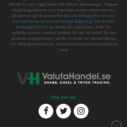
råd att ta den höga risken att förlora dina pengar. Tidigare
resultat garanterar inte framtida vinster. Informationen
på denna sajt är presenterad i
utbildningsyfte och ska
inte betraktas som investeringsrådgivning
. Det är helt
kostnadsfritt att använda vår webbplats, även för
realtids-kurser i realtid. Istället för att ta betalt för att
använda webbplatsen, så får vi betalt av valutamäklare
och affärspartners som vi har kommersiella samarbeten
med.
Följ oss på