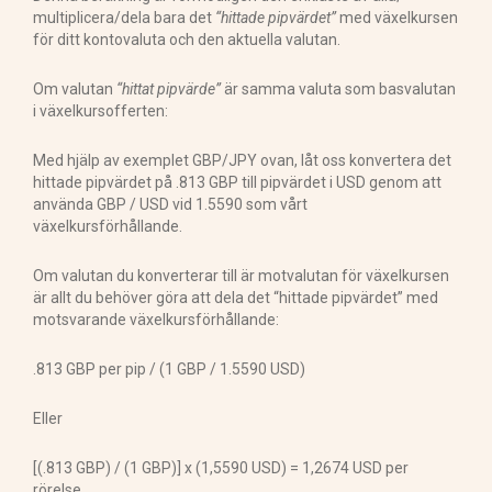
multiplicera/dela bara det
“hittade pipvärdet”
med växelkursen
för ditt kontovaluta och den aktuella valutan.
Om valutan
“hittat pipvärde”
är samma valuta som basvalutan
i växelkursofferten:
Med hjälp av exemplet GBP/JPY ovan, låt oss konvertera det
hittade pipvärdet på .813 GBP till pipvärdet i USD genom att
använda GBP / USD vid 1.5590 som vårt
växelkursförhållande.
Om valutan du konverterar till är motvalutan för växelkursen
är allt du behöver göra att dela det “hittade pipvärdet” med
motsvarande växelkursförhållande:
.813 GBP per pip / (1 GBP / 1.5590 USD)
Eller
[(.813 GBP) / (1 GBP)] x (1,5590 USD) = 1,2674 USD per
rörelse