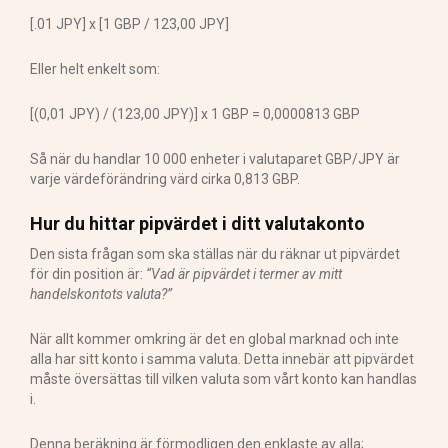
[.01 JPY] x [1 GBP / 123,00 JPY]
Eller helt enkelt som:
[(0,01 JPY) / (123,00 JPY)] x 1 GBP = 0,0000813 GBP
Så när du handlar 10 000 enheter i valutaparet GBP/JPY är
varje värdeförändring värd cirka 0,813 GBP.
Hur du hittar pipvärdet i ditt valutakonto
Den sista frågan som ska ställas när du räknar ut pipvärdet
för din position är:
“Vad är pipvärdet i termer av mitt
handelskontots valuta?”
När allt kommer omkring är det en global marknad och inte
alla har sitt konto i samma valuta. Detta innebär att pipvärdet
måste översättas till vilken valuta som vårt konto kan handlas
i.
Denna beräkning är förmodligen den enklaste av alla;