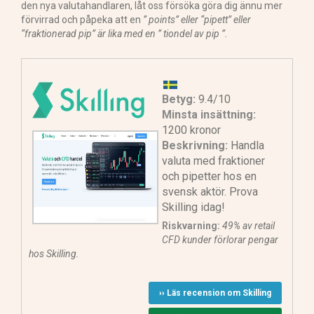
den nya valutahandlaren, låt oss försöka göra dig ännu mer
förvirrad och påpeka att en
” points” eller “pipett” eller
“fraktionerad pip” är lika med en ” tiondel av pip ”.
Betyg:
9.4/10
Minsta insättning:
1200 kronor
Beskrivning:
Handla
valuta med fraktioner
och pipetter hos en
svensk aktör. Prova
Skilling idag!
Riskvarning:
49% av retail
CFD kunder förlorar pengar
hos Skilling.
›› Läs recension om Skilling