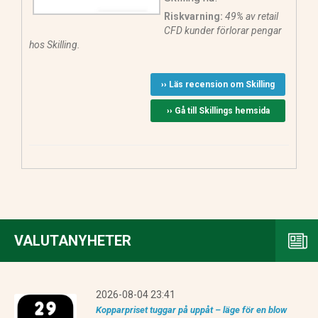
Riskvarning:
49% av retail
CFD kunder förlorar pengar
hos Skilling.
›› Läs recension om Skilling
›› Gå till Skillings hemsida
VALUTANYHETER
2026-08-04 23:41
Kopparpriset tuggar på uppåt – läge för en blow