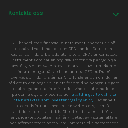
Kontakta oss
All handel med finansiella instrument innebär risk, så
också vid valutahandel och CFD handel. Satsa bara
kapital som du är beredd att förlora. CFDs är komplexa
instrument som har en hög risk att förlora pengar p.g.a.
hävstång. Mellan 74-89% av alla privata investerarkonton
förlorar pengar när de handlar med CFD:er. Du bör
överväga om du förstår hur CFD fungerar och om du har
råd att ta den höga risken att förlora dina pengar. Tidigare
resultat garanterar inte framtida vinster. Informationen
på denna sajt är presenterad i
utbildningsyfte och ska
inte betraktas som investeringsrådgivning
. Det är helt
kostnadsfritt att använda vår webbplats, även för
realtids-kurser i realtid. Istället för att ta betalt för att
använda webbplatsen, så får vi betalt av valutamäklare
och affärspartners som vi har kommersiella samarbeten