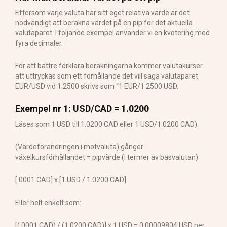
Eftersom varje valuta har sitt eget relativa värde är det
nödvändigt att beräkna värdet på en pip för det aktuella
valutaparet. I följande exempel använder vi en kvotering med
fyra decimaler.
För att bättre förklara beräkningarna kommer valutakurser
att uttryckas som ett förhållande det vill säga valutaparet
EUR/USD vid 1.2500 skrivs som “1 EUR/1.2500 USD.
Exempel nr 1: USD/CAD = 1.0200
Läses som 1 USD till 1.0200 CAD eller 1 USD/1.0200 CAD).
(Värdeförändringen i motvaluta) gånger
växelkursförhållandet = pipvärde (i termer av basvalutan)
[.0001 CAD] x [1 USD / 1.0200 CAD]
Eller helt enkelt som:
[(.0001 CAD) / (1.0200 CAD)] x 1 USD = 0,00009804 USD per