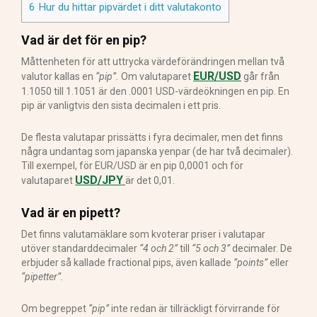
6
Hur du hittar pipvärdet i ditt valutakonto
Vad är det för en pip?
Måttenheten för att uttrycka värdeförändringen mellan två
EUR/USD
valutor kallas en
“pip”.
Om valutaparet
går från
1.1050 till 1.1051 är den .0001 USD-värdeökningen en pip. En
pip är vanligtvis den sista decimalen i ett pris.
De flesta valutapar prissätts i fyra decimaler, men det finns
några undantag som japanska yenpar (de har två decimaler).
Till exempel, för EUR/USD är en pip 0,0001 och för
USD/JPY
valutaparet
är det 0,01.
Vad är en pipett?
Det finns valutamäklare som kvoterar priser i valutapar
utöver standarddecimaler
“4 och 2”
till
“5 och 3”
decimaler. De
erbjuder så kallade fractional pips, även kallade
”points”
eller
“pipetter”.
Om begreppet
“pip”
inte redan är tillräckligt förvirrande för