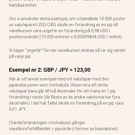
handlad enhet
Om vi använder detta exempel, om vi handlade 10 000 poster
av valutaparet USD/CAD, skulle en förändring av en pip till
växelkursen vara ungefär en förändring på 0,98 USD i
positionsvärdet (10 000 enheter x 0,00009804 USD / enhet).
Vi säger
“ungefär”
för när växelkursen ändras så rör sig värdet
på varje pip.
Exempel nr 2: GBP / JPY = 123,00
Här är ett annat exempel med ett valutapar med den
japanska yenen som motvaluta. Observera att detta
valutapar bara går till två decimaler för att mäta en 1 pip
förändring i värde (de flesta av de andra valutorna har fyra
decimaler). I det här fallet skulle en förändring på en pip vara
0,01 JPY.
(Värdeförändringen i motvaluta) gånger
växelkursförhållandet = pipvärde (i termer av basvalutan)