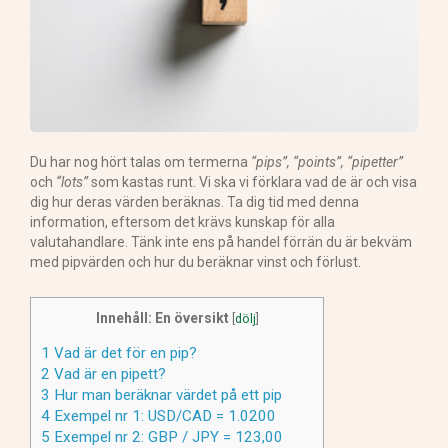
Du har nog hört talas om termerna
“pips”, “points”, “pipetter”
och
“lots”
som kastas runt. Vi ska vi förklara vad de är och visa
dig hur deras värden beräknas. Ta dig tid med denna
information, eftersom det krävs kunskap för alla
valutahandlare. Tänk inte ens på handel förrän du är bekväm
med pipvärden och hur du beräknar vinst och förlust.
Innehåll: En översikt
[
dölj
]
1
Vad är det för en pip?
2
Vad är en pipett?
3
Hur man beräknar värdet på ett pip
4
Exempel nr 1: USD/CAD = 1.0200
5
Exempel nr 2: GBP / JPY = 123,00