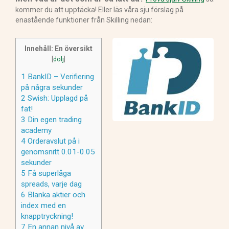
kommer du att upptäcka! Eller läs våra sju förslag på
enastående funktioner från Skilling nedan:
Innehåll: En översikt
[
dölj
]
1
BankID – Verifiering
på några sekunder
2
Swish: Upplagd på
fat!
3
Din egen trading
academy
4
Orderavslut på i
genomsnitt 0.01-0.05
sekunder
5
Få superlåga
spreads, varje dag
6
Blanka aktier och
index med en
knapptryckning!
7
En annan nivå av