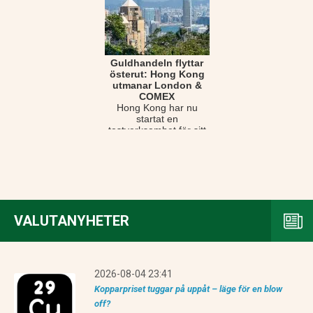
Guldhandeln flyttar
österut: Hong Kong
utmanar London &
COMEX
Hong Kong har nu
startat en
testverksamhet för sitt
nya centrala clearing-
och betalningssystem
för ...
VALUTANYHETER
2026-08-04 23:41
Kopparpriset tuggar på uppåt – läge för en blow
off?