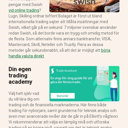
pengar med Swish
vid online trading
?
Lugn, Skilling ordnar biffen! Bolaget är först ut bland
internationella trading sajter att tillåta insättningar med
Swish, vilket går på en sekund. 7 miljoner svenskar använder
redan Swish, så det borde vara en trygg och smidig metod för
de flesta. Som alternativ finns annars banktransfer, VISA,
Mastercard, Skrill, Neteller och Trustly. Flera av dessa
metoder går sekundsnabbt, så att det är möjligt att
börja
handla valuta direkt
.
Din egen
trading
academy
Välj helt själv vad
du vill lära dig om
trading och de finansiella marknaderna. Här finns både
trading för nybörjare, samt grunderna för teknisk analys och
även mer avancerade nivåer där de går in på Elliott's vågteori.
Vi rekommenderar att välja en lämplig nivå och utforska
trading på en högre nivå, oavsett om det är teknisk analys