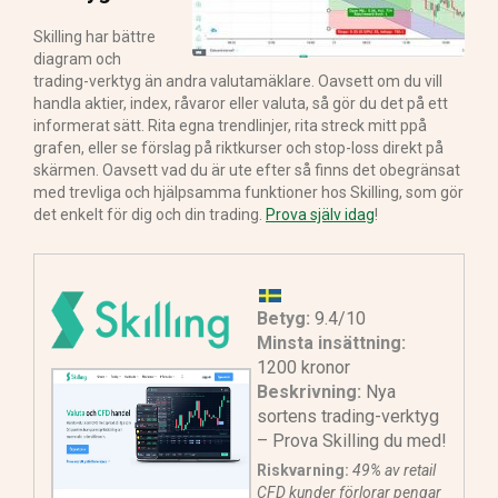
Skilling har bättre
diagram och
trading-verktyg än andra valutamäklare. Oavsett om du vill
handla aktier, index, råvaror eller valuta, så gör du det på ett
informerat sätt. Rita egna trendlinjer, rita streck mitt ppå
grafen, eller se förslag på riktkurser och stop-loss direkt på
skärmen. Oavsett vad du är ute efter så finns det obegränsat
med trevliga och hjälpsamma funktioner hos Skilling, som gör
det enkelt för dig och din trading.
Prova själv idag
!
Betyg:
9.4/10
Minsta insättning:
1200 kronor
Beskrivning:
Nya
sortens trading-verktyg
– Prova Skilling du med!
Riskvarning:
49% av retail
CFD kunder förlorar pengar