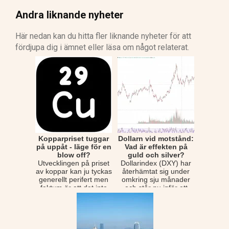
Andra liknande nyheter
Här nedan kan du hitta fler liknande nyheter för att
fördjupa dig i ämnet eller läsa om något relaterat.
Kopparpriset tuggar
Dollarn vid motstånd:
på uppåt - läge för en
Vad är effekten på
blow off?
guld och silver?
Utvecklingen på priset
Dollarindex (DXY) har
av koppar kan ju tyckas
återhämtat sig under
generellt perifert men
omkring sju månader
faktum är att det inte
och står nu inför ett
för int...
betydligt vikti...