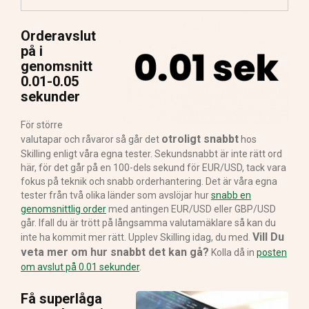
Orderavslut
på i
genomsnitt
0.01-0.05
sekunder
För större
otroligt snabbt
valutapar och råvaror så går det
hos
Skilling enligt våra egna tester. Sekundsnabbt är inte rätt ord
här, för det går på en 100-dels sekund för EUR/USD, tack vara
fokus på teknik och snabb orderhantering. Det är våra egna
tester från två olika länder som avslöjar hur
snabb en
genomsnittlig order
med antingen EUR/USD eller GBP/USD
går. Ifall du är trött på långsamma valutamäklare så kan du
Vill Du
inte ha kommit mer rätt. Upplev Skilling idag, du med.
veta mer om hur snabbt det kan gå?
Kolla då in
posten
om avslut på 0.01 sekunder
.
Få superlåga