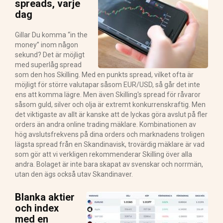
spreads, varje
dag
Gillar Du komma “in the
money” inom någon
sekund? Det är möjligt
med superlåg spread
som den hos Skilling. Med en punkts spread, vilket ofta är
möjligt för större valutapar såsom EUR/USD, så går det inte
ens att komma lägre. Men även Skilling's spread för råvaror
såsom guld, silver och olja är extremt konkurrenskraftig. Men
det viktigaste av allt är kanske att de lyckas göra avslut på fler
orders än andra online trading mäklare. Kombinationen av
hög avslutsfrekvens på dina orders och marknadens troligen
lägsta spread från en Skandinavisk, trovärdig mäklare är vad
som gör att vi verkligen rekommenderar Skilling över alla
andra. Bolaget är inte bara skapat av svenskar och norrmän,
utan den ägs också utav Skandinaver.
Blanka aktier
och index
med en