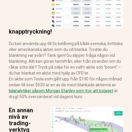
knapptryckning!
Du kan använda upp till 5x belåning på både svenska, brittiska
eller amerikanska aktier som du vill blanka. Trodde du
blankning var svårt? Tänk igen! Du slipper fråga någon vid
blankning. Allt kan göras hemifrån, eller från stranden om du
råkar sitta där? Tryck på sälja för en valfri aktie och “boom” –
du har blankat en aktie med hjälp av CFD'er.
En aktie som Tesla som gått upp från $190 för någon månad
sedan till över $520 är en av de mest blankade aktierna av
bilanalytiker såsom Morgan Stanley som tror att bolaget
är
drygt 50% övervärderat vid dagens kurs.
En annan
nivå av
trading-
verktyg