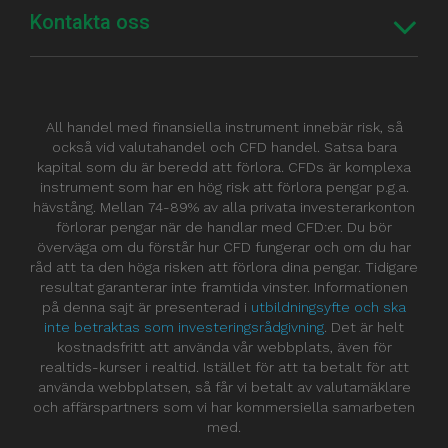
Kontakta oss
All handel med finansiella instrument innebär risk, så
också vid valutahandel och CFD handel. Satsa bara
kapital som du är beredd att förlora. CFDs är komplexa
instrument som har en hög risk att förlora pengar p.g.a.
hävstång. Mellan 74-89% av alla privata investerarkonton
förlorar pengar när de handlar med CFD:er. Du bör
överväga om du förstår hur CFD fungerar och om du har
råd att ta den höga risken att förlora dina pengar. Tidigare
resultat garanterar inte framtida vinster. Informationen
på denna sajt är presenterad i
utbildningsyfte och ska
inte betraktas som investeringsrådgivning
. Det är helt
kostnadsfritt att använda vår webbplats, även för
realtids-kurser i realtid. Istället för att ta betalt för att
använda webbplatsen, så får vi betalt av valutamäklare
och affärspartners som vi har kommersiella samarbeten
med.