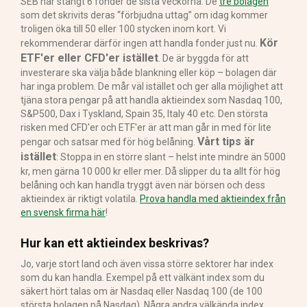
SEB har stängt 6 fonder de sista veckorna. De
tre bolagen
som det skrivits deras “förbjudna uttag” om idag kommer
troligen öka till 50 eller 100 stycken inom kort. Vi
Kör
rekommenderar därför ingen att handla fonder just nu.
ETF'er eller CFD'er istället
. De är byggda för att
investerare ska välja både blankning eller köp – bolagen där
har inga problem. De mår väl istället och ger alla möjlighet att
tjäna stora pengar på att handla aktieindex som Nasdaq 100,
S&P500, Dax i Tyskland, Spain 35, Italy 40 etc. Den största
risken med CFD'er och ETF'er är att man går in med för lite
Vårt tips är
pengar och satsar med för hög belåning.
istället
: Stoppa in en större slant – helst inte mindre än 5000
kr, men gärna 10 000 kr eller mer. Då slipper du ta allt för hög
belåning och kan handla tryggt även när börsen och dess
aktieindex är riktigt volatila.
Prova handla med aktieindex från
en svensk firma här
!
Hur kan ett aktieindex beskrivas?
Jo, varje stort land och även vissa större sektorer har index
som du kan handla. Exempel på ett välkänt index som du
säkert hört talas om är Nasdaq eller Nasdaq 100 (de 100
största bolagen på Nasdaq). Några andra välkända index