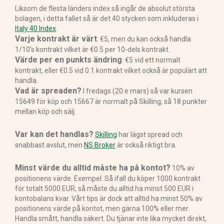
Liksom de flesta länders index så ingår de absolut största
bolagen, i detta fallet så är det 40 stycken som inkluderas i
Italy 40 Index
.
Varje kontrakt är värt
: €5, men du kan också handla
1/10's kontrakt vilket är €0.5 per 10-dels kontrakt.
Värde per en punkts ändring
: €5 vid ett normalt
kontrakt, eller €0.5 vid 0.1 kontrakt vilket också är populärt att
handla.
Vad är spreaden?
I fredags (20:e mars) så var kursen
15649 för köp och 15667 är normalt på Skilling, så 18 punkter
mellan köp och sälj.
Var kan det handlas?
Skilling
har lägst spread och
snabbast avslut, men
NS Broker
är också riktigt bra.
Minst värde du alltid måste ha på kontot?
10% av
positionens värde. Exempel: Så ifall du köper 1000 kontrakt
för totalt 5000 EUR, så måste du alltid ha minst 500 EUR i
kontobalans kvar. Vårt tips är dock att alltid ha minst 50% av
positionens värde på kontot, men gärna 100% eller mer.
Handla smått, handla säkert. Du tjänar inte lika mycket direkt,