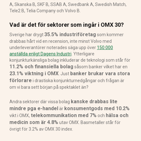
A, Skanska B, SKF B, SSAB A, Swedbank A, Swedish Match,
Tele2 B, Telia Company och Volvo B.
Vad är det för sektorer som ingår i OMX 30?
35.5% industriföretag
Sverige har drygt
som kommer
drabbas hårt vid en recension, inte minst Volvo med
underleverantörer noterades säga upp över
150 000
anställda enligt Dagens Industri
. Ytterligare
konjunkturkänsliga bolag inkluderar de teknologi som står för
11.2% och finansiella bolag
såsom banker vilket har en
23.1% viktning i OMX
banker brukar vara stora
. Just
förlorare
i drastiska konjunkturnedgångar och frågan är
om vi bara sett början på spektaklet än?
kanske drabbas lite
Andra sektorer där vissa bolag
mindre pga e-handel
konsumentgods med 10.2%
är
telekommunikation med 7%
hälsa och
vikt i OMX,
och
medicin som är 4.8%
utav OMX. Basmetaller står för
övrigt för 3.2% av OMX 30 index.