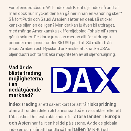
För oljeindex såsom WTI-index och Brent oljeindex så undrar
man dock hur mycket den kan gå ner innan en vändning sker?
Så fort Putin och Saudi Arabien sätter en deal, så sticker
kanske oljan en del igen? Men det kan ju även bli utdraget,
med många Amerikanska skifferoljebolag (“shale oil”) som
går i konkurs. De klarar ju sällan mer än allt för utdragna
perioder med priser under 35 USD per fat. Så målet från
Saudi Arabien och Ryssland är kanske att knäcka USA's
oljeindustri och ta tillbaka majoriteten av all oljeförsäljning.
Vad är de
bästa trading
möjligheterna
i en
nedåtgående
marknad?
Index trading
riskspridning
är ett säkert kort för att få
utan att för den delen bli för insnöad på en viss aktier eller ett
stora länder i Europa
fåtal aktier. De flesta aktieindex för
och Asien
har fallit en hel del på sistone. Av de de globala
Italien
indexen som går att handla så har
(MIB 40) och