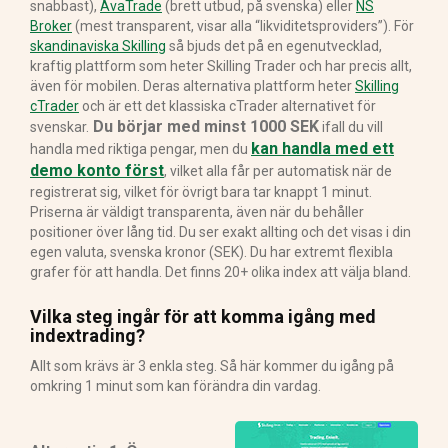
snabbast),
AvaTrade
(brett utbud, på svenska) eller
NS
Broker
(mest transparent, visar alla “likviditetsproviders”). För
skandinaviska Skilling
så bjuds det på en egenutvecklad,
kraftig plattform som heter Skilling Trader och har precis allt,
även för mobilen. Deras alternativa plattform heter
Skilling
cTrader
och är ett det klassiska cTrader alternativet för
Du börjar med minst 1000 SEK
svenskar.
ifall du vill
kan handla med ett
handla med riktiga pengar, men du
demo konto först
, vilket alla får per automatisk när de
registrerat sig, vilket för övrigt bara tar knappt 1 minut.
Priserna är väldigt transparenta, även när du behåller
positioner över lång tid. Du ser exakt allting och det visas i din
egen valuta, svenska kronor (SEK). Du har extremt flexibla
grafer för att handla. Det finns 20+ olika index att välja bland.
Vilka steg ingår för att komma igång med
indextrading?
Allt som krävs är 3 enkla steg. Så här kommer du igång på
omkring 1 minut som kan förändra din vardag.