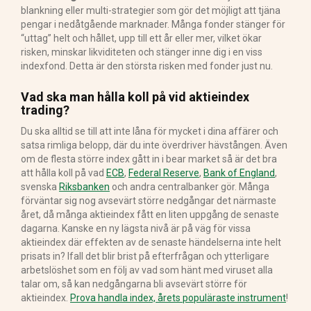
blankning eller multi-strategier som gör det möjligt att tjäna
pengar i nedåtgående marknader. Många fonder stänger för
“uttag” helt och hållet, upp till ett år eller mer, vilket ökar
risken, minskar likviditeten och stänger inne dig i en viss
indexfond. Detta är den största risken med fonder just nu.
Vad ska man hålla koll på vid aktieindex
trading?
Du ska alltid se till att inte låna för mycket i dina affärer och
satsa rimliga belopp, där du inte överdriver hävstången. Även
om de flesta större index gått in i bear market så är det bra
att hålla koll på vad
ECB
,
Federal Reserve
,
Bank of England
,
svenska
Riksbanken
och andra centralbanker gör. Många
förväntar sig nog avsevärt större nedgångar det närmaste
året, då många aktieindex fått en liten uppgång de senaste
dagarna. Kanske en ny lägsta nivå är på väg för vissa
aktieindex där effekten av de senaste händelserna inte helt
prisats in? Ifall det blir brist på efterfrågan och ytterligare
arbetslöshet som en följ av vad som hänt med viruset alla
talar om, så kan nedgångarna bli avsevärt större för
aktieindex.
Prova handla index, årets populäraste instrument
!