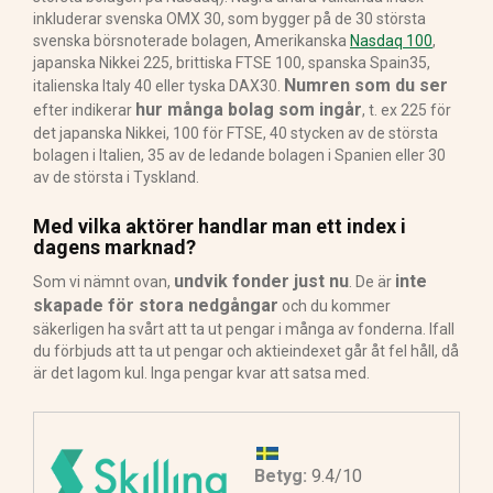
inkluderar svenska OMX 30, som bygger på de 30 största
svenska börsnoterade bolagen, Amerikanska
Nasdaq 100
,
japanska Nikkei 225, brittiska FTSE 100, spanska Spain35,
Numren som du ser
italienska Italy 40 eller tyska DAX30.
hur många bolag som ingår
efter indikerar
, t. ex 225 för
det japanska Nikkei, 100 för FTSE, 40 stycken av de största
bolagen i Italien, 35 av de ledande bolagen i Spanien eller 30
av de största i Tyskland.
Med vilka aktörer handlar man ett index i
dagens marknad?
undvik fonder just nu
inte
Som vi nämnt ovan,
. De är
skapade för stora nedgångar
och du kommer
säkerligen ha svårt att ta ut pengar i många av fonderna. Ifall
du förbjuds att ta ut pengar och aktieindexet går åt fel håll, då
är det lagom kul. Inga pengar kvar att satsa med.
Betyg:
9.4/10