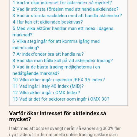
1
Varför ökar intresset för aktieindex så mycket?
2
Vad är största fördelen med att handla aktieindex?
3
Vad är största nackdelen med att handla aktieindex?
4
Hur kan ett aktieindex beskrivas?
5
Med vilka aktörer handlar man ett index i dagens
marknad?
6
Vilka steg ingår för att komma igång med
indextrading?
7
Är indexfonder bra att handla nu?
8
Vad ska man hålla koll på vid aktieindex trading?
9
Vad är de bästa trading möjligheterna i en
nedåtgående marknad?
10
Vilka aktier ingår i spanska IBEX 35 Index?
11
Vad ingår i Italy 40 Index (MIB)?
12
Vilka aktier ingår i OMX Index?
13
Vad är det för sektorer som ingår i OMX 30?
Varför ökar intresset för aktieindex så
mycket?
I takt med att börsen svängt neråt, så vänder sig 300% fler
nya traders till internationella online tradingmäklare som