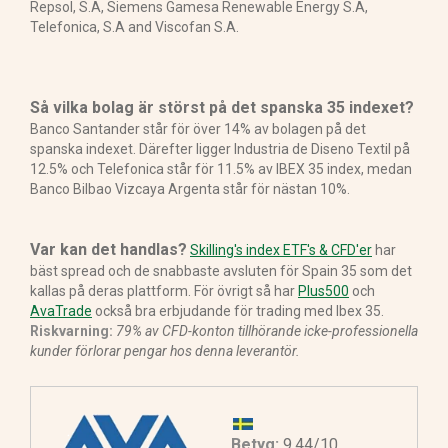
Repsol, S.A, Siemens Gamesa Renewable Energy S.A,
Telefonica, S.A and Viscofan S.A.
Så vilka bolag är störst på det spanska 35 indexet?
Banco Santander står för över 14% av bolagen på det
spanska indexet. Därefter ligger Industria de Diseno Textil på
12.5% och Telefonica står för 11.5% av IBEX 35 index, medan
Banco Bilbao Vizcaya Argenta står för nästan 10%.
Var kan det handlas?
Skilling's index ETF's & CFD'er
har
bäst spread och de snabbaste avsluten för Spain 35 som det
kallas på deras plattform. För övrigt så har
Plus500
och
AvaTrade
också bra erbjudande för trading med Ibex 35.
Riskvarning:
79% av CFD-konton tillhörande icke-professionella
kunder förlorar pengar hos denna leverantör.
Betyg:
9.44/10