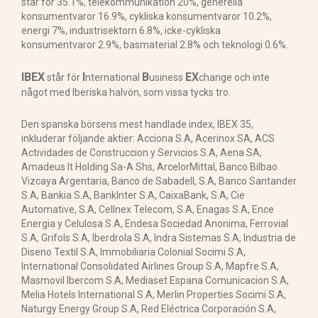
står för 35.1%, telekommunikation 20%, generella
konsumentvaror 16.9%, cykliska konsumentvaror 10.2%,
energi 7%, industrisektorn 6.8%, icke-cykliska
konsumentvaror 2.9%, basmaterial 2.8% och teknologi 0.6%.
IBEX
I
B
EX
står för
nternational
usiness
change och inte
något med Iberiska halvön, som vissa tycks tro.
Den spanska börsens mest handlade index, IBEX 35,
inkluderar följande aktier: Acciona S.A, Acerinox SA, ACS
Actividades de Construccion y Servicios S.A, Aena SA,
Amadeus It Holding Sa-A Shs, ArcelorMittal, Banco Bilbao
Vizcaya Argentaria, Banco de Sabadell, S.A, Banco Santander
S.A, Bankia S.A, BankInter S.A, CaixaBank, S.A, Cie
Automative, S.A, Cellnex Telecom, S.A, Enagas S.A, Ence
Energia y Celulosa S.A, Endesa Sociedad Anonima, Ferrovial
S.A, Grifols S.A, Iberdrola S.A, Indra Sistemas S.A, Industria de
Diseno Textil S.A, Immobiliaria Colonial Socimi S.A,
International Consolidated Airlines Group S.A, Mapfre S.A,
Masmovil Ibercom S.A, Mediaset Espana Comunicacion S.A,
Melia Hotels International S.A, Merlin Properties Socimi S.A,
Naturgy Energy Group S.A, Red Eléctrica Corporación S.A,