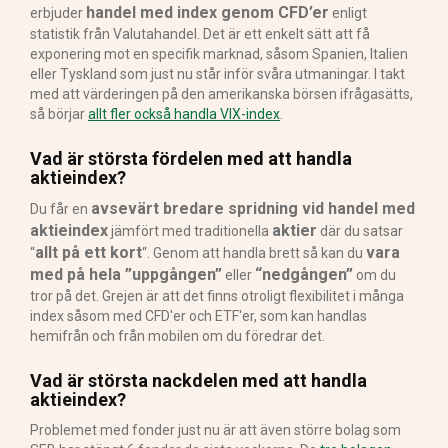
handel med index genom CFD’er
erbjuder
enligt
statistik från Valutahandel. Det är ett enkelt sätt att få
exponering mot en specifik marknad, såsom Spanien, Italien
eller Tyskland som just nu står inför svåra utmaningar. I takt
med att värderingen på den amerikanska börsen ifrågasätts,
så börjar
allt fler också handla VIX-index
.
Vad är största fördelen med att handla
aktieindex?
avsevärt bredare spridning vid handel med
Du får en
aktieindex
aktier
jämfört med traditionella
där du satsar
allt på ett kort
vara
“
“. Genom att handla brett så kan du
med på hela ”uppgången”
“nedgången”
eller
om du
tror på det. Grejen är att det finns otroligt flexibilitet i många
index såsom med CFD'er och ETF'er, som kan handlas
hemifrån och från mobilen om du föredrar det.
Vad är största nackdelen med att handla
aktieindex?
Problemet med fonder just nu är att även större bolag som