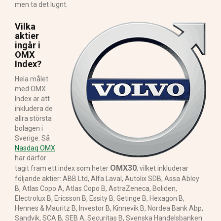
men ta det lugnt.
Vilka
aktier
ingår i
OMX
Index?
Hela målet
med OMX
Index är att
inkludera de
allra största
bolagen i
Sverige. Så
Nasdaq OMX
har därför
OMX30
tagit fram ett index som heter
, vilket inkluderar
följande aktier: ABB Ltd, Alfa Laval, Autolix SDB, Assa Abloy
B, Atlas Copo A, Atlas Copo B, AstraZeneca, Boliden,
Electrolux B, Ericsson B, Essity B, Getinge B, Hexagon B,
Hennes & Mauritz B, Investor B, Kinnevik B, Nordea Bank Abp,
Sandvik, SCA B, SEB A, Securitas B, Svenska Handelsbanken