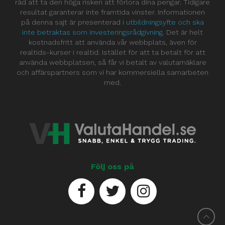
råd att ta den höga risken att förlora dina pengar. Tidigare
resultat garanterar inte framtida vinster. Informationen
på denna sajt är presenterad i
utbildningsyfte och ska
inte betraktas som investeringsrådgivning
. Det är helt
kostnadsfritt att använda vår webbplats, även för
realtids-kurser i realtid. Istället för att ta betalt för att
använda webbplatsen, så får vi betalt av valutamäklare
och affärspartners som vi har kommersiella samarbeten
med.
Följ oss på