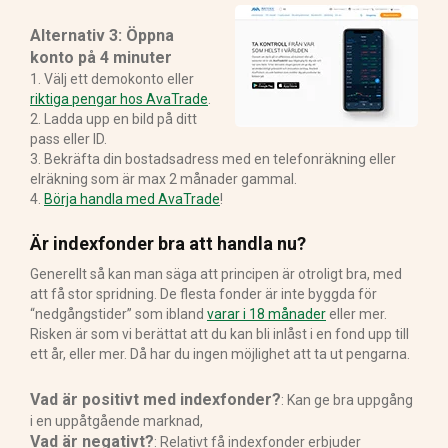
Alternativ 3: Öppna
konto på 4 minuter
1. Välj ett demokonto eller
riktiga pengar hos AvaTrade
.
2. Ladda upp en bild på ditt
pass eller ID.
3. Bekräfta din bostadsadress med en telefonräkning eller
elräkning som är max 2 månader gammal.
4.
Börja handla med AvaTrade
!
Är indexfonder bra att handla nu?
Generellt så kan man säga att principen är otroligt bra, med
att få stor spridning. De flesta fonder är inte byggda för
“nedgångstider” som ibland
varar i 18 månader
eller mer.
Risken är som vi berättat att du kan bli inlåst i en fond upp till
ett år, eller mer. Då har du ingen möjlighet att ta ut pengarna.
Vad är positivt med indexfonder?
: Kan ge bra uppgång
i en uppåtgående marknad,
Vad är negativt?
: Relativt få indexfonder erbjuder