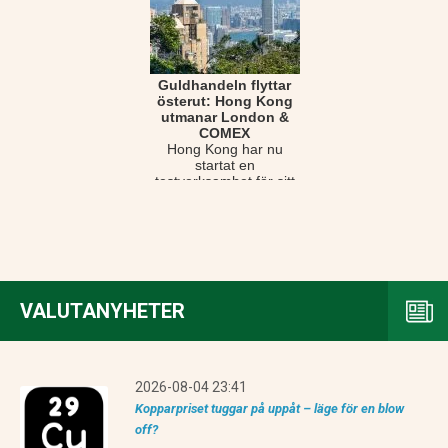
Guldhandeln flyttar
österut: Hong Kong
utmanar London &
COMEX
Hong Kong har nu
startat en
testverksamhet för sitt
nya centrala clearing-
och betalningssystem
för ...
VALUTANYHETER
2026-08-04 23:41
Kopparpriset tuggar på uppåt – läge för en blow
off?