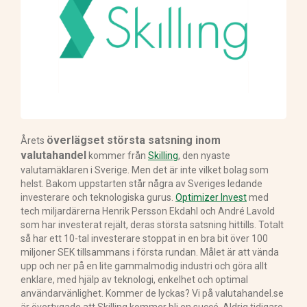
överlägset största satsning inom
Årets
valutahandel
kommer från
Skilling
, den nyaste
valutamäklaren i Sverige. Men det är inte vilket bolag som
helst. Bakom uppstarten står några av Sveriges ledande
investerare och teknologiska gurus.
Optimizer Invest
med
tech miljardärerna Henrik Persson Ekdahl och André Lavold
som har investerat rejält, deras största satsning hittills. Totalt
så har ett 10-tal investerare stoppat in en bra bit över 100
miljoner SEK tillsammans i första rundan. Målet är att vända
upp och ner på en lite gammalmodig industri och göra allt
enklare, med hjälp av teknologi, enkelhet och optimal
användarvänlighet. Kommer de lyckas? Vi på valutahandel.se
är övertygade att Skilling kommer bli en succé. Aldrig tidigare