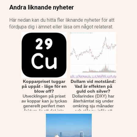
Andra liknande nyheter
Här nedan kan du hitta fler liknande nyheter för att
fördjupa dig i ämnet eller läsa om något relaterat.
Kopparpriset tuggar
Dollarn vid motstånd:
på uppåt - läge för en
Vad är effekten på
blow off?
guld och silver?
Utvecklingen på priset
Dollarindex (DXY) har
av koppar kan ju tyckas
återhämtat sig under
generellt perifert men
omkring sju månader
faktum är att det inte
och står nu inför ett
för int...
betydligt vikti...