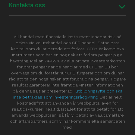
Kontakta oss
All handel med finansiella instrument innebär risk, så
också vid valutahandel och CFD handel. Satsa bara
kapital som du är beredd att förlora. CFDs är komplexa
instrument som har en hög risk att förlora pengar p.g.a.
hävstång. Mellan 74-89% av alla privata investerarkonton
förlorar pengar när de handlar med CFD:er. Du bör
överväga om du förstår hur CFD fungerar och om du har
råd att ta den höga risken att förlora dina pengar. Tidigare
resultat garanterar inte framtida vinster. Informationen
på denna sajt är presenterad i
utbildningsyfte och ska
inte betraktas som investeringsrådgivning
. Det är helt
kostnadsfritt att använda vår webbplats, även för
realtids-kurser i realtid. Istället för att ta betalt för att
använda webbplatsen, så får vi betalt av valutamäklare
och affärspartners som vi har kommersiella samarbeten
med.