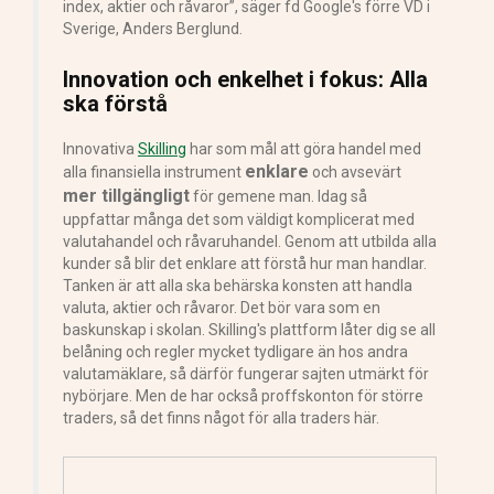
index, aktier och råvaror”, säger fd Google's förre VD i
Sverige, Anders Berglund.
Innovation och enkelhet i fokus: Alla
ska förstå
Innovativa
Skilling
har som mål att göra handel med
enklare
alla finansiella instrument
och avsevärt
mer tillgängligt
för gemene man. Idag så
uppfattar många det som väldigt komplicerat med
valutahandel och råvaruhandel. Genom att utbilda alla
kunder så blir det enklare att förstå hur man handlar.
Tanken är att alla ska behärska konsten att handla
valuta, aktier och råvaror. Det bör vara som en
baskunskap i skolan. Skilling's plattform låter dig se all
belåning och regler mycket tydligare än hos andra
valutamäklare, så därför fungerar sajten utmärkt för
nybörjare. Men de har också proffskonton för större
traders, så det finns något för alla traders här.