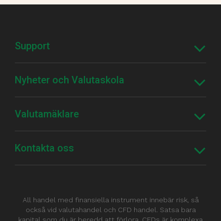
Support
Nyheter och Valutaskola
Valutamäklare
Kontakta oss
All handel med finansiella instrument innebär risk, så
också vid valutahandel och CFD handel. Satsa bara
kapital som du är beredd att förlora. CFDs är komplexa