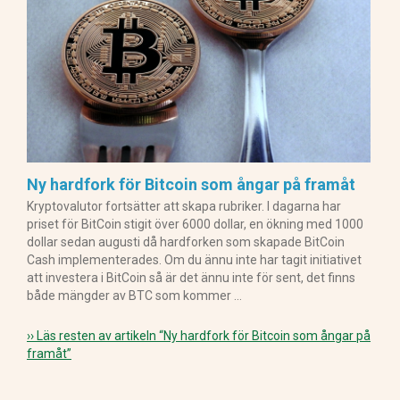
Ny hardfork för Bitcoin som ångar på framåt
Kryptovalutor fortsätter att skapa rubriker. I dagarna har
priset för BitCoin stigit över 6000 dollar, en ökning med 1000
dollar sedan augusti då hardforken som skapade BitCoin
Cash implementerades. Om du ännu inte har tagit initiativet
att investera i BitCoin så är det ännu inte för sent, det finns
både mängder av BTC som kommer …
›› Läs resten av artikeln
“Ny hardfork för Bitcoin som ångar på
framåt”