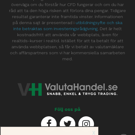
överväga om du förstår hur CFD fungerar och om du har
råd att ta den höga risken att förlora dina pengar. Tidigare
resultat garanterar inte framtida vinster. Informationen
på denna sajt är presenterad i
utbildningsyfte och ska
inte betraktas som investeringsrådgivning
. Det är helt
kostnadsfritt att använda vår webbplats, även för
realtids-kurser i realtid. Istället för att ta betalt för att
använda webbplatsen, så får vi betalt av valutamäklare
och affärspartners som vi har kommersiella samarbeten
med.
Följ oss på
X