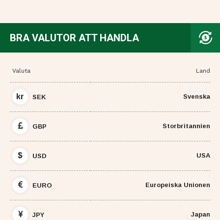
BRA VALUTOR ATT HANDLA
Valuta
Land
kr
Svenska
SEK
Storbritannien
GBP
$
USA
USD
Europeiska Unionen
EURO
Japan
JPY