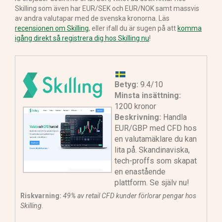
Skilling som även har EUR/SEK och EUR/NOK samt massvis
av andra valutapar med de svenska kronorna. Läs
recensionen om Skilling
, eller ifall du är sugen på att
komma
igång direkt så registrera dig hos Skilling nu
!
Betyg:
9.4/10
Minsta insättning:
1200 kronor
Beskrivning:
Handla
EUR/GBP med CFD hos
en valutamäklare du kan
lita på. Skandinaviska,
tech-proffs som skapat
en enastående
plattform. Se själv nu!
Riskvarning:
49% av retail CFD kunder förlorar pengar hos
Skilling.