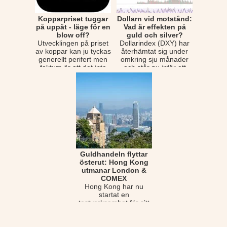
Kopparpriset tuggar
Dollarn vid motstånd:
på uppåt - läge för en
Vad är effekten på
blow off?
guld och silver?
Utvecklingen på priset
Dollarindex (DXY) har
av koppar kan ju tyckas
återhämtat sig under
generellt perifert men
omkring sju månader
faktum är att det inte
och står nu inför ett
för int...
betydligt vikti...
Guldhandeln flyttar
österut: Hong Kong
utmanar London &
COMEX
Hong Kong har nu
startat en
testverksamhet för sitt
nya centrala clearing-
och betalningssystem
för ...