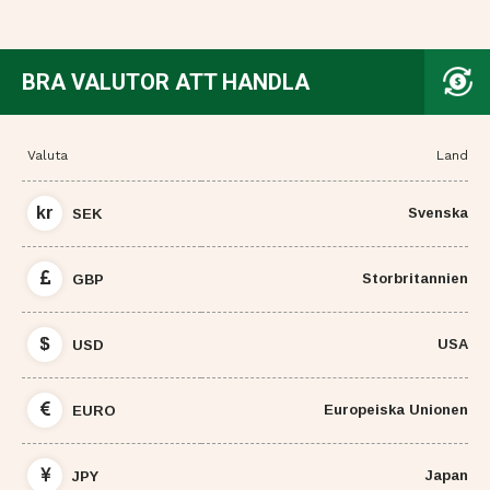
BRA VALUTOR ATT HANDLA
Valuta
Land
kr
Svenska
SEK
Storbritannien
GBP
$
USA
USD
Europeiska Unionen
EURO
Japan
JPY