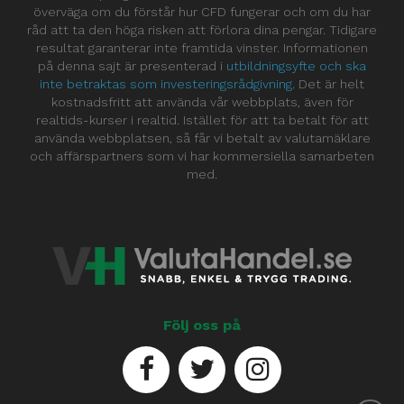
överväga om du förstår hur CFD fungerar och om du har
råd att ta den höga risken att förlora dina pengar. Tidigare
resultat garanterar inte framtida vinster. Informationen
på denna sajt är presenterad i
utbildningsyfte och ska
inte betraktas som investeringsrådgivning
. Det är helt
kostnadsfritt att använda vår webbplats, även för
realtids-kurser i realtid. Istället för att ta betalt för att
använda webbplatsen, så får vi betalt av valutamäklare
och affärspartners som vi har kommersiella samarbeten
med.
Följ oss på