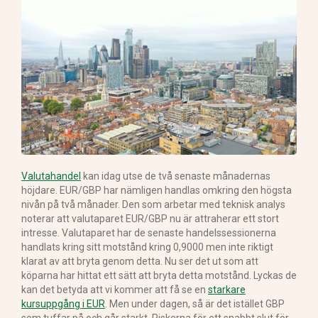
Valutahandel
kan idag utse de två senaste månadernas
höjdare. EUR/GBP har nämligen handlas omkring den högsta
nivån på två månader. Den som arbetar med teknisk analys
noterar att valutaparet EUR/GBP nu är attraherar ett stort
intresse. Valutaparet har de senaste handelssessionerna
handlats kring sitt motstånd kring 0,9000 men inte riktigt
klarat av att bryta genom detta. Nu ser det ut som att
köparna har hittat ett sätt att bryta detta motstånd. Lyckas de
kan det betyda att vi kommer att få se en
starkare
kursuppgång i EUR
. Men under dagen, så är det istället GBP
som tuffar på och går starkt. Riskerna för ett snabbt slut för