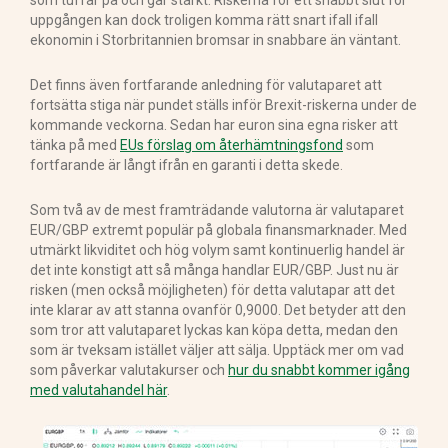
uppgången kan dock troligen komma rätt snart ifall ifall
ekonomin i Storbritannien bromsar in snabbare än väntant.
Det finns även fortfarande anledning för valutaparet att
fortsätta stiga när pundet ställs inför Brexit-riskerna under de
kommande veckorna. Sedan har euron sina egna risker att
tänka på med
EUs förslag om återhämtningsfond
som
fortfarande är långt ifrån en garanti i detta skede.
Som två av de mest framträdande valutorna är valutaparet
EUR/GBP extremt populär på globala finansmarknader. Med
utmärkt likviditet och hög volym samt kontinuerlig handel är
det inte konstigt att så många handlar EUR/GBP. Just nu är
risken (men också möjligheten) för detta valutapar att det
inte klarar av att stanna ovanför 0,9000. Det betyder att den
som tror att valutaparet lyckas kan köpa detta, medan den
som är tveksam istället väljer att sälja. Upptäck mer om vad
som påverkar valutakurser och
hur du snabbt kommer igång
med valutahandel här
.