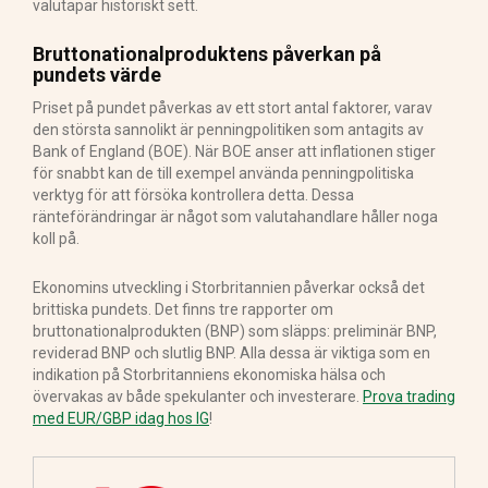
valutapar historiskt sett.
Bruttonationalproduktens påverkan på
pundets värde
Priset på pundet påverkas av ett stort antal faktorer, varav
den största sannolikt är penningpolitiken som antagits av
Bank of England (BOE). När BOE anser att inflationen stiger
för snabbt kan de till exempel använda penningpolitiska
verktyg för att försöka kontrollera detta. Dessa
ränteförändringar är något som valutahandlare håller noga
koll på.
Ekonomins utveckling i Storbritannien påverkar också det
brittiska pundets. Det finns tre rapporter om
bruttonationalprodukten (BNP) som släpps: preliminär BNP,
reviderad BNP och slutlig BNP. Alla dessa är viktiga som en
indikation på Storbritanniens ekonomiska hälsa och
övervakas av både spekulanter och investerare.
Prova trading
med EUR/GBP idag hos IG
!