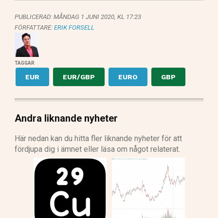
PUBLICERAD:
MÅNDAG 1 JUNI 2020, KL 17:23
FÖRFATTARE:
ERIK FORSELL
TAGGAR
EUR
EUR/GBP
EURO
GBP
Andra liknande nyheter
Här nedan kan du hitta fler liknande nyheter för att
fördjupa dig i ämnet eller läsa om något relaterat.