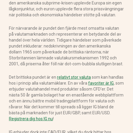
den amerikanska subprime-krisen upplevde Europa sin egen
lågkonjunktur, och euron upplevde flera stora prissvängningar
när politiska och ekonomiska händelser stötte på valutan.
För närvarande är pundet den fjärde mest omsatta valutan
på valutamarknaden och representerar en betydande del av
handel över hela världen. Tidigare händelser som påverkade
pundet inkluderar: nedskrivningen av den amerikanska
dollarn 1965 som påverkade de brittiska räntorna; när
Storbritannien lämnade valutakursmekanismen 1992 och
2001, då priserna åter föll när dot-com-bubbla slutligen brast.
Det brittiska pundet är en
relativt stor valuta
som kan handlas
hos i princip alla valutamäklare. En av våra
favoriter är IG
, som
erbjuder valutahandel med produkter såsom CFD'er. Det
nästa 50 år gamla bolaget har en enastående webbplattform
och en ännu bättre mobil tradingplattform för valuta och
råvaror. När det kommer till spreads så ligger IG bland de
bästa på marknaden för just EUR/GBP, samt EUR/USD.
Registrera dig hos IG nu
!
IG erbjuder dock inte CAD/EUR, vilket du dock hittar hos