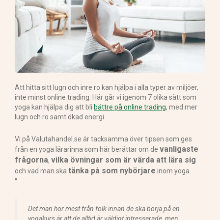
Att hitta sitt lugn och inre ro kan hjälpa i alla typer av miljöer,
inte minst online trading. Här går vi igenom 7 olika sätt som
yoga kan hjälpa dig att bli
bättre på online trading
, med mer
lugn och ro samt ökad energi.
Vi på Valutahandel.se är tacksamma över tipsen som ges
vanligaste
från en yoga lärarinna som här berättar om de
frågorna
vilka övningar som är värda att lära sig
,
tänka på som nybörjare
och vad man ska
inom yoga.
“
Det man hör mest från folk innan de ska börja på en
yogakurs är att de alltid är väldigt intresserade, men