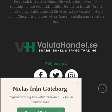
kostnadsfritt att använda vår webbplats, även för
realtids-kurser i realtid. Istället för att ta betalt för att
använda webbplatsen, så får vi betalt av valutamäklare
och affärspartners som vi har kommersiella samarbeten
med.
Följ oss på
X
Niclas från Göteborg
Registrerade sig hos valutamäklaren
IG
för 41
minuter sedan.