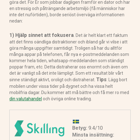
göra det. För Er som jobbar dagligen framför en dator och har
en stressig och påträngande arbetsmiljö (få människor har
inte det nuförtiden), borde seriöst överväga informationen
nedan:
1) Hjälp sinnet att fokusera
. Det är helt klart ett faktum
att det finns oändliga distraktioner och ibland går vi vilse i att
göra många uppgifter samtidigt. Troligen så har du alltför
många appar på telefonen, får nya e-postmeddelanden som
kommer hela tiden, whatsapp-meddelanden som ständigt
poppar fram, etc. Detta distraherar oss enormt och även om
det är vanligt så det inte lämpligt. Som ett resultat blir vårt
Tips
sinne ständigt aktivt, oroligt och distraherat.
: Lägg bort
mobilen under vissa tider på dygnet och ha vissa helt
mobilfria dagar. Du kommer att må bättre och få mer ro med
din valutahandel
och övriga online trading.
Betyg:
9.4/10
Minsta insättning: