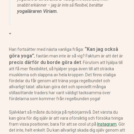
snabbt erkänner – jag är inte så flexibel, berättar
yogaläraren Viriam
.
“
“Kan jag också
Han fortsätter med nästa vanliga fråga:
göra yoga”
, fastän man inte är så vig? Faktum är att det är
precis därför du borde göra det
. Förutom att hjälpa till
att få mer flexibilitet, så hjälper yoga även till att sträcka
musklerna och slappna av hela kroppen. Det finns otaliga
fördelar du får genom att träna yoga regelbundet och
allvarligt talat: alla kan göra det och speciellt många
stillasittande traders har varit väldigt tacksamma över
fördelarna som kommer från regelbunden yoga!
Självklart så måste du börja på nybörjarnivå. Det värsta du
kan göra för dig själv är att vara oförsiktig och försöka tvinga
fram vissa positioner, bara för att se cool ut på
Instagram
. Gör
det inte, helt enkelt. Du kan allvarligt skada dig själv genom att