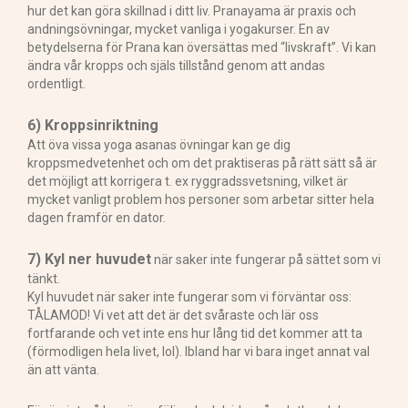
hur det kan göra skillnad i ditt liv. Pranayama är praxis och
andningsövningar, mycket vanliga i yogakurser. En av
betydelserna för Prana kan översättas med “livskraft”. Vi kan
ändra vår kropps och själs tillstånd genom att andas
ordentligt.
6) Kroppsinriktning
Att öva vissa yoga asanas övningar kan ge dig
kroppsmedvetenhet och om det praktiseras på rätt sätt så är
det möjligt att korrigera t. ex ryggradssvetsning, vilket är
mycket vanligt problem hos personer som arbetar sitter hela
dagen framför en dator.
7) Kyl ner huvudet
när saker inte fungerar på sättet som vi
tänkt.
Kyl huvudet när saker inte fungerar som vi förväntar oss:
TÅLAMOD! Vi vet att det är det svåraste och lär oss
fortfarande och vet inte ens hur lång tid det kommer att ta
(förmodligen hela livet, lol). Ibland har vi bara inget annat val
än att vänta.