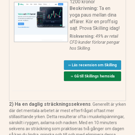
1200 kronor
Beskrivning:
Ta en
yoga paus mellan dina
affärer. Kör en proffsig
sajt. Prova Skilling idag!
Riskvarning:
49% av retail
CFD kunder förlorar pengar
hos Skilling.
›› Läs recension om Skilling
›› Gå till Skillings hemsida
2) Ha en daglig sträckningssekvens
. Generellt är yrken
där det mentala arbetet är mest efterfrågat oftast mer
stillasittande yrken. Detta resulterar ofta i muskelspänningar,
särskilt i ryggen, axlarna och nacken. Med en 10 minuters
sekvens av sträckning som praktiseras två gånger om dagen
så kan du lindra, minska och till och med eliminera dessa