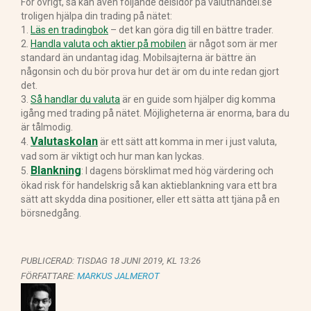
För övrigt, så kan även följande delsidor på valuthandel.se
troligen hjälpa din trading på nätet:
1.
Läs en tradingbok
– det kan göra dig till en bättre trader.
2.
Handla valuta och aktier på mobilen
är något som är mer
standard än undantag idag. Mobilsajterna är bättre än
någonsin och du bör prova hur det är om du inte redan gjort
det.
3.
Så handlar du valuta
är en guide som hjälper dig komma
igång med trading på nätet. Möjligheterna är enorma, bara du
är tålmodig.
Valutaskolan
4.
är ett sätt att komma in mer i just valuta,
vad som är viktigt och hur man kan lyckas.
Blankning
5.
: I dagens börsklimat med hög värdering och
ökad risk för handelskrig så kan aktieblankning vara ett bra
sätt att skydda dina positioner, eller ett sätta att tjäna på en
börsnedgång.
PUBLICERAD:
TISDAG 18 JUNI 2019, KL 13:26
FÖRFATTARE:
MARKUS JALMEROT