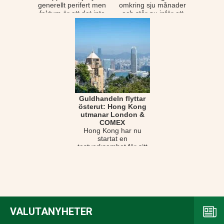
generellt perifert men
omkring sju månader
faktum är att det inte
och står nu inför ett
för int...
betydligt vikti...
Guldhandeln flyttar
österut: Hong Kong
utmanar London &
COMEX
Hong Kong har nu
startat en
testverksamhet för sitt
nya centrala clearing-
och betalningssystem
för ...
VALUTANYHETER