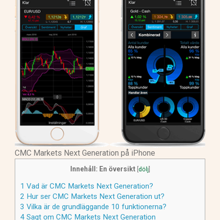
CMC Markets Next Generation på iPhone
Innehåll: En översikt
[
dölj
]
1
Vad är CMC Markets Next Generation?
2
Hur ser CMC Markets Next Generation ut?
3
Vilka är de grundläggande 10 funktionerna?
4
Sagt om CMC Markets Next Generation