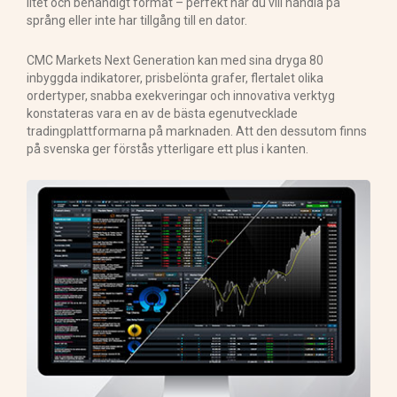
litet och behändigt format – perfekt när du vill handla på
språng eller inte har tillgång till en dator.
CMC Markets Next Generation kan med sina dryga 80
inbyggda indikatorer, prisbelönta grafer, flertalet olika
ordertyper, snabba exekveringar och innovativa verktyg
konstateras vara en av de bästa egenutvecklade
tradingplattformarna på marknaden. Att den dessutom finns
på svenska ger förstås ytterligare ett plus i kanten.