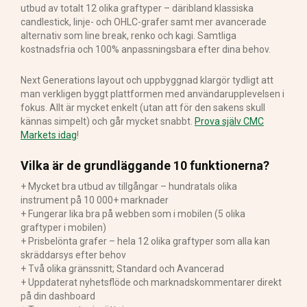
utbud av totalt 12 olika graftyper – däribland klassiska
candlestick, linje- och OHLC-grafer samt mer avancerade
alternativ som line break, renko och kagi. Samtliga
kostnadsfria och 100% anpassningsbara efter dina behov.
Next Generations layout och uppbyggnad klargör tydligt att
man verkligen byggt plattformen med användarupplevelsen i
fokus. Allt är mycket enkelt (utan att för den sakens skull
kännas simpelt) och går mycket snabbt.
Prova själv CMC
Markets idag
!
Vilka är de grundläggande 10 funktionerna?
+ Mycket bra utbud av tillgångar – hundratals olika
instrument på 10 000+ marknader
+ Fungerar lika bra på webben som i mobilen (5 olika
graftyper i mobilen)
+ Prisbelönta grafer – hela 12 olika graftyper som alla kan
skräddarsys efter behov
+ Två olika gränssnitt; Standard och Avancerad
+ Uppdaterat nyhetsflöde och marknadskommentarer direkt
på din dashboard