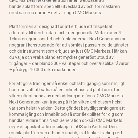
CMC Markets Next Generation är en webbaserad
handelsplattform speciellt utvecklad av och för mäklaren
med samma namn – det vill säga CMC Markets.
Plattformen är designad för att erbjuda ett tillspetsat
alternativ till den bredare och mer generella MetaTrader 4.
Tekniken, gränssnittet och funktionerna i Next Generation är
noggrant konstruerade för att sömlöst passa med de tjänster
och de instrument som erbjuds av just CMC Markets. Här kan
du välja och vraka bland ett mycket generöst utbud av
tillgångar – däribland 300+ valutapar och över 90 olika råvaror
– på drygt 10 000 olika marknader.
För att göra tradingen så enkel och lättillgänglig som möjligt
har man valt att satsa på en onlinebaserad plattform, för
vilken något behov av nedladdning inte finns. CMC Markets
Next Generation kan tradas på från vilken enhet som helst,
var som helst i världen. Detta gör det betydligt smidigare att
komma igång och innebär också stor flexibilitet för dig som
handlar. Vidare finns Next Generation också i CMC Markets
mycket uppskattade mobilapp för iOS och Android. Den
mobila plattformen erbjuder snabb, träffsäker trading i ett