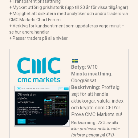
+ Transparent prissättning
+ Mycket utförlig prishistorik (upp till 20 år för vissa tillgångar)
+ Möjlighet att diskutera med analytiker och andra traders via
CMC Markets Chart Forum
+ Verktyg för kundsentiment som uppdateras varje minut –
se hur andra handlar
+ Passar traders på alla nivåer.
Betyg:
9/10
Minsta insättning:
Obegränsat
Beskrivning:
Proffsig
sajt för att handla
aktiekorgar, valuta, index
och krypto som CFD'er.
Prova CMC Markets nu!
Riskvarning:
73% av alla
icke-professionella kunder
förlorar pengar på CFD-