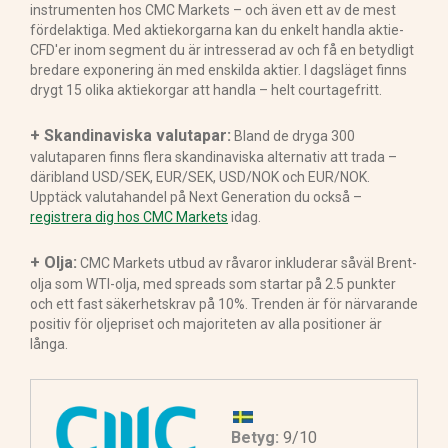
instrumenten hos CMC Markets – och även ett av de mest
fördelaktiga. Med aktiekorgarna kan du enkelt handla aktie-
CFD'er inom segment du är intresserad av och få en betydligt
bredare exponering än med enskilda aktier. I dagsläget finns
drygt 15 olika aktiekorgar att handla – helt courtagefritt.
+ Skandinaviska valutapar:
Bland de dryga 300
valutaparen finns flera skandinaviska alternativ att trada –
däribland USD/SEK, EUR/SEK, USD/NOK och EUR/NOK.
Upptäck valutahandel på Next Generation du också –
registrera dig hos CMC Markets
idag.
+ Olja:
CMC Markets utbud av råvaror inkluderar såväl Brent-
olja som WTI-olja, med spreads som startar på 2.5 punkter
och ett fast säkerhetskrav på 10%. Trenden är för närvarande
positiv för oljepriset och majoriteten av alla positioner är
långa.
Betyg:
9/10