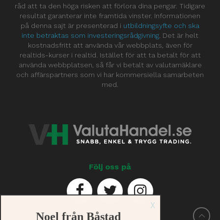
råd att ta den höga risken att förlora dina pengar. Tidigare
resultat garanterar inte framtida vinster. Informationen
på denna sajt är presenterad i
utbildningsyfte och ska
inte betraktas som investeringsrådgivning
. Det är helt
kostnadsfritt att använda vår webbplats, även för
realtids-kurser i realtid. Istället för att ta betalt för att
använda webbplatsen, så får vi betalt av valutamäklare
och affärspartners som vi har kommersiella samarbeten
med.
Följ oss på
X
Noel från Båstad