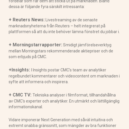
fördelar som får dem att sticka ut på marknaden. Bland
dessa är följande fyra särskilt intressanta:
+ Reuters News:
Livestreaming av de senaste
marknadsnyheterna från Reuters – helt integrerat på
plattformen så att du inte behöver lämna fönstret du jobbar i.
+ Morningstarrapporter:
Smidigt jämförelseverktyg
mellan Morningstars rekommenderade aktiepriser och de
som erbjuds på CMC.
+Insights:
I Insights postar CMC's team av analytiker
regelbundet kommentarer och videocontent om marknaden i
syfte att informera och inspirera.
+ CMC TV:
Tekniska analyser i filmformat, tillhandahållna
av CMC's experter och analytiker. En utmärkt och lättillgänglig
informationskanal.
Vidare imponerar Next Generation med såväl intuitiva och
extremt snabba gränssnitt, som mängder av bra funktioner