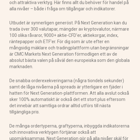
och attraktiva verktyg. Här finns allt du behöver för handel på
alla nivåer – både i fråga om tillgångar och indikatorer.
Utbudet är synnerligen generöst. På Next Generation kan du
trada över 300 valutapar, mängder av kryptovalutor, närmare
100 olika råvaror, 9000+ aktie-CFD'er, aktiekorgar, index,
räntepapper och ETF'er. För dig som är ute efter en
mångsidig mäklare och tradingplattform utan begränsningar
är CMC Markets Next Generation förmodligen ett av de
absolut bästa valen på såväl den europeiska som den globala
marknaden.
De snabba orderexekveringarna (några tiondels sekunder)
samt de låga nivåerna på spreads är ytterligare en fjäder i
hatten för Next Generation-plattformen. Att alla avslut också
sker 100% automatiskt är också det ett stort plus eftersom
det innebär att samtliga ordrar alltid utförs till nästa
tillgängliga pris.
De många ordertyperna, graftyperna, inbyggda indikatorerna
och innovativa verktygen förtjänar också att
uppmärksammas. Next Generation gör på alla nivåer skäl för