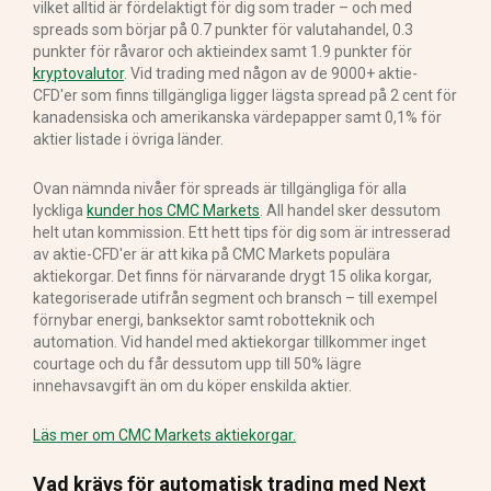
vilket alltid är fördelaktigt för dig som trader – och med
spreads som börjar på 0.7 punkter för valutahandel, 0.3
punkter för råvaror och aktieindex samt 1.9 punkter för
kryptovalutor
. Vid trading med någon av de 9000+ aktie-
CFD'er som finns tillgängliga ligger lägsta spread på 2 cent för
kanadensiska och amerikanska värdepapper samt 0,1% för
aktier listade i övriga länder.
Ovan nämnda nivåer för spreads är tillgängliga för alla
lyckliga
kunder hos CMC Markets
. All handel sker dessutom
helt utan kommission. Ett hett tips för dig som är intresserad
av aktie-CFD'er är att kika på CMC Markets populära
aktiekorgar. Det finns för närvarande drygt 15 olika korgar,
kategoriserade utifrån segment och bransch – till exempel
förnybar energi, banksektor samt robotteknik och
automation. Vid handel med aktiekorgar tillkommer inget
courtage och du får dessutom upp till 50% lägre
innehavsavgift än om du köper enskilda aktier.
Läs mer om CMC Markets aktiekorgar.
Vad krävs för automatisk trading med Next