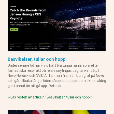
Besvikelser, tullar och hopp!
Under senare tid har vi nu haft två tunga namn som efter
fantastiska resor åkt på rejäla snytingar. Jag tänker då på
Novo Nordisk och NVIDIA. Tar man fram en börsgraf på Novo
och går tillbaka långt i tiden så ser det ut som om aktien aldrig
gjort annat än att gå upp. Detta är …
›› Läs resten av artikeln
“Besvikelser, tullar och hopp!”