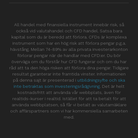
All handel med finansiella instrument innebär risk, så
också vid valutahandel och CFD handel. Satsa bara
kapital som du är beredd att förlora. CFDs är komplexa
instrument som har en hög risk att förlora pengar p.g.a.
hävstång. Mellan 74-89% av alla privata investerarkonton
förlorar pengar när de handlar med CFD:er. Du bör
överväga om du förstår hur CFD fungerar och om du har
råd att ta den höga risken att förlora dina pengar. Tidigare
resultat garanterar inte framtida vinster. Informationen
på denna sajt är presenterad i
utbildningsyfte och ska
inte betraktas som investeringsrådgivning
. Det är helt
kostnadsfritt att använda vår webbplats, även för
realtids-kurser i realtid. Istället för att ta betalt för att
använda webbplatsen, så får vi betalt av valutamäklare
och affärspartners som vi har kommersiella samarbeten
med.