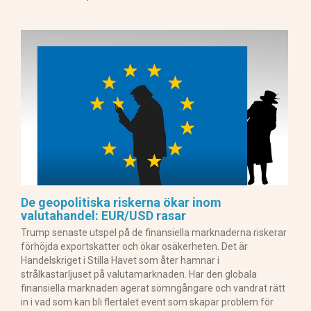
De geopolitiska riskerna ökar inom
valutahandel: EUR/USD rasar
Trump senaste utspel på de finansiella marknaderna riskerar
förhöjda exportskatter och ökar osäkerheten. Det är
Handelskriget i Stilla Havet som åter hamnar i
strålkastarljuset på valutamarknaden. Har den globala
finansiella marknaden agerat sömngångare och vandrat rätt
in i vad som kan bli flertalet event som skapar problem för