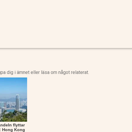
upa dig i ämnet eller läsa om något relaterat.
deln flyttar
t: Hong Kong