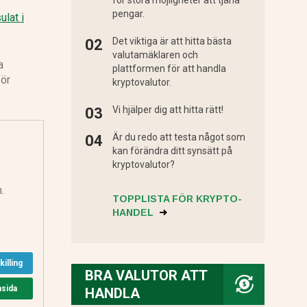
för stora möjligheter att tjäna
pengar.
ulat i
Det viktiga är att hitta bästa
valutamäklaren och
a
plattformen för att handla
för
kryptovalutor.
Vi hjälper dig att hitta rätt!
Är du redo att testa något som
kan förändra ditt synsätt på
kryptovalutor?
.
TOPPLISTA FÖR KRYPTO-
HANDEL
illing
BRA VALUTOR ATT
msida
HANDLA