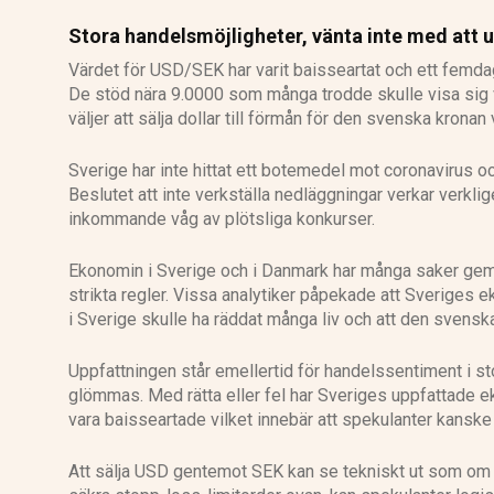
Stora handelsmöjligheter, vänta inte med att u
Värdet för USD/SEK har varit baisseartat och ett femdaga
De stöd nära 9.0000 som många trodde skulle visa sig v
väljer att sälja dollar till förmån för den svenska krona
Sverige har inte hittat ett botemedel mot coronavirus o
Beslutet att inte verkställa nedläggningar verkar verklig
inkommande våg av plötsliga konkurser.
Ekonomin i Sverige och i Danmark har många saker gem
strikta regler. Vissa analytiker påpekade att Sveriges
i Sverige skulle ha räddat många liv och att den svensk
Uppfattningen står emellertid för handelssentiment i st
glömmas. Med rätta eller fel har Sveriges uppfattade 
vara baisseartade vilket innebär att spekulanter kanske
Att sälja USD gentemot SEK kan se tekniskt ut som om 