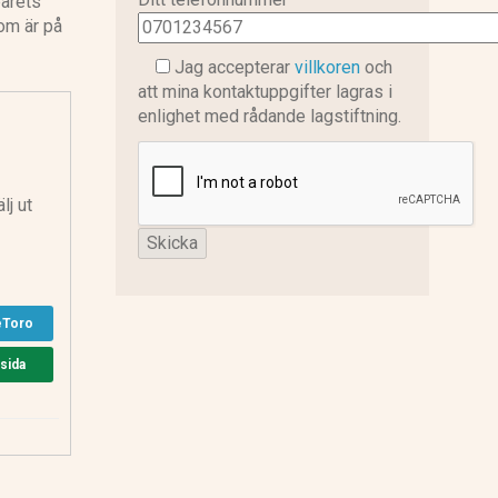
parets
om är på
Jag accepterar
villkoren
och
att mina kontaktuppgifter lagras i
enlighet med rådande lagstiftning.
lj ut
eToro
msida