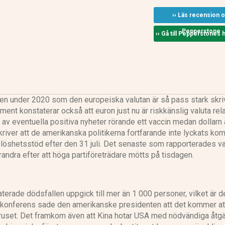
›› Läs recension 
Pepperstone
›› Gå till Pepperstones
ången under 2020 som den europeiska valutan är så pass stark skr
nt konstaterar också att euron just nu är riskkänslig valuta rela
 av eventuella positiva nyheter rörande ett vaccin medan dollarn 
kriver att de amerikanska politikerna fortfarande inte lyckats k
tslöshetsstöd efter den 31 juli. Det senaste som rapporterades va
randra efter att höga partiföreträdare mötts på tisdagen.
terade dödsfallen uppgick till mer än 1 000 personer, vilket är d
esskonferens sade den amerikanske presidenten att det kommer att
iruset. Det framkom även att Kina hotar USA med nödvändiga åtg