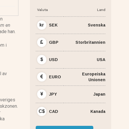
Valuta
Land
en
om en
kr
SEK
Svenska
sade han.
GBP
Storbritannien
om i
$
USD
USA
l av
Europeiska
EURO
Unionen
JPY
Japan
Sveriges
riskzonen.
C$
CAD
Kanada
r
ska