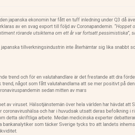
den japanska ekonomin har fått en tuff inledning under Q3 då äv
örklaras av en svag export till följd av Coronapandemin.
“Hoppet 
ment rörande utsikterna om ett år var fortsatt pessimistiska”
, 
 japanska tillverkningsindustrin inte återhämtar sig lika snabbt s
nde trend och för en valutahandlare är det frestande att dra förde
rend, något som fått valutahandlarna att se mer positivt på den
oronaviruspandemin sedan mitten av mars
et av viruset. Hälsotjänstemän över hela världen har hävdat att 
ör coronavirushälsa och har i huvudsak utsatt deras befolkning i 
om detta skriftliga arbete. Medan medicinska experter debattera
 bankanalytiker som täcker Sverige tycks tro att landets inhem
kviditet.