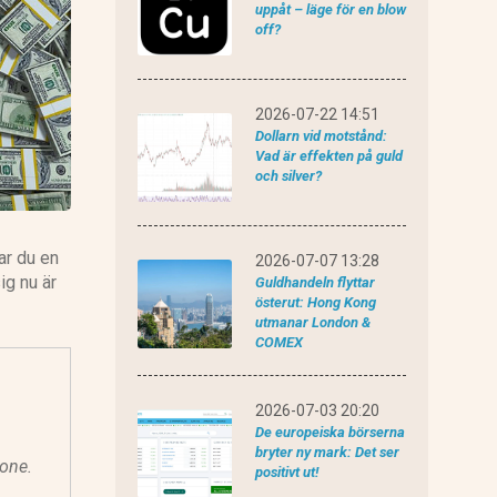
uppåt – läge för en blow
off?
CMC Markets recension
2026-07-22 14:51
Dollarn vid motstånd:
Vad är effekten på guld
och silver?
Plus 500 recension
ar du en
2026-07-07 13:28
ig nu är
Guldhandeln flyttar
österut: Hong Kong
utmanar London &
COMEX
2026-07-03 20:20
De europeiska börserna
bryter ny mark: Det ser
tone.
positivt ut!