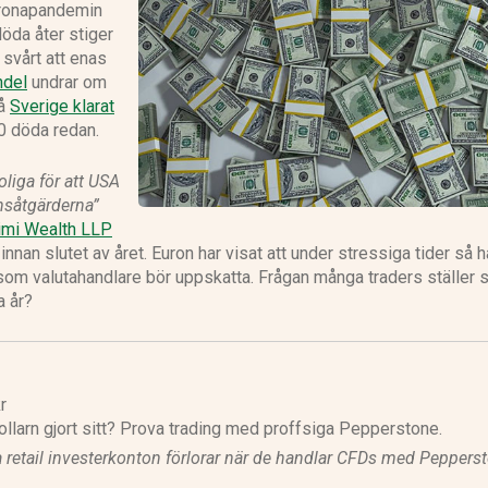
oronapandemin
döda åter stiger
eToro recension
svårt att enas
ndel
undrar om
då
Sverige klarat
0 döda redan.
oliga för att USA
IG recension
ansåtgärderna”
imi Wealth LLP
nnan slutet av året. Euron har visat att under stressiga tider så h
som valutahandlare bör uppskatta. Frågan många traders ställer s
a år?
r
ollarn gjort sitt? Prova trading med proffsiga Pepperstone.
a retail investerkonton förlorar när de handlar CFDs med Peppers