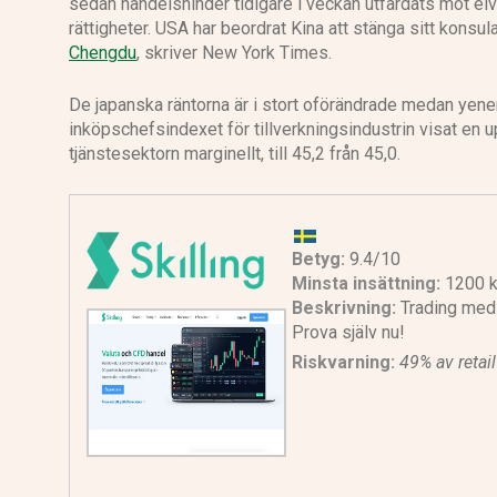
sedan handelshinder tidigare i veckan utfärdats mot el
rättigheter. USA har beordrat Kina att stänga sitt konsul
Chengdu
, skriver New York Times.
De japanska räntorna är i stort oförändrade medan yenen
inköpschefsindexet för tillverkningsindustrin visat en upp
tjänstesektorn marginellt, till 45,2 från 45,0.
Betyg:
9.4/10
Minsta insättning:
1200 k
Beskrivning:
Trading med 
Prova själv nu!
Riskvarning:
49% av retai