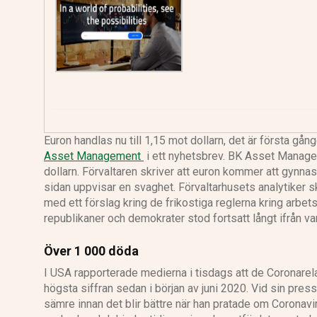
Euron handlas nu till 1,15 mot dollarn, det är första g
Asset Management
i ett nyhetsbrev. BK Asset Manageme
dollarn. Förvaltaren skriver att euron kommer att gynnas
sidan uppvisar en svaghet. Förvaltarhusets analytiker s
med ett förslag kring de frikostiga reglerna kring arbe
republikaner och demokrater stod fortsatt långt ifrån va
Över 1 000 döda
I USA rapporterade medierna i tisdags att de Coronarela
högsta siffran sedan i början av juni 2020. Vid sin pr
sämre innan det blir bättre när han pratade om Coronav