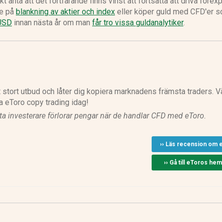
 anta att det fortfarande finns vinst att fortsätta att driva forex
re på
blankning av aktier och index
eller köper guld med CFD'er s
 USD
innan nästa år om man
får tro vissa guldanalytiker
.
 stort utbud och låter dig kopiera marknadens främsta traders. Vä
va eToro copy trading idag!
ta investerare förlorar pengar när de handlar CFD med eToro.
›› Läs recension om 
›› Gå till eToros he