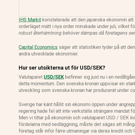
IHS Markit
konstaterade att den japanska ekonomin att 
orderläget mätt i nya order minskade under juli, vilket f
robust återhämtning behöver dämpas då företagens senti
Capital Economics
säger att statistiken tyder på att den
andra utvecklade ekonomier.
Hur ser utsikterna ut för USD/SEK?
Valutaparet
USD/SEK
befinner sig just nu i en nedåtgåe
detta momentum. Den svenska kronan uppvisar en stark t
utveckling som svenska kronan har producerat under c
Sverige har känt hållit sin ekonomi öppen under angrepp
regering hade fel att inte verkställa strängare mandat f
Men vi tittar på ekonomin och valutaparet USD / SEK in
fördelarna med nedläggning, måste det sägas att många
företag står inför färre utmaningar via deras kredit och li