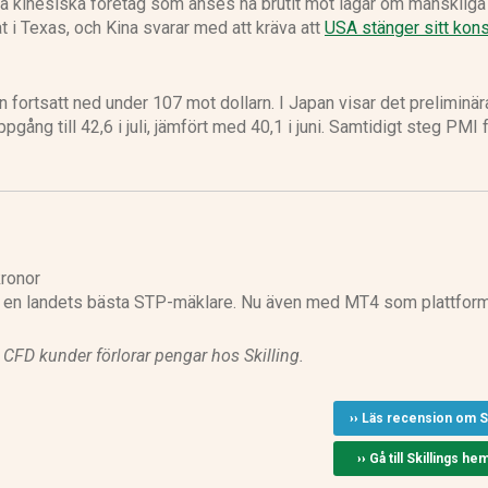
va kinesiska företag som anses ha brutit mot lagar om mänskliga
at i Texas, och Kina svarar med att kräva att
USA stänger sitt kons
 fortsatt ned under 107 mot dollarn. I Japan visar det preliminär
gång till 42,6 i juli, jämfört med 40,1 i juni. Samtidigt steg PMI 
ronor
en landets bästa STP-mäklare. Nu även med MT4 som plattform
l CFD kunder förlorar pengar hos Skilling.
›› Läs recension om Sk
›› Gå till Skillings he