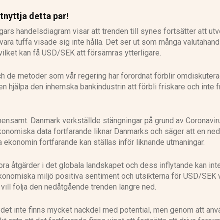
tnyttja detta par!
rs handelsdiagram visar att trenden till synes fortsätter att utv
ara tuffa visade sig inte hålla. Det ser ut som många valutahand
n vilket kan få USD/SEK att försämras ytterligare.
ch de metoder som vår regering har förordnat förblir omdiskutera
en hjälpa den inhemska bankindustrin att förbli friskare och inte f
ensamt. Danmark verkställde stängningar på grund av Coronavi
 ekonomiska data fortfarande liknar Danmarks och säger att en ne
a ekonomin fortfarande kan ställas inför liknande utmaningar.
ora åtgärder i det globala landskapet och dess inflytande kan int
ekonomiska miljö positiva sentiment och utsikterna för USD/SEK 
 vill följa den nedåtgående trenden längre ned.
det inte finns mycket nackdel med potential, men genom att anv