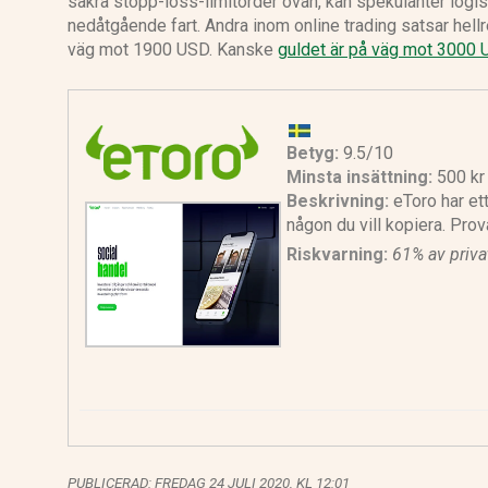
säkra stopp-loss-limitorder ovan, kan spekulanter logiskt
nedåtgående fart. Andra inom online trading satsar hell
väg mot 1900 USD. Kanske
guldet är på väg mot 3000
Betyg:
9.5/10
Minsta insättning:
500 kr
Beskrivning:
eToro har ett
någon du vill kopiera. Pro
Riskvarning:
61% av priva
PUBLICERAD:
FREDAG 24 JULI 2020, KL 12:01