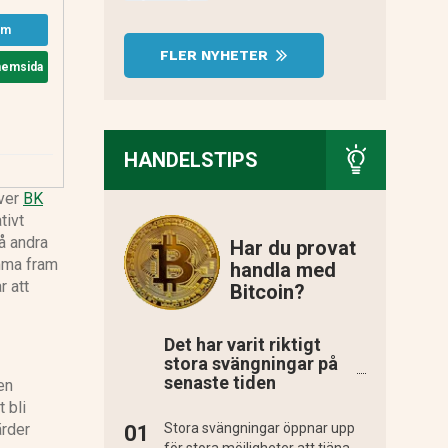
om
FLER NYHETER
 hemsida
HANDELSTIPS
iver
BK
tivt
å andra
Har du provat
omma fram
handla med
r att
Bitcoin?
Det har varit riktigt
stora svängningar på
senaste tiden
en
 bli
ärder
Stora svängningar öppnar upp