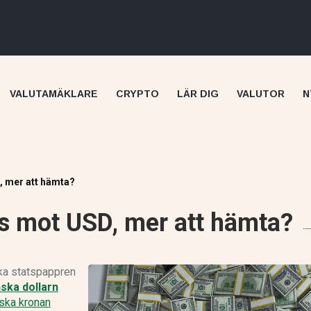
VALUTAMÄKLARE
CRYPTO
LÄR DIG
VALUTOR
N
, mer att hämta?
ks mot USD, mer att hämta?
Skilling recension
ka statspappren
ska dollarn
ska kronan