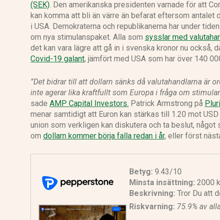
(SEK)
. Den amerikanska presidenten varnade för att C
kan komma att bli än värre än befarat eftersom antalet 
i USA. Demokraterna och republikanerna har under tiden 
om nya stimulanspaket. Alla som
sysslar med valutaha
det kan vara lägre att gå in i svenska kronor nu också, 
Covid-19 galant
, jämfört med USA som har över 140 00
”Det bidrar till att dollarn sänks då valutahandlarna är or
inte agerar lika kraftfullt som Europa i fråga om stimul
sade
AMP Capital Investors.
Patrick Armstrong på
Plur
menar samtidigt att Euron kan stärkas till 1.20 mot USD i
union som verkligen kan diskutera och ta beslut, något 
om
dollarn kommer börja falla redan i år
, eller först näst
Betyg:
9.43/10
Minsta insättning:
2000 k
Beskrivning:
Tror Du att d
Riskvarning:
75.9% av all