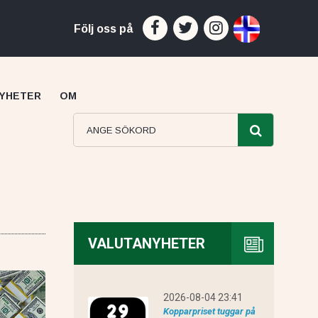
Följ oss på
YHETER
OM
VALUTANYHETER
Capital recension
2026-08-04 23:41
Kopparpriset tuggar på