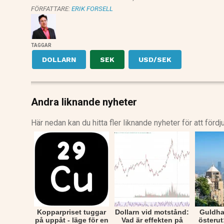
FÖRFATTARE:
ERIK FORSELL
TAGGAR
DOLLARN
SEK
USD/SEK
Andra liknande nyheter
Här nedan kan du hitta fler liknande nyheter för att fördj
Kopparpriset tuggar
Dollarn vid motstånd:
Guldhan
på uppåt - läge för en
Vad är effekten på
österu