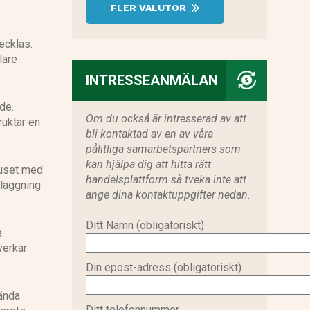
FLER VALUTOR
ecklas.
lare
INTRESSEANMÄLAN
de.
Om du också är intresserad av att
ruktar en
bli kontaktad av en av våra
pålitliga samarbetspartners som
kan hjälpa dig att hitta rätt
ruset med
handelsplattform så tveka inte att
dläggning
ange dina kontaktuppgifter nedan.
Ditt Namn (obligatoriskt)
e
verkar
Din epost-adress (obligatoriskt)
ända
Ditt telefonnummer