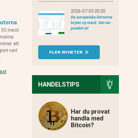
2026-07-03 20:20
De europeiska börserna
lutorna
bryter ny mark: Det ser
positivt ut!
e 30 mest
mierna.
ommer att
net runt
FLER NYHETER
 …
ast
HANDELSTIPS
Har du provat
handla med
Bitcoin?