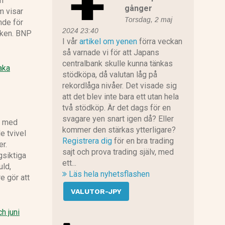
an
gånger
m visar
Torsdag, 2 maj
nde för
CMC Markets recension
2024 23:40
cken. BNP
I vår
artikel om yenen
förra veckan
så varnade vi för att Japans
centralbank skulle kunna tänkas
aka
stödköpa, då valutan låg på
rekordlåga nivåer. Det visade sig
Plus 500 recension
att det blev inte bara ett utan hela
två stödköp. Är det dags för en
svagare yen snart igen då? Eller
6 med
kommer den stärkas ytterligare?
e tvivel
Registrera dig
för en bra trading
er.
sajt och prova trading själv, med
gsiktiga
ett...
uld,
Läs hela nyhetsflashen
e gör att
VALUTOR-JPY
h juni