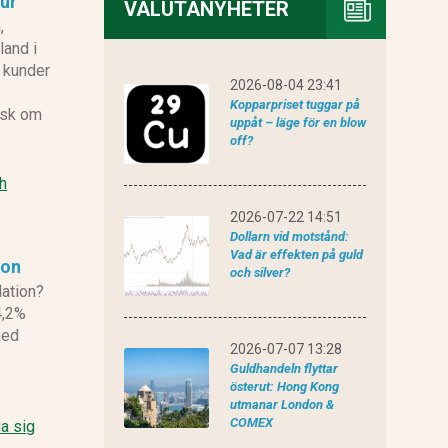
 ur
VALUTANYHETER
,
land i
r kunder
2026-08-04 23:41
Kopparpriset tuggar på
isk om
uppåt – läge för en blow
off?
ch
2026-07-22 14:51
Dollarn vid motstånd:
Vad är effekten på guld
ion
och silver?
lation?
4,2%
med
2026-07-07 13:28
Guldhandeln flyttar
österut: Hong Kong
utmanar London &
COMEX
a sig