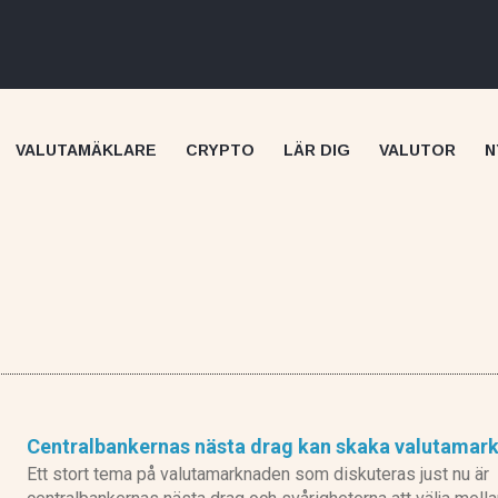
VALUTAMÄKLARE
CRYPTO
LÄR DIG
VALUTOR
N
Skilling recension
Centralbankernas nästa drag kan skaka valutamar
Ett stort tema på valutamarknaden som diskuteras just nu är