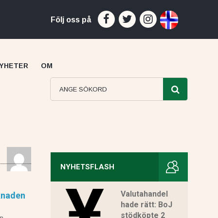
Följ oss på
YHETER
OM
NYHETSFLASH
Capital recension
Valutahandel
knaden
hade rätt: BoJ
stödköpte 2