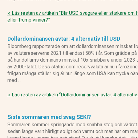
›› Läs resten av artikeln
“Blir USD svagare eller starkare om 
eller Trump vinner?”
Dollardominansen avtar: 4 alternativ till USD
Bloomberg rapporterade om att dollardominansen minskat f
av valutareserverna 2021 till endast 58% i år. Som grädde p
så har dollarns dominans minskat 10x snabbare under 2023 
av 2000-talet. Dess status som reservvaluta är nu i farozon
frågan många ställer sig är hur länge som USA kan trycka oän
med …
›› Läs resten av artikeln
“Dollardominansen avtar: 4 alternativ 
Sista sommaren med svag SEK!?
Sommaren kommer springande med snabba steg och vädret 
sedan länge varit härligt soligt och varmt och man har om ma