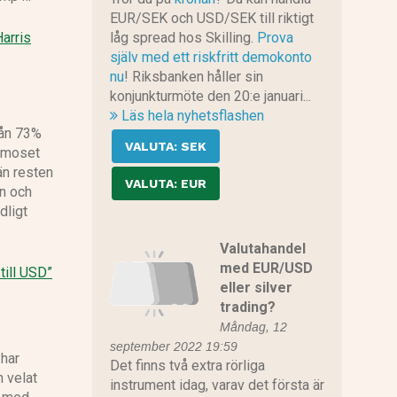
EUR/SEK och USD/SEK till riktigt
Harris
låg spread hos Skilling.
Prova
själv med ett riskfritt demokonto
nu
! Riksbanken håller sin
konjunkturmöte den 20:e januari...
Läs hela nyhetsflashen
rån 73%
VALUTA: SEK
å moset
än resten
VALUTA: EUR
en och
dligt
Valutahandel
med EUR/USD
till USD”
eller silver
trading?
Måndag, 12
september 2022 19:59
har
Det finns två extra rörliga
n velat
instrument idag, varav det första är