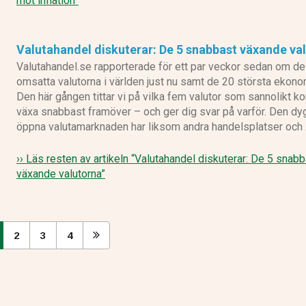
mot inflation”
Valutahandel diskuterar: De 5 snabbast växande va
Valutahandel.se rapporterade för ett par veckor sedan om d
omsatta valutorna i världen just nu samt de 20 största ekono
Den här gången tittar vi på vilka fem valutor som sannolikt k
växa snabbast framöver – och ger dig svar på varför. Den dyg
öppna valutamarknaden har liksom andra handelsplatser och
›› Läs resten av artikeln
“Valutahandel diskuterar: De 5 snabb
växande valutorna”
2
3
4