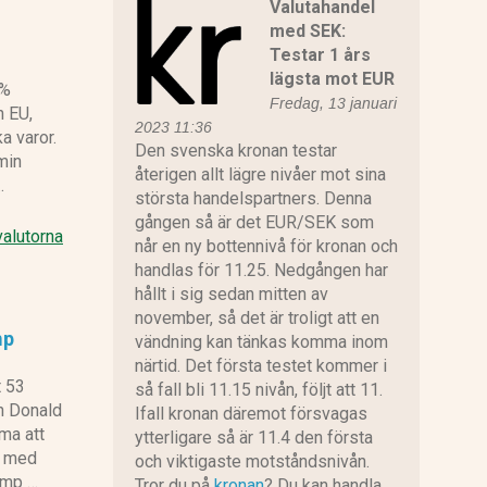
Valutahandel
med SEK:
Testar 1 års
lägsta mot EUR
0%
Fredag, 13 januari
n EU,
2023 11:36
a varor.
Den svenska kronan testar
min
återigen allt lägre nivåer mot sina
…
största handelspartners. Denna
gången så är det EUR/SEK som
valutorna
når en ny bottennivå för kronan och
handlas för 11.25. Nedgången har
hållt i sig sedan mitten av
november, så det är troligt att en
mp
vändning kan tänkas komma inom
närtid. Det första testet kommer i
t 53
så fall bli 11.15 nivån, följt att 11.
h Donald
Ifall kronan däremot försvagas
ma att
ytterligare så är 11.4 den första
n med
och viktigaste motståndsnivån.
rump …
Tror du på
kronan
? Du kan handla