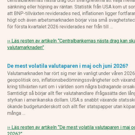
centralbankernas nästa drag och svårigheterna att välja mell
sänkning eller höjning av räntan. Statistik från USA kom ut so
att BNP-tillväxten reviderades ned, inflationen ligger fortfara
eToro recension
högt och även arbetsmarknaden börjar visa små svaghetste
för första kvartalet 2026 reviderades ner från till …
›› Läs resten av artikeln
“Centralbankernas nästa drag kan sk
valutamarknaden”
IG recension
De mest volatila valutaparen i maj och juni 2026?
Valutamarknaden har rört sig mer än vanligt under våren 202
geopolitisk oro, inflationsbedömningssvårigheter och växand
kring tillväxten runt om i världen som några bidragande orsak
Samtidigt så börjar allt fler valutahandlare ifrågasätta den lån
styrkan i amerikanska dollarn. USA:s snabbt växande statssk
ökande budgetunderskott och allt fler statspapper utan köpar
många …
›› Läs resten av artikeln
“De mest volatila valutaparen i maj oc
2026?”