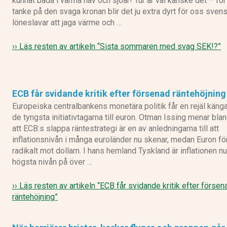
kunnat bada i varma hav och sjöar! Tur är väl kanske det – fö
tanke på den svaga kronan blir det ju extra dyrt för oss sven
löneslavar att jaga värme och …
›› Läs resten av artikeln
“Sista sommaren med svag SEK!?”
ECB får svidande kritik efter försenad räntehöjning
Europeiska centralbankens monetära politik får en rejäl käng
de tyngsta initiativtagarna till euron. Otman Issing menar bla
att ECB:s slappa räntestrategi är en av anledningarna till att
inflationsnivån i många euroländer nu skenar, medan Euron f
radikalt mot dollarn. I hans hemland Tyskland är inflationen n
högsta nivån på över …
›› Läs resten av artikeln
“ECB får svidande kritik efter försen
räntehöjning”