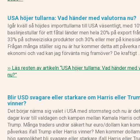
USA höjer tullarna: Vad händer med valutorna nu?
Igår kväll så höjdes importtullarna till USA väsentligt, med 1
baslinjestullar för ett fåtal länder men hela 20% på export frå
33% på schweiziska produkter och 30% eller mer på kinesisk
Frågan många ställer sig nu är hur kommer detta att påverka 
ekonomi och vad kan jag förvänta mig framöver? De kraftigt 
›› Läs resten av artikeln
“USA höjer tullarna: Vad händer med 
nu?”
Blir USD svagare eller starkare om Harris eller Tru
vinner?
Det börjar närma sig valet i USA med stormsteg och nu är de
dagar kvar till valdagen och kampen mellan Kamala Harris oc
Trump. Många traders undrar säkert hur euro/dollarn kan kom
påverkas ifall Trump eller Harris vinner? Men kommer dollar
hög sannolikhet bli svagare eller starkare ifall Harris eller T