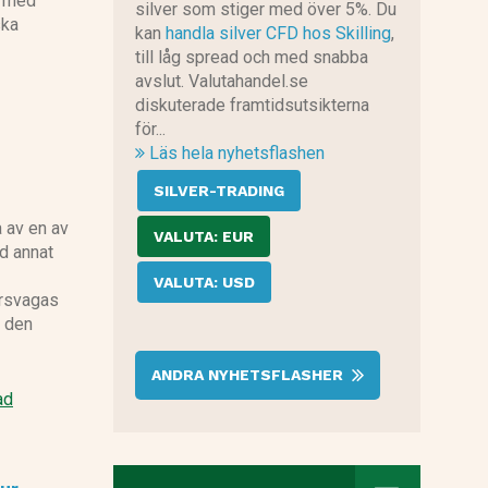
r med
silver som stiger med över 5%. Du
ska
kan
handla silver CFD hos Skilling
,
till låg spread och med snabba
avslut. Valutahandel.se
diskuterade framtidsutsikterna
för...
Läs hela nyhetsflashen
SILVER-TRADING
a av en av
VALUTA: EUR
nd annat
VALUTA: USD
örsvagas
u den
ANDRA NYHETSFLASHER
ad