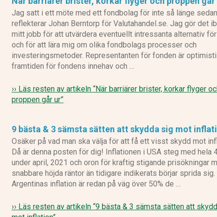
När barriärer brister, korkar flyger och proppen går
Jag satt i ett möte med ett fondbolag för inte så länge sedan
reflekterar Johan Berntorp för Valutahandel.se. Jag gör det ib
mitt jobb för att utvärdera eventuellt intressanta alternativ fö
och för att lära mig om olika fondbolags processer och
investeringsmetoder. Representanten för fonden är optimist
framtiden för fondens innehav och …
›› Läs resten av artikeln
“När barriärer brister, korkar flyger o
proppen går ur”
9 bästa & 3 sämsta sätten att skydda sig mot inflat
Osäker på vad man ska välja för att få ett visst skydd mot inf
Då är denna posten för dig! Inflationen i USA steg med hela 
under april, 2021 och oron för kraftig stigande prisökningar 
snabbare höjda räntor än tidigare indikerats börjar sprida sig.
Argentinas inflation är redan på väg över 50% de …
›› Läs resten av artikeln
“9 bästa & 3 sämsta sätten att skydd