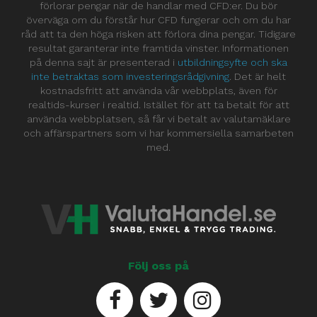
förlorar pengar när de handlar med CFD:er. Du bör
överväga om du förstår hur CFD fungerar och om du har
råd att ta den höga risken att förlora dina pengar. Tidigare
resultat garanterar inte framtida vinster. Informationen
på denna sajt är presenterad i
utbildningsyfte och ska
inte betraktas som investeringsrådgivning
. Det är helt
kostnadsfritt att använda vår webbplats, även för
realtids-kurser i realtid. Istället för att ta betalt för att
använda webbplatsen, så får vi betalt av valutamäklare
och affärspartners som vi har kommersiella samarbeten
med.
Följ oss på