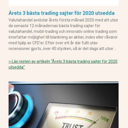
Årets 3 bästa trading sajter för 2020 utsedda
Valutahandel avslutar årets första månad 2020 med att utse
de senaste 12 månadernas bästa trading sajter för
valutahandel, mobil-trading och innovativ online trading som
innefattar möjlighet till blankning av aktier, index eller råvaror
med hjälp av CFD’er. Efter över ett år där fullt utav
recensioner gjorts, över 40 stycken, så är det dags att utse …
›› Läs resten av artikeln
“Årets 3 bästa trading sajter för 2020
utsedda”