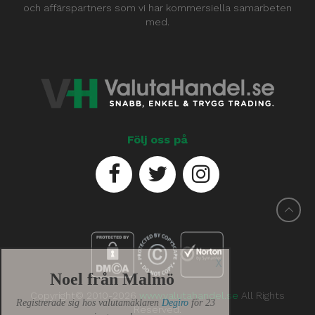
och affärspartners som vi har kommersiella samarbeten
med.
Följ oss på
X
Noel från Malmö
Registrerade sig hos valutamäklaren
Degiro
för 23
minuter sedan.
Copyright© 2010-2026
www.valutahandel.se
All Rights
Reserved.