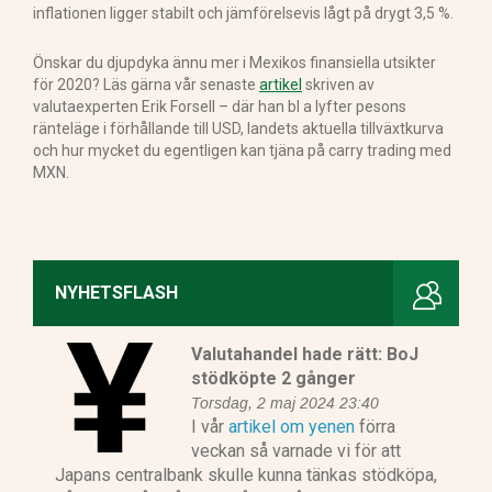
inflationen ligger stabilt och jämförelsevis lågt på drygt 3,5 %.
Önskar du djupdyka ännu mer i Mexikos finansiella utsikter
för 2020? Läs gärna vår senaste
artikel
skriven av
valutaexperten Erik Forsell – där han bl a lyfter pesons
ränteläge i förhållande till USD, landets aktuella tillväxtkurva
och hur mycket du egentligen kan tjäna på carry trading med
MXN.
NYHETSFLASH
Valutahandel hade rätt: BoJ
stödköpte 2 gånger
Torsdag, 2 maj 2024 23:40
I vår
artikel om yenen
förra
veckan så varnade vi för att
Japans centralbank skulle kunna tänkas stödköpa,