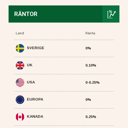
RÄNTOR
Land
Ränta
SVERIGE
0%
UK
0.10%
USA
0-0.25%
EUROPA
0%
KANADA
0.25%