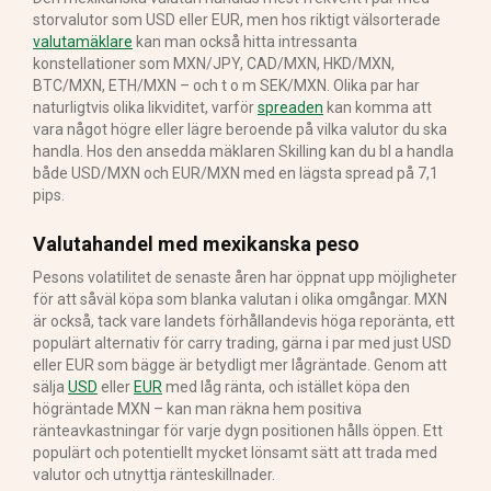
storvalutor som USD eller EUR, men hos riktigt välsorterade
valutamäklare
kan man också hitta intressanta
konstellationer som MXN/JPY, CAD/MXN, HKD/MXN,
BTC/MXN, ETH/MXN – och t o m SEK/MXN. Olika par har
naturligtvis olika likviditet, varför
spreaden
kan komma att
vara något högre eller lägre beroende på vilka valutor du ska
handla. Hos den ansedda mäklaren Skilling kan du bl a handla
både USD/MXN och EUR/MXN med en lägsta spread på 7,1
pips.
Valutahandel med mexikanska peso
Pesons volatilitet de senaste åren har öppnat upp möjligheter
för att såväl köpa som blanka valutan i olika omgångar. MXN
är också, tack vare landets förhållandevis höga reporänta, ett
populärt alternativ för carry trading, gärna i par med just USD
eller EUR som bägge är betydligt mer lågräntade. Genom att
sälja
USD
eller
EUR
med låg ränta, och istället köpa den
högräntade MXN – kan man räkna hem positiva
ränteavkastningar för varje dygn positionen hålls öppen. Ett
populärt och potentiellt mycket lönsamt sätt att trada med
valutor och utnyttja ränteskillnader.