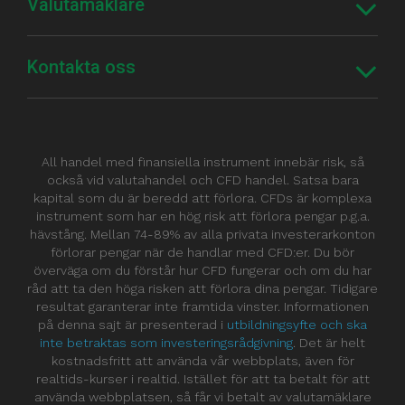
Valutamäklare
Kontakta oss
All handel med finansiella instrument innebär risk, så
också vid valutahandel och CFD handel. Satsa bara
kapital som du är beredd att förlora. CFDs är komplexa
instrument som har en hög risk att förlora pengar p.g.a.
hävstång. Mellan 74-89% av alla privata investerarkonton
förlorar pengar när de handlar med CFD:er. Du bör
överväga om du förstår hur CFD fungerar och om du har
råd att ta den höga risken att förlora dina pengar. Tidigare
resultat garanterar inte framtida vinster. Informationen
på denna sajt är presenterad i
utbildningsyfte och ska
inte betraktas som investeringsrådgivning
. Det är helt
kostnadsfritt att använda vår webbplats, även för
realtids-kurser i realtid. Istället för att ta betalt för att
använda webbplatsen, så får vi betalt av valutamäklare