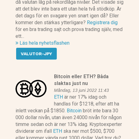
då valutan låg på rekordlåga nivåer. Det visade sig
att det blev inte bara ett utan hela två stödköp. Är
det dags för en svagare yen snart igen då? Eller
kommer den stärkas ytterligare?
Registrera dig
för en bra trading sajt och prova trading själv, med
ett...
Läs hela nyhetsflashen
VALUTOR-JPY
Bitcoin eller ETH? Båda
slaktas just nu
Måndag, 13 juni 2022 11:43
ETH
är ner 17% idag och
handlas för $1218, efter att ha
inlett veckan på $1850.
Bitcoin
bröt inte bara 30
000 dollar nivån, utan även 24000 nivån för någon
timme sedan och är ner 13% idag. Kryptoexperter
dividerar om ifall
ETH
ska ner mot $500, $700
eller kommer vända runt 1000 dollar. Vad tror du?