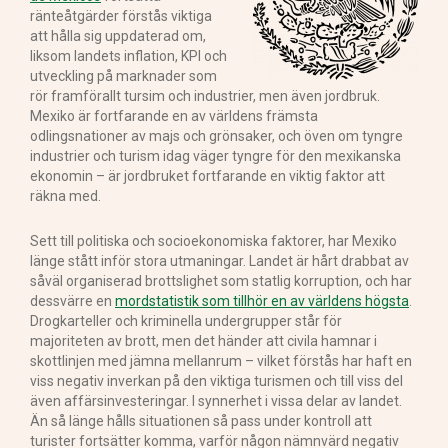
ränteåtgärder förstås viktiga
att hålla sig uppdaterad om,
liksom landets inflation, KPI och
utveckling på marknader som
rör framförallt tursim och industrier, men även jordbruk.
Mexiko är fortfarande en av världens främsta
odlingsnationer av majs och grönsaker, och öven om tyngre
industrier och turism idag väger tyngre för den mexikanska
ekonomin – är jordbruket fortfarande en viktig faktor att
räkna med.
Sett till politiska och socioekonomiska faktorer, har Mexiko
länge stått inför stora utmaningar. Landet är hårt drabbat av
såväl organiserad brottslighet som statlig korruption, och har
dessvärre en
mordstatistik som tillhör en av världens högsta
.
Drogkarteller och kriminella undergrupper står för
majoriteten av brott, men det händer att civila hamnar i
skottlinjen med jämna mellanrum – vilket förstås har haft en
viss negativ inverkan på den viktiga turismen och till viss del
även affärsinvesteringar. I synnerhet i vissa delar av landet.
Än så länge hålls situationen så pass under kontroll att
turister fortsätter komma, varför någon nämnvärd negativ