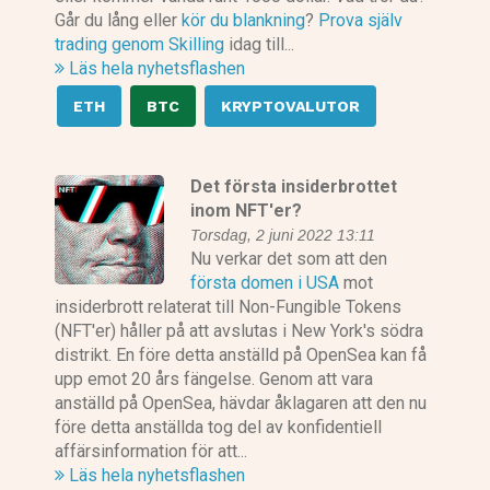
Går du lång eller
kör du blankning
?
Prova själv
trading genom Skilling
idag till...
Läs hela nyhetsflashen
ETH
BTC
KRYPTOVALUTOR
Det första insiderbrottet
inom NFT'er?
Torsdag, 2 juni 2022 13:11
Nu verkar det som att den
första domen i USA
mot
insiderbrott relaterat till Non-Fungible Tokens
(NFT'er) håller på att avslutas i New York's södra
distrikt. En före detta anställd på OpenSea kan få
upp emot 20 års fängelse. Genom att vara
anställd på OpenSea, hävdar åklagaren att den nu
före detta anställda tog del av konfidentiell
affärsinformation för att...
Läs hela nyhetsflashen