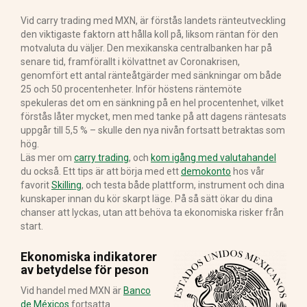
Vid carry trading med MXN, är förstås landets ränteutveckling
den viktigaste faktorn att hålla koll på, liksom räntan för den
motvaluta du väljer. Den mexikanska centralbanken har på
senare tid, framförallt i kölvattnet av Coronakrisen,
genomfört ett antal ränteåtgärder med sänkningar om både
25 och 50 procentenheter. Inför höstens räntemöte
spekuleras det om en sänkning på en hel procentenhet, vilket
förstås låter mycket, men med tanke på att dagens räntesats
uppgår till 5,5 % – skulle den nya nivån fortsatt betraktas som
hög.
Läs mer om
carry trading
, och
kom igång med valutahandel
du också. Ett tips är att börja med ett
demokonto
hos vår
favorit
Skilling
, och testa både plattform, instrument och dina
kunskaper innan du kör skarpt läge. På så sätt ökar du dina
chanser att lyckas, utan att behöva ta ekonomiska risker från
start.
Ekonomiska indikatorer
av betydelse för peson
Vid handel med MXN är
Banco
de Méxicos
fortsatta