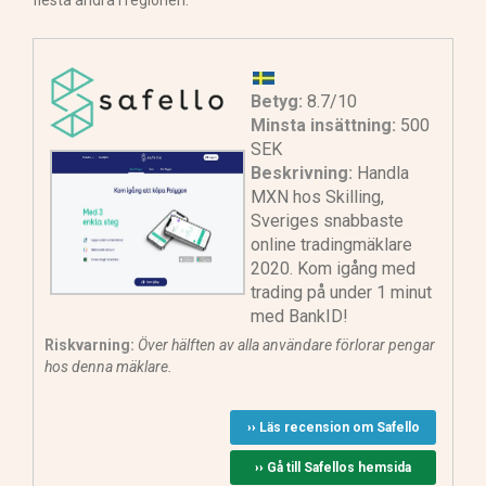
Betyg:
8.7/10
Minsta insättning:
500
SEK
Beskrivning:
Handla
MXN hos Skilling,
Sveriges snabbaste
online tradingmäklare
2020. Kom igång med
trading på under 1 minut
med BankID!
Riskvarning:
Över hälften av alla användare förlorar pengar
hos denna mäklare.
›› Läs recension om Safello
›› Gå till Safellos hemsida