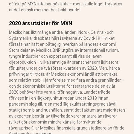
effekt på MXN inte har påvisats – men skulle läget förvärras
är det en risk man bör ha i bakhuvudet.
2020 års utsikter för MXN
Mexiko har, likt många andra länder i Nord-, Central- och
Sydamerika, drabbats hårt i sviterna av Covid-19 – vilket
förstås har haft en påtaglig inverkan på landets ekonomi.
Stora delar av Mexikos BNP utgörs av internationell turism,
tyngre industrier och export samt till viss del även
oljeproduktion – vilka samtliga är branscher som lidit stora
förluster under de två första kvartalen av 2020. Men, hårda
prövningar till trots, är Mexikos ekonomi ändå att betrakta
som relativt stabil i jämförelse med flera andra grannländer –
och de ekonomiska utsikterna för resterande delen av år
2020 behöver inte vara alltför negativa. Landet trädde
förvisso in i en lågkonjunktur redan under 2019 innan
pandemin slog till, men med låg skuldsättningsgrad såväl
statligt som bland hushållen, samt det faktum att majoriteten
av exporten består av tillverkade varor snarare än råvaror
(vilket gör ekonomin mindre känslig för sviktande
råvarupriser), är Mexikos finansiella grund stadigare än för de
flesta andra i regionen.