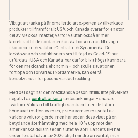
Viktigt att tänka på är emellertid att exporten av tillverkade
produkter till framförallt USA och Kanada svarar för en stor
del av Mexikos intäkter, varför valutan också är mer
korrelerad till de nordamerikanska börserna än till övriga
ekonomier och valutor i Central- och Sydamerika. De
lockdowns och restriktioner som till följd av Covid-19 har
utfärdats i USA och Kanada, har därför blivit högst kännbara
för den mexikanska ekonomin – och skulle situationen
fortlöpa och förvärras i Nordamerika, kan det få
konsekvenser för pesons värdeutveckling.
Med det sagt har den mexikanska peson hittills inte påverkats
negativt av
centralbankens
räntesänkningar – snarare
tvärtom. Valutan föll kraftigt i samband med det stora
börsraset i mitten av mars, precis som en majoritet av
världens valutor gjorde, men har sedan dess visat på en
betydande återhämtning med hela 10 % upp mot den
amerikanska dollarn sedan slutet av april. Landets KPI har
under första halvan av 2020 stigit mindre än väntat, men