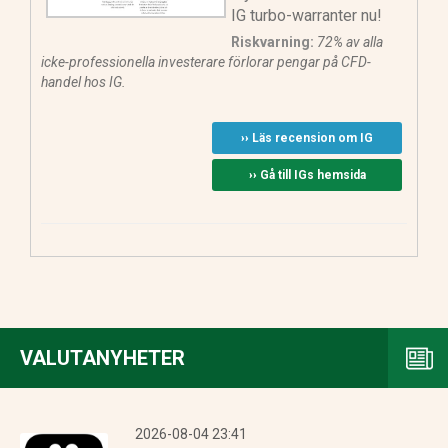
IG turbo-warranter nu!
Riskvarning:
72% av alla
icke-professionella investerare förlorar pengar på CFD-
handel hos IG.
›› Läs recension om IG
›› Gå till IGs hemsida
VALUTANYHETER
2026-08-04 23:41