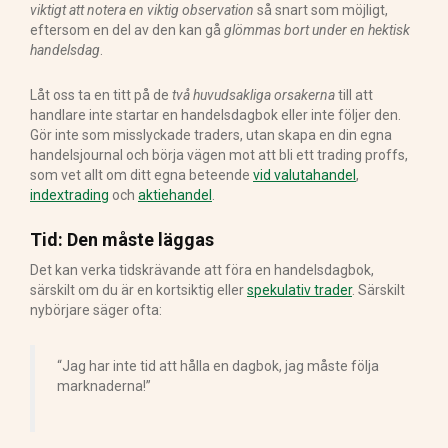
viktigt att notera en viktig observation
så snart som möjligt,
eftersom en del av den kan gå
glömmas bort under en hektisk
handelsdag
.
Låt oss ta en titt på de
två huvudsakliga orsakerna
till att
handlare inte startar en handelsdagbok eller inte följer den.
Gör inte som misslyckade traders, utan skapa en din egna
handelsjournal och börja vägen mot att bli ett trading proffs,
som vet allt om ditt egna beteende
vid valutahandel
,
indextrading
och
aktiehandel
.
Tid: Den måste läggas
Det kan verka tidskrävande att föra en handelsdagbok,
särskilt om du är en kortsiktig eller
spekulativ trader
. Särskilt
nybörjare säger ofta:
“Jag har inte tid att hålla en dagbok, jag måste följa
marknaderna!”