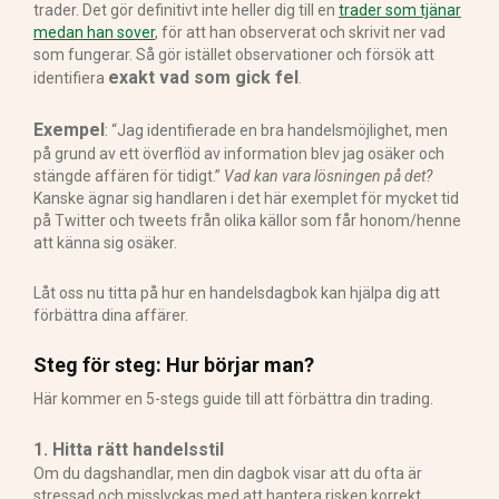
trader. Det gör definitivt inte heller dig till en
trader som tjänar
medan han sover
, för att han observerat och skrivit ner vad
som fungerar. Så gör istället observationer och försök att
exakt vad som gick fel
identifiera
.
Exempel
: “Jag identifierade en bra handelsmöjlighet, men
på grund av ett överflöd av information blev jag osäker och
stängde affären för tidigt.”
Vad kan vara lösningen på det?
Kanske ägnar sig handlaren i det här exemplet för mycket tid
på Twitter och tweets från olika källor som får honom/henne
att känna sig osäker.
Låt oss nu titta på hur en handelsdagbok kan hjälpa dig att
förbättra dina affärer.
Steg för steg: Hur börjar man?
Här kommer en 5-stegs guide till att förbättra din trading.
1. Hitta rätt handelsstil
Om du dagshandlar, men din dagbok visar att du ofta är
stressad och misslyckas med att hantera risken korrekt,