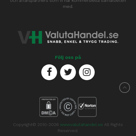
och affärspartners som vi har kommersiella samarbeten
med.
Följ oss på
Copyright© 2010-2026
www.valutahandel.se
All Rights
Reserved.