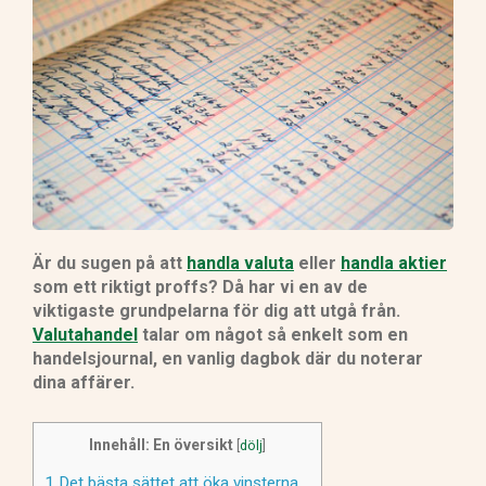
Är du sugen på att
handla valuta
eller
handla aktier
som ett riktigt proffs? Då har vi en av de
viktigaste grundpelarna för dig att utgå från.
Valutahandel
talar om något så enkelt som en
handelsjournal, en vanlig dagbok där du noterar
dina affärer.
Innehåll: En översikt
[
dölj
]
1
Det bästa sättet att öka vinsterna