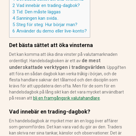
2
Vad innebär en trading-dagbok?
3
Tid: Den måste läggas
4
Sanningen kan svida..
5
Steg för steg: Hur börjar man?
6
Använder du demo eller live-konto?
Det bästa sättet att öka vinsterna
Det kan komma att öka dina vinster på valutamarknaden
de mest
ordentligt. Handelsdagboken är ett av
underskattade verktygen i tradingvärlden
. Uppgiften
att föra en sådan dagbok kan
verka tråkig i början
, och de
flesta handlare saknar det tålamod och den disciplin som
krävs för att uppdatera den ofta. Men för de som för en
handelsdagbok på lång sikt kan det vara mycket användbart
på resan att
bli en framgångsrik valutahandlare
.
Vad innebär en trading-dagbok?
En handelsdagbok är mycket mer än en logg över affärer
som genomfördes. Det kan vara vad du gör av den. Traders
kan skriva ner sina tankar, känslor och observationer. Det är