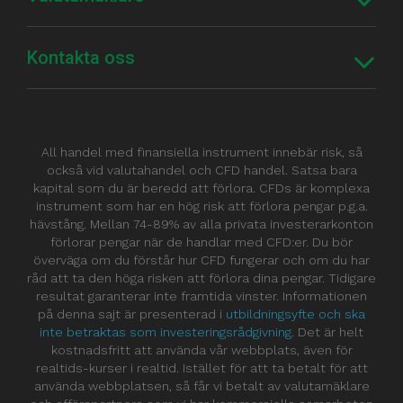
Kontakta oss
All handel med finansiella instrument innebär risk, så
också vid valutahandel och CFD handel. Satsa bara
kapital som du är beredd att förlora. CFDs är komplexa
instrument som har en hög risk att förlora pengar p.g.a.
hävstång. Mellan 74-89% av alla privata investerarkonton
förlorar pengar när de handlar med CFD:er. Du bör
överväga om du förstår hur CFD fungerar och om du har
råd att ta den höga risken att förlora dina pengar. Tidigare
resultat garanterar inte framtida vinster. Informationen
på denna sajt är presenterad i
utbildningsyfte och ska
inte betraktas som investeringsrådgivning
. Det är helt
kostnadsfritt att använda vår webbplats, även för
realtids-kurser i realtid. Istället för att ta betalt för att
använda webbplatsen, så får vi betalt av valutamäklare