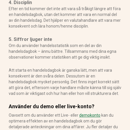
4. Disciplin
Efter en tid kommer det inte att vara så tråkigt längre att föra
en handelsdagbok, utan det kommer att vara en normal del
av din handelsdag. Det hjälper en valutahandlare att vara mer
konsekvent och lära honom/henne disciplin.
5. Siffror ljuger inte
Om du använder handelsstatistik som en del av din
handelsdagbok – ännu bättre. Tillsammans med dina egna
observationer kommer statistiken att ge dig viktig insikt.
Att starta en handelsdagbok är ganska lätt, men att vara
konsekvent är den svåra delen. Dessutom är en
handelsdagbok mycket personlig. Det finns inget korrekt sätt
att göra det, eftersom varje handlare måste känna till sig själv
vad som är viktigast och hur han eller hon vill strukturera det.
Använder du demo eller live-konto?
Oavsett om du använder ett Live- eller
demokonto
kan du
optimera effekten av en handelsdagbok om du gör
detaljerade anteckningar om dina affärer. Ju fler detaljer du