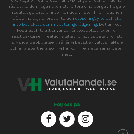
överväga om du förstår hur CFD fungerar och om du har
råd att ta den höga risken att förlora dina pengar. Tidigare
resultat garanterar inte framtida vinster. Informationen
på denna sajt är presenterad i
utbildningsyfte och ska
inte betraktas som investeringsrådgivning
. Det är helt
kostnadsfritt att använda vår webbplats, även för
realtids-kurser i realtid. Istället för att ta betalt för att
använda webbplatsen, så får vi betalt av valutamäklare
och affärspartners som vi har kommersiella samarbeten
med.
Följ oss på