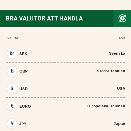
BRA VALUTOR ATT HANDLA
Valuta
Land
kr
Svenska
SEK
Storbritannien
GBP
$
USA
USD
Europeiska Unionen
EURO
Japan
JPY