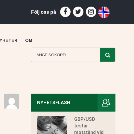
Följ oss på
YHETER
OM
NYHETSFLASH
Capital recension
GBP/USD
testar
motstånd vid