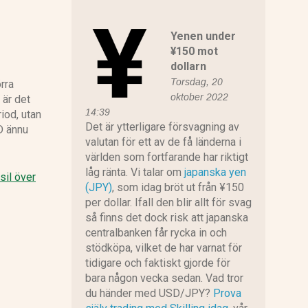
Yenen under
¥150 mot
dollarn
Torsdag, 20
örra
oktober 2022
 är det
14:39
riod, utan
Det är ytterligare försvagning av
D ännu
valutan för ett av de få länderna i
världen som fortfarande har riktigt
låg ränta. Vi talar om
japanska yen
il över
(JPY)
, som idag bröt ut från ¥150
per dollar. Ifall den blir allt för svag
så finns det dock risk att japanska
centralbanken får rycka in och
stödköpa, vilket de har varnat för
tidigare och faktiskt gjorde för
bara någon vecka sedan. Vad tror
du händer med USD/JPY?
Prova