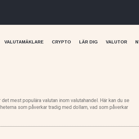
VALUTAMÄKLARE
CRYPTO
LÄR DIG
VALUTOR
N
r det mest populära valutan inom valutahandel. Här kan du se
heterna som påverkar tradig med dollarn, vad som påverkar
Skilling recension