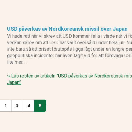
USD påverkas av Nordkoreansk missil över Japan
Vi hade rätt när vi skrev att USD kommer falla i värde när vi f
veckan skrev om att USD har varit översåld under hela juli. Nu
inte bara så att priset förutspås ligga lågt under en längre pe
geopolitiska incidenter har även tagit vid för att försvaga US
lite mer. …
›› Läs resten av artikeln
“USD påverkas av Nordkoreansk miss
Japan”
…
1
3
4
5