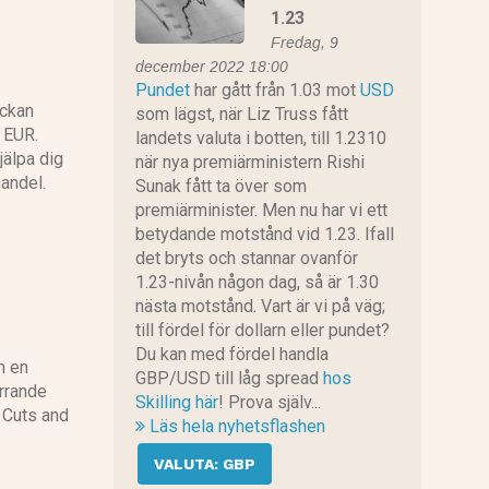
1.23
Fredag, 9
CMC Markets recension
december 2022 18:00
Pundet
har gått från 1.03 mot
USD
eckan
som lägst, när Liz Truss fått
 EUR.
landets valuta i botten, till 1.2310
jälpa dig
när nya premiärministern Rishi
andel.
Sunak fått ta över som
Plus 500 recension
premiärminister. Men nu har vi ett
betydande motstånd vid 1.23. Ifall
det bryts och stannar ovanför
1.23-nivån någon dag, så är 1.30
nästa motstånd. Vart är vi på väg;
till fördel för dollarn eller pundet?
Du kan med fördel handla
m en
GBP/USD till låg spread
hos
irrande
Skilling här
! Prova själv...
 Cuts and
Läs hela nyhetsflashen
VALUTA: GBP