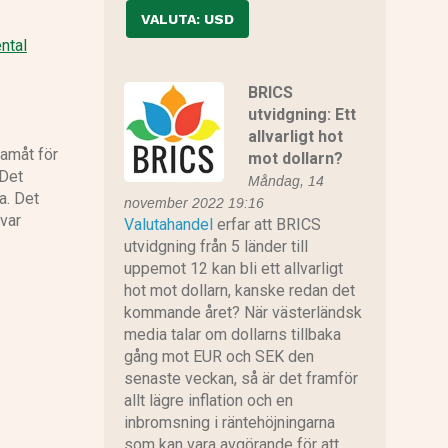
VALUTA: USD
ntal
BRICS
utvidgning: Ett
allvarligt hot
ramåt för
mot dollarn?
 Det
Måndag, 14
a. Det
november 2022 19:16
 var
Valutahandel
erfar att BRICS
utvidgning från 5 länder till
uppemot 12 kan bli ett allvarligt
hot mot dollarn, kanske redan det
kommande året? När västerländsk
media talar om dollarns tillbaka
gång mot EUR och SEK den
senaste veckan, så är det framför
allt lägre inflation och en
inbromsning i räntehöjningarna
som kan vara avgörande för att