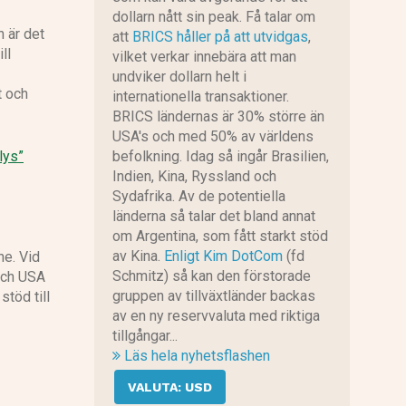
dollarn nått sin peak. Få talar om
n är det
att
BRICS håller på att utvidgas
,
ll
vilket verkar innebära att man
undviker dollarn helt i
t och
internationella transaktioner.
BRICS ländernas är 30% större än
USA's och med 50% av världens
lys”
befolkning. Idag så ingår Brasilien,
Indien, Kina, Ryssland och
Sydafrika. Av de potentiella
länderna så talar det bland annat
om Argentina, som fått starkt stöd
av Kina.
Enligt Kim DotCom
(fd
ne. Vid
Schmitz) så kan den förstorade
 och USA
gruppen av tillväxtländer backas
stöd till
av en ny reservvaluta med riktiga
tillgångar...
Läs hela nyhetsflashen
VALUTA: USD