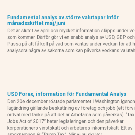
eToro recension
Fundamental analys av större valutapar inför
månadsskiftet maj/juni
Det är slutet av april och mycket information släpps under v
som kommer. Därför gör vi en snabb analys av USD, GBP och
Passa på att få koll på vad som väntas under veckan för att h
analysera några av sakerna som kan påverka veckans valutah
IG recension
USD Forex, information för Fundamental Analys
Den 20e december röstade parlamentet i Washington igeno
lagändring gällande beskattning av företag och jobb (ett förv
ordval med tanke på att det är Arbetarna som påverkas). “Tax
Jobs Act of 2017” heter legisleringen och den påverkar
korporationers vinstskatt och arbetares inkomstskatt. Ett av
smeknamnen är “Trump Tax”. När vi nu skriver …