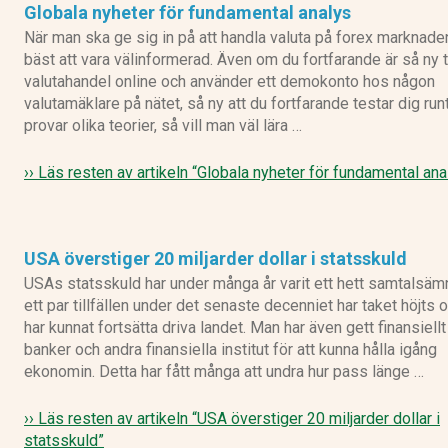
Globala nyheter för fundamental analys
När man ska ge sig in på att handla valuta på forex marknade
bäst att vara välinformerad. Även om du fortfarande är så ny ti
valutahandel online och använder ett demokonto hos någon
valutamäklare på nätet, så ny att du fortfarande testar dig run
provar olika teorier, så vill man väl lära …
›› Läs resten av artikeln
“Globala nyheter för fundamental ana
USA överstiger 20 miljarder dollar i statsskuld
USAs statsskuld har under många år varit ett hett samtalsäm
ett par tillfällen under det senaste decenniet har taket höjts
har kunnat fortsätta driva landet. Man har även gett finansiellt 
banker och andra finansiella institut för att kunna hålla igång
ekonomin. Detta har fått många att undra hur pass länge …
›› Läs resten av artikeln
“USA överstiger 20 miljarder dollar i
statsskuld”