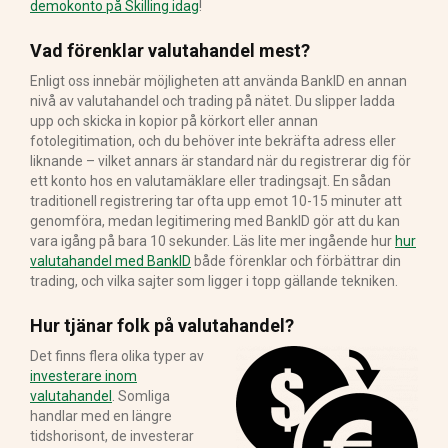
demokonto på Skilling idag
!
Vad förenklar valutahandel mest?
Enligt oss innebär möjligheten att använda BankID en annan
nivå av valutahandel och trading på nätet. Du slipper ladda
upp och skicka in kopior på körkort eller annan
fotolegitimation, och du behöver inte bekräfta adress eller
liknande – vilket annars är standard när du registrerar dig för
ett konto hos en valutamäklare eller tradingsajt. En sådan
traditionell registrering tar ofta upp emot 10-15 minuter att
genomföra, medan legitimering med BankID gör att du kan
vara igång på bara 10 sekunder. Läs lite mer ingående hur
hur
valutahandel med BankID
både förenklar och förbättrar din
trading, och vilka sajter som ligger i topp gällande tekniken.
Hur tjänar folk på valutahandel?
Det finns flera olika typer av
investerare inom
valutahandel
. Somliga
handlar med en längre
tidshorisont, de investerar