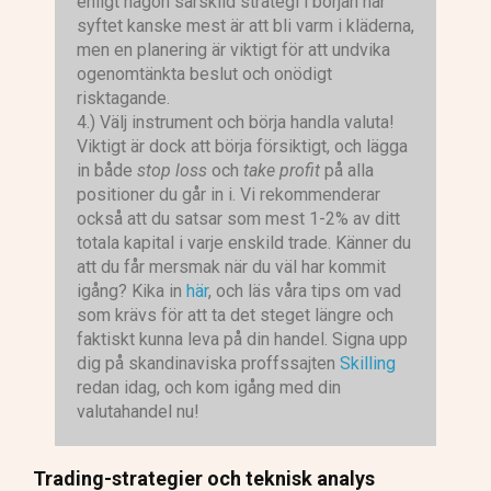
enligt någon särskild strategi i början när
syftet kanske mest är att bli varm i kläderna,
men en planering är viktigt för att undvika
ogenomtänkta beslut och onödigt
risktagande.
4.) Välj instrument och börja handla valuta!
Viktigt är dock att börja försiktigt, och lägga
in både
stop loss
och
take profit
på alla
positioner du går in i. Vi rekommenderar
också att du satsar som mest 1-2% av ditt
totala kapital i varje enskild trade. Känner du
att du får mersmak när du väl har kommit
igång? Kika in
här
, och läs våra tips om vad
som krävs för att ta det steget längre och
faktiskt kunna leva på din handel. Signa upp
dig på skandinaviska proffssajten
Skilling
redan idag, och kom igång med din
valutahandel nu!
Trading-strategier och teknisk analys