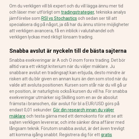
Om du verkligen vill bli expert och du vill lägga ännu mer tid
och läser mer utförligt om
tradingstrategier
, tekniska analys
jämförelse som
RSI vs Stochastics
och sedan ser till att
specialisera dig på något, ja då har du ännu större möjligheter
att verkligen avancera, få en inblick i valutahandel och
verkligen lyckas med riktigt lönsam trading.
Snabba avslut är nyckeln till de bästa sajterna
Snabba exekveringar är A och O inom forex trading. Det bör
alltid vara ett viktigt kriterium när du väljer mäklare. Ju
snabbare avslut en tradingsajt kan erbjuda, desto mindre är
risken att du blir given en annan kurs än den som stod när du
valde att avsluta positionen. Kursen som står när du vill gå ur
en position, är naturligtvis också kursen du vill ha. För snabba
exekveringar utmärker sig Skilling som en av de absolut
främsta i branschen, där avslut för bl a EUR/USD görs på
endast 0,01 sekunder.
Gör din research innan du väljer
mäklare
och testa gärna med ett demokonto för att se att
sajten verkligen levererar, och inte sänker dina affärer med
långsam teknik. Förutom snabba avslut, är det även trevligt
att komma igång snabbt. Registrera dig för ett
gratis