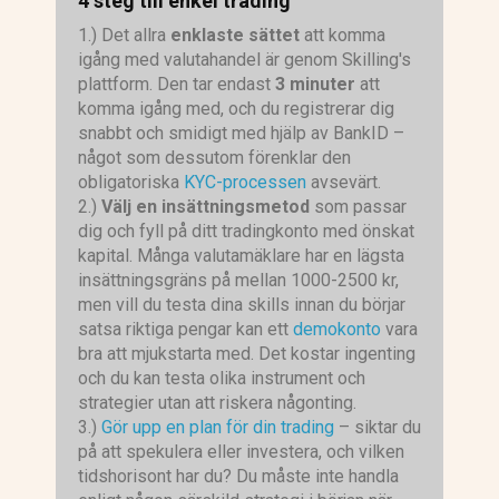
4 steg till enkel trading
1.) Det allra
enklaste sättet
att komma
igång med valutahandel är genom Skilling's
plattform. Den tar endast
3 minuter
att
komma igång med, och du registrerar dig
snabbt och smidigt med hjälp av BankID –
något som dessutom förenklar den
obligatoriska
KYC-processen
avsevärt.
2.)
Välj en insättningsmetod
som passar
dig och fyll på ditt tradingkonto med önskat
kapital. Många valutamäklare har en lägsta
insättningsgräns på mellan 1000-2500 kr,
men vill du testa dina skills innan du börjar
satsa riktiga pengar kan ett
demokonto
vara
bra att mjukstarta med. Det kostar ingenting
och du kan testa olika instrument och
strategier utan att riskera någonting.
3.)
Gör upp en plan för din trading
– siktar du
på att spekulera eller investera, och vilken
tidshorisont har du? Du måste inte handla