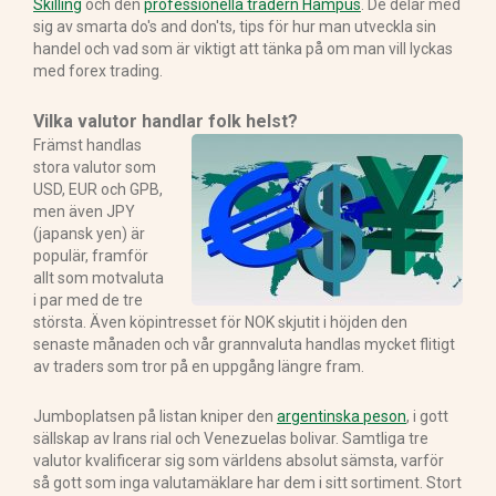
Skilling
och den
professionella tradern Hampus
. De delar med
sig av smarta do's and don'ts, tips för hur man utveckla sin
handel och vad som är viktigt att tänka på om man vill lyckas
med forex trading.
Vilka valutor handlar folk helst?
Främst handlas
stora valutor som
USD, EUR och GPB,
men även JPY
(japansk yen) är
populär, framför
allt som motvaluta
i par med de tre
största. Även köpintresset för NOK skjutit i höjden den
senaste månaden och vår grannvaluta handlas mycket flitigt
av traders som tror på en uppgång längre fram.
Jumboplatsen på listan kniper den
argentinska peson
, i gott
sällskap av Irans rial och Venezuelas bolivar. Samtliga tre
valutor kvalificerar sig som världens absolut sämsta, varför
så gott som inga valutamäklare har dem i sitt sortiment. Stort