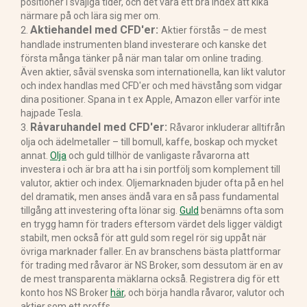
positioner i svajiga tider, och det vara ett bra index att kika
närmare på och lära sig mer om.
Aktiehandel med CFD'er:
2.
Aktier förstås – de mest
handlade instrumenten bland investerare och kanske det
första många tänker på när man talar om online trading.
Även aktier, såväl svenska som internationella, kan likt valutor
och index handlas med CFD'er och med hävstång som vidgar
dina positioner. Spana in t ex Apple, Amazon eller varför inte
hajpade Tesla.
Råvaruhandel med CFD'er:
3.
Råvaror inkluderar alltifrån
olja och ädelmetaller – till bomull, kaffe, boskap och mycket
annat.
Olja
och guld tillhör de vanligaste råvarorna att
investera i och är bra att ha i sin portfölj som komplement till
valutor, aktier och index. Oljemarknaden bjuder ofta på en hel
del dramatik, men anses ändå vara en så pass fundamental
tillgång att investering ofta lönar sig.
Guld
benämns ofta som
en trygg hamn för traders eftersom värdet dels ligger väldigt
stabilt, men också för att guld som regel rör sig uppåt när
övriga marknader faller. En av branschens bästa plattformar
för trading med råvaror är NS Broker, som dessutom är en av
de mest transparenta mäklarna också. Registrera dig för ett
konto hos NS Broker
här
, och börja handla råvaror, valutor och
aktier som ett proffs.