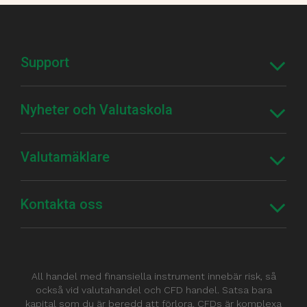
Support
Nyheter och Valutaskola
Valutamäklare
Kontakta oss
All handel med finansiella instrument innebär risk, så
också vid valutahandel och CFD handel. Satsa bara
kapital som du är beredd att förlora. CFDs är komplexa