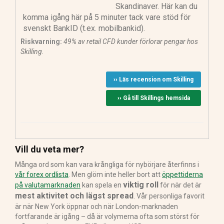
Skandinaver. Här kan du
komma igång här på 5 minuter tack vare stöd för
svenskt BankID (t.ex. mobilbankid).
Riskvarning:
49% av retail CFD kunder förlorar pengar hos
Skilling.
›› Läs recension om Skilling
›› Gå till Skillings hemsida
Vill du veta mer?
Många ord som kan vara krångliga för nybörjare återfinns i
vår forex ordlista
. Men glöm inte heller bort att
öppettiderna
viktig roll
på valutamarknaden
kan spela en
för när det är
mest aktivitet och lägst spread
. Vår personliga favorit
är när New York öppnar och när London-marknaden
fortfarande är igång – då är volymerna ofta som störst för