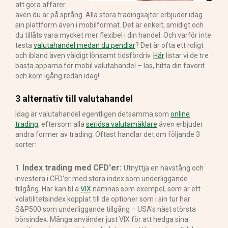
att göra affärer
även du är på språng. Alla stora tradingsajter erbjuder idag
sin plattform även i mobilformat. Det är enkelt, smidigt och
du tillåts vara mycket mer flexibel i din handel. Och varför inte
testa
valutahandel medan du pendlar
? Det är ofta ett roligt
och ibland även väldigt lönsamt tidsfördriv.
Här
listar vi de tre
bästa apparna för mobil valutahandel – läs, hitta din favorit
och kom igång redan idag!
3 alternativ till valutahandel
Idag är valutahandel egentligen detsamma som
online
trading
, eftersom alla
seriösa valutamäklare
även erbjuder
andra former av trading. Oftast handlar det om följande 3
sorter:
Index trading med CFD'er:
1.
Utnyttja en hävstång och
investera i CFD'er med stora index som underliggande
tillgång. Här kan bl a
VIX
nämnas som exempel, som är ett
volatilitetsindex kopplat till de optioner som i sin tur har
S&P500 som underliggande tillgång – USA's näst största
börsindex. Många använder just VIX för att hedga sina