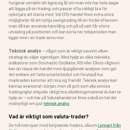
fungerar utmärkt att ägna sig åt om man inte har hela dagar
att lägga på sin trading, och passar ofta väldigt bra för
nybörjare att starta med. Vid CFD-handel finns extra stora
möjligheter till att nyttja swingtrading till sin fördel eftersom
man då kan använda hävstång och på så sätt får större
utväxling på positionen och kan korta ner tidsperioden man
ligger inne i en trade ännu mer.
Teknisk analys
– något som är viktigt oavsett vilken
strategi du väljer egentligen. Med hjälp av olika tekniska
indikatorer som Stochastic Oscillator, RSI eller Elliots vågteori
kan du vässa din handel med djupgående analyser som gör
det enklare att fatta smarta beslut och förutspå hur
marknaden kommer att röra sig framåt. Teknisk analys kan
kännas avancerat i början, men så gott som alla seriösa
tradingsajter erbjuder riktigt bra utbildningsmaterial du kan ta
hjälp av – och här på Valutahandel.se finns också en hel del
matnyttigt om just
teknisk analys
.
Vad är viktigt som valuta-trader?
Se två intervjuer med betydande traders, såsom
Lennart från