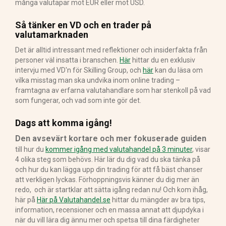
många valutapar mot EUR eller mot USD.
Så tänker en VD och en trader på
valutamarknaden
Det är alltid intressant med reflektioner och insiderfakta från
personer väl insatta i branschen.
Här
hittar du en exklusiv
intervju med VD'n för Skilling Group, och
här
kan du läsa om
vilka misstag man ska undvika inom online trading –
framtagna av erfarna valutahandlare som har stenkoll på vad
som fungerar, och vad som inte gör det.
Dags att komma igång!
Den avsevärt kortare och mer fokuserade guiden
till hur du
kommer igång med valutahandel på 3 minuter
, visar
4 olika steg som behövs. Här lär du dig vad du ska tänka på
och hur du kan lägga upp din trading för att få bäst chanser
att verkligen lyckas. Förhoppningsvis känner du dig mer än
redo, och är startklar att sätta igång redan nu! Och kom ihåg,
här på
Här på Valutahandel.se
hittar du mängder av bra tips,
information, recensioner och en massa annat att djupdyka i
när du vill lära dig ännu mer och spetsa till dina färdigheter