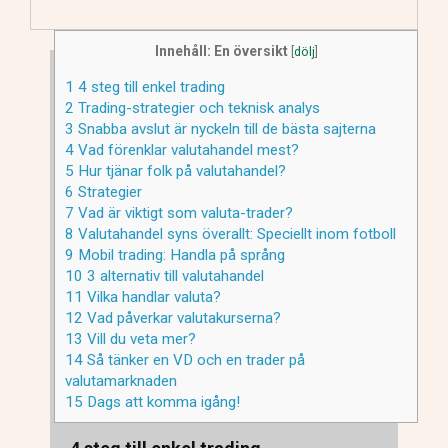
Innehåll: En översikt
[
dölj
]
1
4 steg till enkel trading
2
Trading-strategier och teknisk analys
3
Snabba avslut är nyckeln till de bästa sajterna
4
Vad förenklar valutahandel mest?
5
Hur tjänar folk på valutahandel?
6
Strategier
7
Vad är viktigt som valuta-trader?
8
Valutahandel syns överallt: Speciellt inom fotboll
9
Mobil trading: Handla på språng
10
3 alternativ till valutahandel
11
Vilka handlar valuta?
12
Vad påverkar valutakurserna?
13
Vill du veta mer?
14
Så tänker en VD och en trader på
valutamarknaden
15
Dags att komma igång!