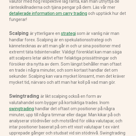
valutor med hög respektive låg ränta, kan man utnyttja de
ränteskillnaderna och tjäna pengar på dem. Läs vår mer
detaljerade information om carry trading
och upptäck hur det
fungerar!
Scalping
är ytterligare en
strategi
som är vanlig när man
handlar forex. Scalping är en spekulationsstrategi och
kännetecknas av att man går in och ur sina positioner med
extremt täta tidsintervaller. Väldigt förenklat kan man säga
att scalpers letar aktivt efter felaktiga prissättningar och
försöker dra nytta av dem. Som längst behåller man oftast
en trade i några minuter, och som kortast handlar det om
sekunder. Scalping kan vara mycket lönsamt, men det kräver
mycket tid, närvaro och att man har koll på vad man gör.
Swingtrading
är likt scalping också en form av
valutahandel som bygger på kortsiktiga trades. Inom
swingtrading
handlar det oftast om positioner på några
minuter, upp till några timmar eller dagar. Man kikar på och
analyserar stödnivåer och motstånd för olika valutapar, och
intar positioner baserat på om ett visst valutapar t ex vänt
upprepade gånger och studsat vid sin stödnivå. Swingtrading